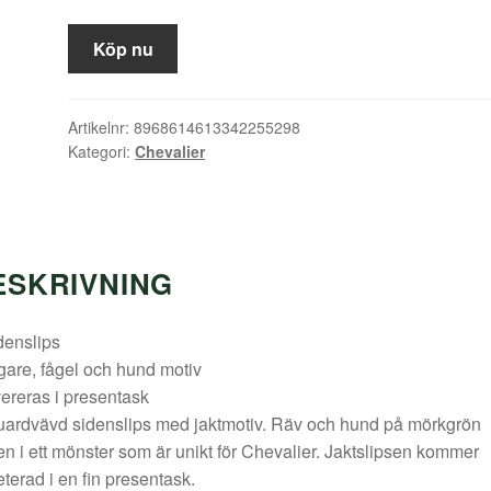
Köp nu
Artikelnr:
8968614613342255298
Kategori:
Chevalier
ESKRIVNING
denslips
gare, fågel och hund motiv
vereras i presentask
ardvävd sidenslips med jaktmotiv. Räv och hund på mörkgrön
en i ett mönster som är unikt för Chevalier. Jaktslipsen kommer
terad i en fin presentask.