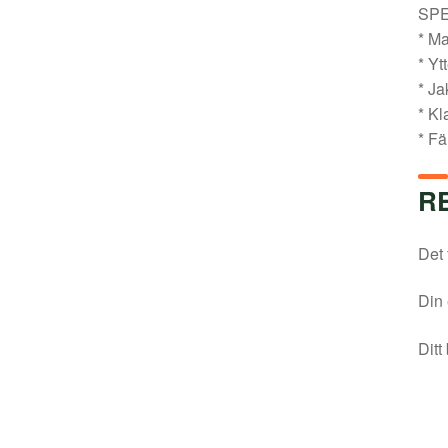
SPE
* Ma
* Yt
* Ja
* Kl
* Fä
R
Det 
Din 
Ditt