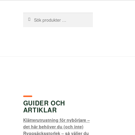
Sök
Sök
efter:
GUIDER OCH
ARTIKLAR
Klätterutrustning för nybörjare –
det här behöver du (och inte)
Ryggsäcksstorlek – så väljer du