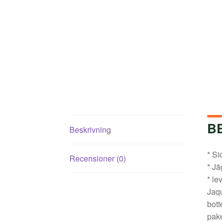
B
Beskrivning
* Si
Recensioner (0)
* Jä
* le
Jaqu
bott
pake