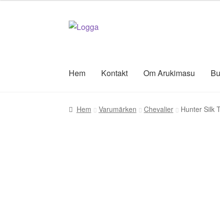
Hoppa
Hoppa
till
till
navigering
innehåll
Hem
Kontakt
Om Arukimasu
Bu
Hem
Varumärken
Chevalier
Hunter Silk 