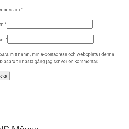
 recension
*
mn
*
ost
*
para mitt namn, min e-postadress och webbplats i denna
läsare till nästa gång jag skriver en kommentar.
 WS Mössa