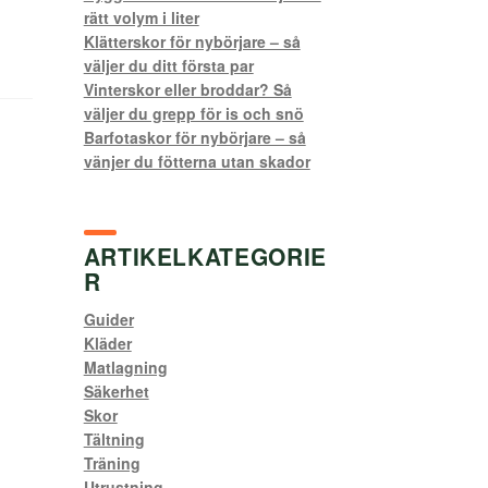
rätt volym i liter
Klätterskor för nybörjare – så
väljer du ditt första par
Vinterskor eller broddar? Så
väljer du grepp för is och snö
Barfotaskor för nybörjare – så
vänjer du fötterna utan skador
ARTIKELKATEGORIE
R
Guider
Kläder
Matlagning
Säkerhet
Skor
Tältning
Träning
Utrustning