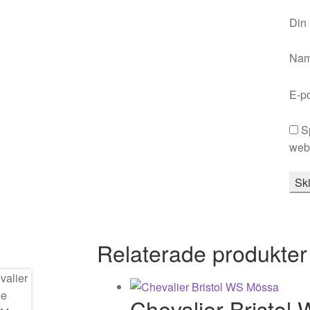
Din
Na
E-p
S
webb
Relaterade produkter
Chevalier Bristol