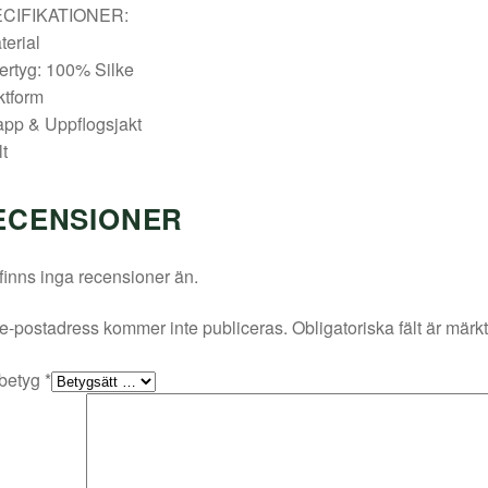
CIFIKATIONER:
terial
tertyg: 100% Silke
ktform
app & Uppflogsjakt
lt
ECENSIONER
finns inga recensioner än.
e-postadress kommer inte publiceras.
Obligatoriska fält är märk
 betyg
*