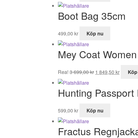
Boot Bag 35cm
499,00
kr
Köp nu
Mey Coat Women
Det
Det
Rea!
3 699,00
kr
1 849,50
kr
Köp
ursprungliga
nuvaran
priset
priset
Hunting Passport
var:
är:
3
1
699,00 kr.
849,50 k
599,00
kr
Köp nu
Fractus Regnjack