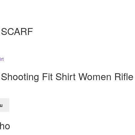
 SCARF
 Shooting Fit Shirt Women Rifle
u
e
cho