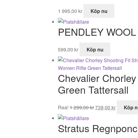
1 995,00
kr
Köp nu
PENDLEY WOOL
599,00
kr
Köp nu
Chevalier Chorley
Green Tattersall
Det
Det
Rea!
1 299,00
kr
739,00
kr
Köp n
ursprungliga
nuvarand
priset
priset
Stratus Regnpon
var:
är:
1
739,00 kr.