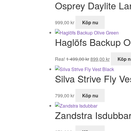
Osprey Daylite La
999,00
kr
Köp nu
Haglöfs Backup O
Det
Det
Rea!
1 499,00
kr
899,00
kr
Köp n
ursprungliga
nuvarand
priset
priset
Silva Strive Fly Ve
var:
är:
1
899,00 kr.
499,00 kr.
799,00
kr
Köp nu
Zandstra Isdubba