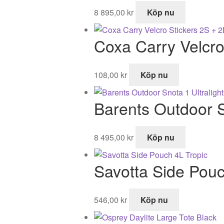
8 895,00
kr
Köp nu
Coxa Carry Velcro
108,00
kr
Köp nu
Barents Outdoor S
8 495,00
kr
Köp nu
Savotta Side Pouc
546,00
kr
Köp nu