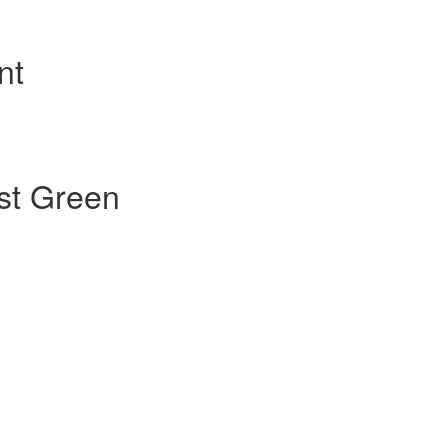
nt
est Green