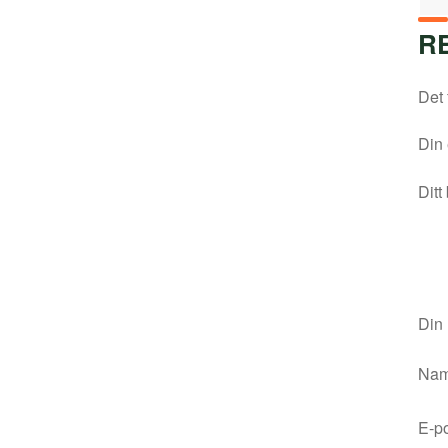
R
Det 
Din 
Ditt
Din
Na
E-p