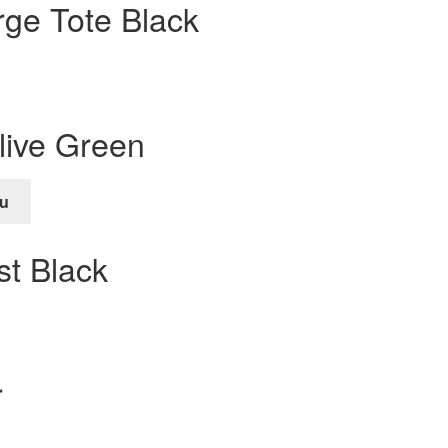
rge Tote Black
live Green
u
e
st Black
r