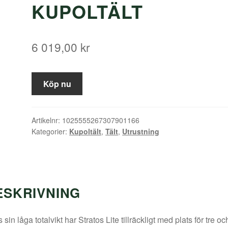
KUPOLTÄLT
6 019,00
kr
Köp nu
Artikelnr:
1025555267307901166
Kategorier:
Kupoltält
,
Tält
,
Utrustning
ESKRIVNING
s sin låga totalvikt har Stratos Lite tillräckligt med plats för tre oc