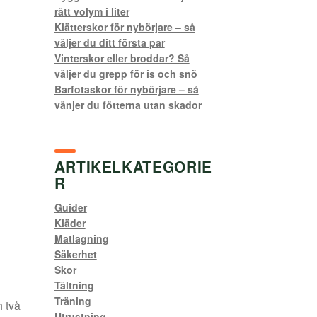
rätt volym i liter
Klätterskor för nybörjare – så
väljer du ditt första par
Vinterskor eller broddar? Så
väljer du grepp för is och snö
Barfotaskor för nybörjare – så
vänjer du fötterna utan skador
ARTIKELKATEGORIE
R
Guider
Kläder
Matlagning
Säkerhet
Skor
Tältning
Träning
h två
Utrustning