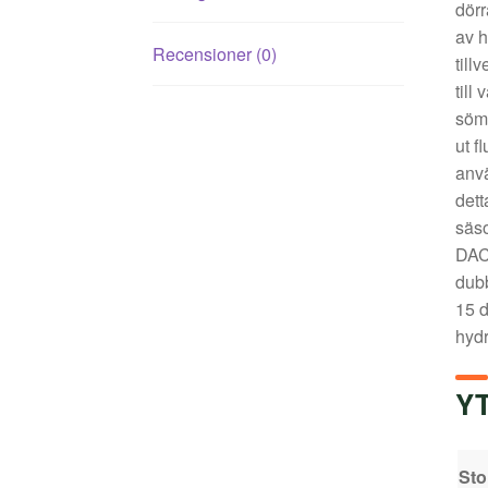
dörr
av h
Recensioner (0)
till
till
sömt
ut f
anvä
dett
säso
DAC 
dubb
15 d
hydr
Y
Sto