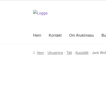
Hoppa
Hoppa
till
till
navigering
innehåll
Hem
Kontakt
Om Arukimasu
Bu
Hem
Utrustning
Tält
Kupoltält
Jack Wolf