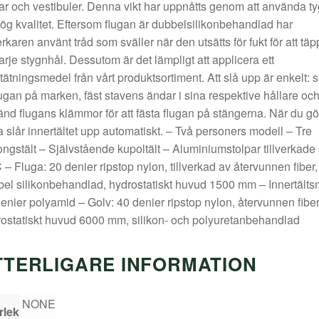
ar och vestibuler. Denna vikt har uppnåtts genom att använda ty
ög kvalitet. Eftersom flugan är dubbelsilikonbehandlad har
verkaren använt tråd som sväller när den utsätts för fukt för att tä
 varje stygnhål. Dessutom är det lämpligt att applicera ett
ätningsmedel från vårt produktsortiment. Att slå upp är enkelt: s
lugan på marken, fäst stavens ändar i sina respektive hållare oc
nd flugans klämmor för att fästa flugan på stängerna. När du gö
a slår innertältet upp automatiskt. – Två personers modell – Tre
ngstält – Självstående kupoltält – Aluminiumstolpar tillverkade
– Fluga: 20 denier ripstop nylon, tillverkad av återvunnen fiber,
el silikonbehandlad, hydrostatiskt huvud 1500 mm – Innertältsn
enier polyamid – Golv: 40 denier ripstop nylon, återvunnen fiber
ostatiskt huvud 6000 mm, silikon- och polyuretanbehandlad
TTERLIGARE INFORMATION
NONE
rlek