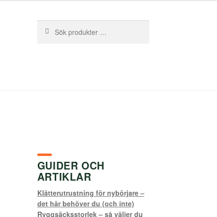
Sök
Sök
efter:
GUIDER OCH
ARTIKLAR
Klätterutrustning för nybörjare –
det här behöver du (och inte)
Ryggsäcksstorlek – så väljer du