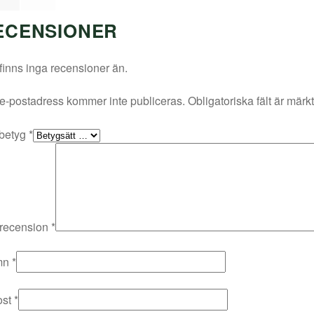
ECENSIONER
finns inga recensioner än.
e-postadress kommer inte publiceras.
Obligatoriska fält är märk
 betyg
*
 recension
*
mn
*
ost
*