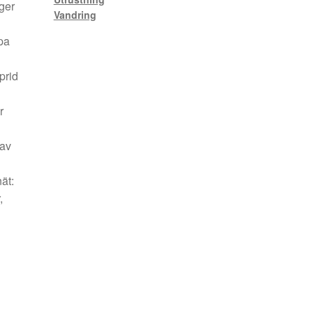
ger
Vandring
ppa
prid
h
r
 av
ät:
,