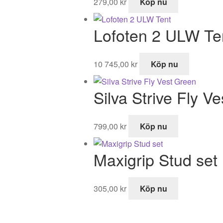
279,00
kr
Köp nu
Lofoten 2 ULW Te
10 745,00
kr
Köp nu
Silva Strive Fly V
799,00
kr
Köp nu
Maxigrip Stud set
305,00
kr
Köp nu