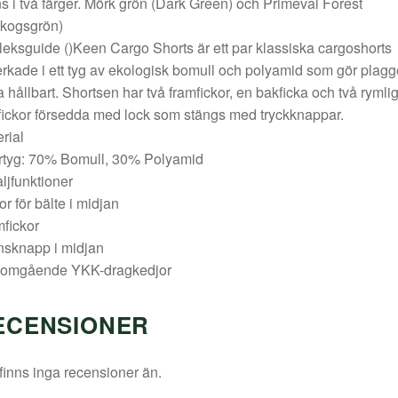
s i två färger. Mörk grön (Dark Green) och Primeval Forest
skogsgrön)
leksguide ()Keen Cargo Shorts är ett par klassiska cargoshorts
verkade i ett tyg av ekologisk bomull och polyamid som gör plagg
a hållbart. Shortsen har två framfickor, en bakficka och två rymli
ickor försedda med lock som stängs med tryckknappar.
rial
ertyg: 70% Bomull, 30% Polyamid
ljfunktioner
or för bälte i midjan
fickor
nsknapp i midjan
omgående YKK-dragkedjor
ECENSIONER
finns inga recensioner än.