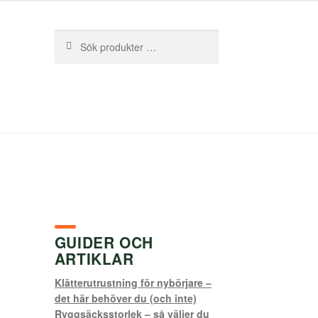
Sök
Sök
efter:
GUIDER OCH
ARTIKLAR
Klätterutrustning för nybörjare –
det här behöver du (och inte)
Ryggsäcksstorlek – så väljer du