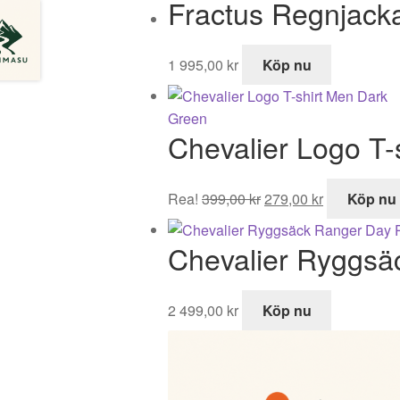
Fractus Regnjack
1 995,00
kr
Köp nu
Chevalier Logo T-
Det
Det
Rea!
399,00
kr
279,00
kr
Köp nu
ursprungliga
nuvarande
priset
priset
Chevalier Ryggsä
var:
är:
399,00 kr.
279,00 kr.
2 499,00
kr
Köp nu