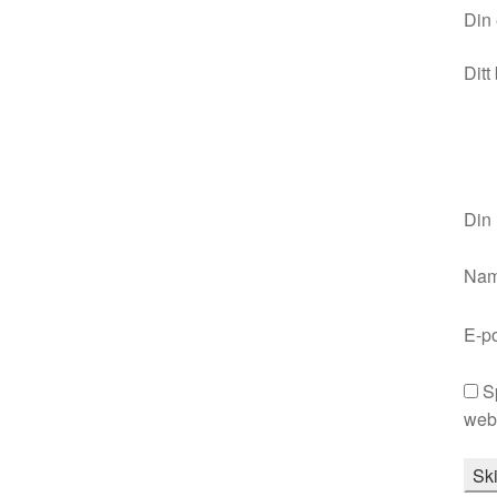
Din 
Ditt
Din
Na
E-p
S
webb