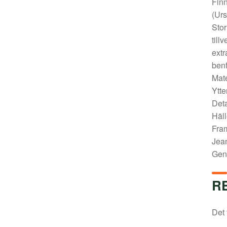
Finn
(Ur
Stor
till
extr
benf
Mate
Ytt
Deta
Häll
Fram
Jea
Gen
R
Det 