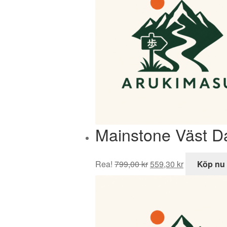
Mainstone Väst 
Det
Det
Rea!
799,00
kr
559,30
kr
Köp nu
ursprungliga
nuvarande
priset
priset
var:
är:
799,00 kr.
559,30 kr.