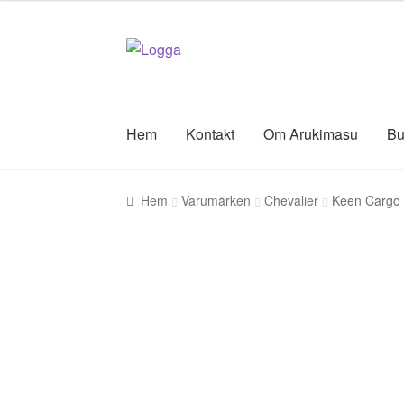
priset
priset
var:
är:
Hoppa
Hoppa
895,00 kr.
447,50 kr.
till
till
navigering
innehåll
Hem
Kontakt
Om Arukimasu
Bu
Hem
Varumärken
Chevalier
Keen Cargo 