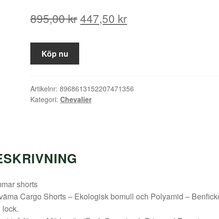
Det
Det
895,00
kr
447,50
kr
ursprungliga
nuvarande
priset
priset
Köp nu
var:
är:
895,00 kr.
447,50 kr.
Artikelnr:
8968613152207471356
Kategori:
Chevalier
ESKRIVNING
mar shorts
väma Cargo Shorts – Ekologisk bomull och Polyamid – Benfick
lock.