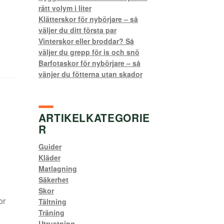
rätt volym i liter
Klätterskor för nybörjare – så
väljer du ditt första par
Vinterskor eller broddar? Så
väljer du grepp för is och snö
Barfotaskor för nybörjare – så
vänjer du fötterna utan skador
ARTIKELKATEGORIE
R
Guider
Kläder
Matlagning
Säkerhet
Skor
or
Tältning
Träning
Utrustning