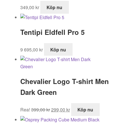
349,00
kr
Köp nu
Tentipi Eldfell Pro 5
9 695,00
kr
Köp nu
Chevalier Logo T-shirt Men
Dark Green
Det
Det
Rea!
399,00
kr
299,00
kr
Köp nu
ursprungliga
nuvarande
priset
priset
var:
är: