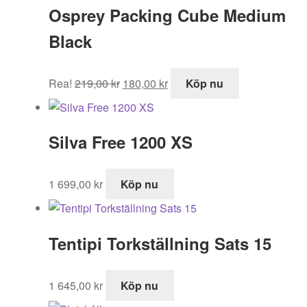
Osprey Packing Cube Medium
399,00 kr.
299,00 kr.
Black
Det
Det
Rea!
219,00
kr
180,00
kr
Köp nu
ursprungliga
nuvarande
priset
priset
var:
är:
Silva Free 1200 XS
219,00 kr.
180,00 kr.
1 699,00
kr
Köp nu
Tentipi Torkställning Sats 15
1 645,00
kr
Köp nu