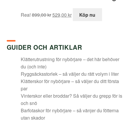
Det
Det
Rea!
899,00
kr
529,00
kr
Köp nu
ursprungliga
nuvarande
priset
priset
var:
är:
899,00 kr.
529,00 kr.
GUIDER OCH ARTIKLAR
Klätterutrustning för nybörjare – det här behöver
du (och inte)
Ryggsäcksstorlek – så väljer du rätt volym i liter
Klätterskor för nybörjare – så väljer du ditt första
par
Vinterskor eller broddar? Så väljer du grepp för is
och snö
Barfotaskor för nybörjare – så vänjer du fötterna
utan skador