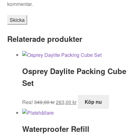
kommentar.
Relaterade produkter
Osprey Daylite Packing Cube
Set
Det
Det
Rea!
349,00
kr
263,00
kr
Köp nu
ursprungliga
nuvarande
priset
priset
var:
är:
Waterproofer Refill
349,00 kr.
263,00 kr.