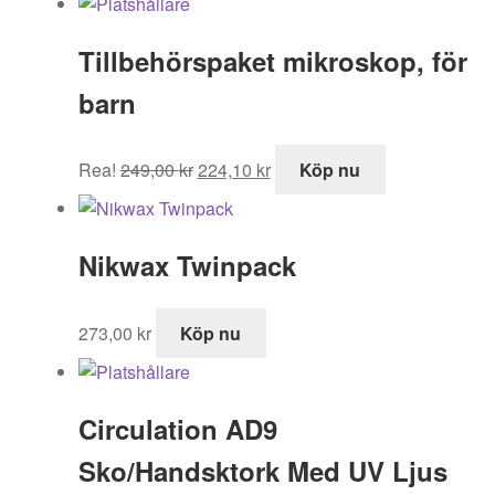
Tillbehörspaket mikroskop, för
barn
Det
Det
Rea!
249,00
kr
224,10
kr
Köp nu
ursprungliga
nuvarande
priset
priset
var:
är:
Nikwax Twinpack
249,00 kr.
224,10 kr.
273,00
kr
Köp nu
Circulation AD9
Sko/Handsktork Med UV Ljus