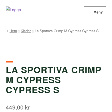
Hoppa
Hoppa
Meny
till
till
navigering
innehåll
Hem
Hem
Kläder
La Sportiva Crimp M Cypress Cypress S
Kontakt
Om Arukimasu
Butik
LA SPORTIVA CRIMP
M CYPRESS
Varumärken
CYPRESS S
Väljare
449,00
kr