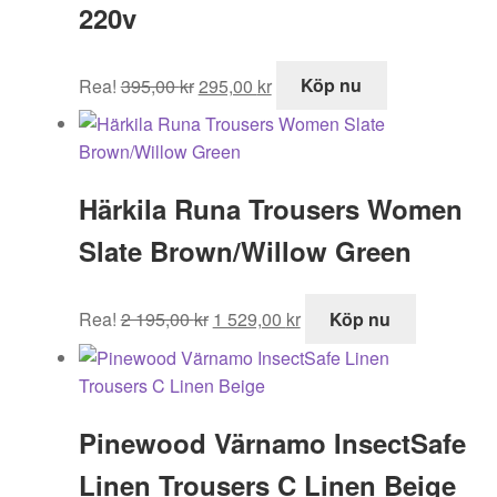
220v
Det
Det
Rea!
395,00
kr
295,00
kr
Köp nu
ursprungliga
nuvarande
priset
priset
var:
är:
395,00 kr.
295,00 kr.
Härkila Runa Trousers Women
Slate Brown/Willow Green
Det
Det
Rea!
2 195,00
kr
1 529,00
kr
Köp nu
ursprungliga
nuvarande
priset
priset
var:
är:
2
1
Pinewood Värnamo InsectSafe
195,00 kr.
529,00 kr.
Linen Trousers C Linen Beige