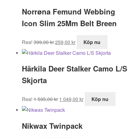
Norrøna Femund Webbing
Icon Slim 25Mm Belt Breen
Det
Det
Rea!
399,00
kr
259,00
kr
Köp nu
ursprungliga
nuvarande
priset
priset
var:
är:
Härkila Deer Stalker Camo L/S
399,00 kr.
259,00 kr.
Skjorta
Det
Det
Rea!
1 595,00
kr
1 049,00
kr
Köp nu
ursprungliga
nuvarande
priset
priset
var:
är:
Nikwax Twinpack
1
1
595,00 kr.
049,00 kr.