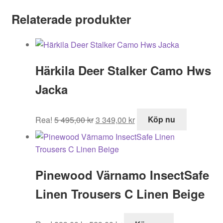
Relaterade produkter
Härkila Deer Stalker Camo Hws
Jacka
Det
Det
Rea!
5 495,00
kr
3 349,00
kr
Köp nu
ursprungliga
nuvarande
priset
priset
var:
är:
5
3
Pinewood Värnamo InsectSafe
495,00 kr.
349,00 kr.
Linen Trousers C Linen Beige
Det
Det