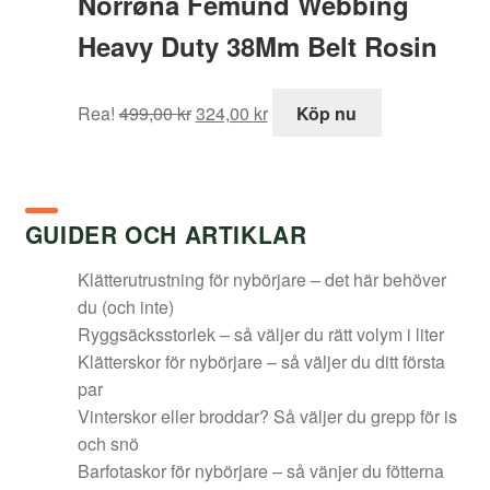
Norrøna Femund Webbing
Heavy Duty 38Mm Belt Rosin
Det
Det
Rea!
499,00
kr
324,00
kr
Köp nu
ursprungliga
nuvarande
priset
priset
var:
är:
499,00 kr.
324,00 kr.
GUIDER OCH ARTIKLAR
Klätterutrustning för nybörjare – det här behöver
du (och inte)
Ryggsäcksstorlek – så väljer du rätt volym i liter
Klätterskor för nybörjare – så väljer du ditt första
par
Vinterskor eller broddar? Så väljer du grepp för is
och snö
Barfotaskor för nybörjare – så vänjer du fötterna