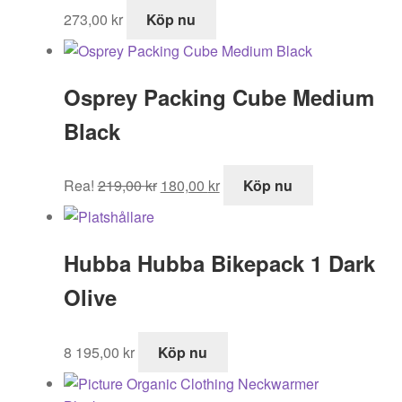
273,00
kr
Köp nu
Osprey Packing Cube Medium
Black
Det
Det
Rea!
219,00
kr
180,00
kr
Köp nu
ursprungliga
nuvarande
priset
priset
var:
är:
Hubba Hubba Bikepack 1 Dark
219,00 kr.
180,00 kr.
Olive
8 195,00
kr
Köp nu