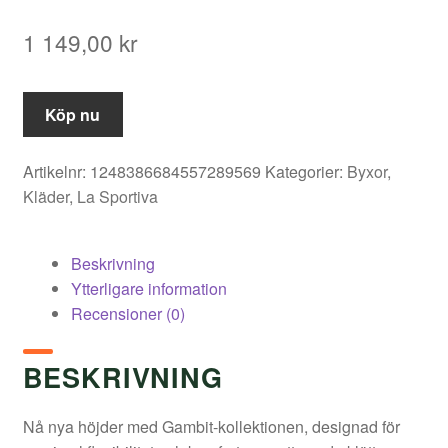
1 149,00
kr
Köp nu
Artikelnr:
1248386684557289569
Kategorier:
Byxor
,
Kläder
,
La Sportiva
Beskrivning
Ytterligare information
Recensioner (0)
BESKRIVNING
Nå nya höjder med Gambit-kollektionen, designad för