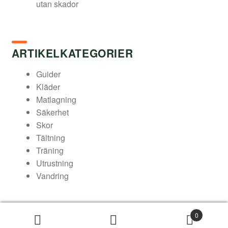
utan skador
ARTIKELKATEGORIER
Guider
Kläder
Matlagning
Säkerhet
Skor
Tältning
Träning
Utrustning
Vandring
0
© Arukimasu – Din friluftsbutik 2026
Sök
Sök