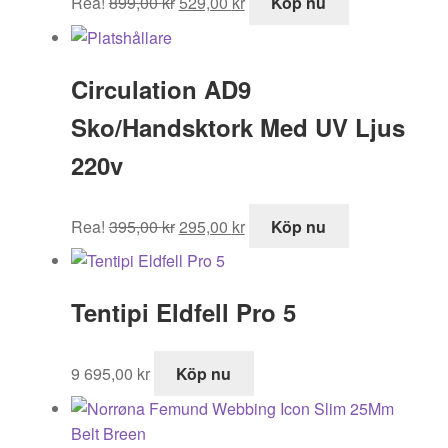
Rea!
899,00
kr
529,00
kr
Köp nu
ursprungliga
nuvarande
priset
priset
var:
är:
Circulation AD9
899,00 kr.
529,00 kr.
Sko/Handsktork Med UV Ljus
220v
Det
Det
Rea!
395,00
kr
295,00
kr
Köp nu
ursprungliga
nuvarande
priset
priset
var:
är:
Tentipi Eldfell Pro 5
395,00 kr.
295,00 kr.
9 695,00
kr
Köp nu