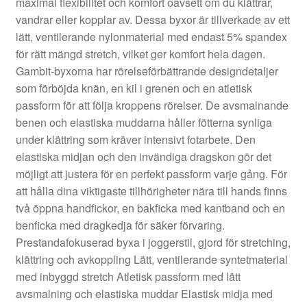
maximal flexibilitet och komfort oavsett om du klättrar,
vandrar eller kopplar av. Dessa byxor är tillverkade av ett
lätt, ventilerande nylonmaterial med endast 5% spandex
för rätt mängd stretch, vilket ger komfort hela dagen.
Gambit-byxorna har rörelseförbättrande designdetaljer
som förböjda knän, en kil i grenen och en atletisk
passform för att följa kroppens rörelser. De avsmalnande
benen och elastiska muddarna håller fötterna synliga
under klättring som kräver intensivt fotarbete. Den
elastiska midjan och den invändiga dragskon gör det
möjligt att justera för en perfekt passform varje gång. För
att hålla dina viktigaste tillhörigheter nära till hands finns
två öppna handfickor, en bakficka med kantband och en
benficka med dragkedja för säker förvaring.
Prestandafokuserad byxa i joggerstil, gjord för stretching,
klättring och avkoppling Lätt, ventilerande syntetmaterial
med inbyggd stretch Atletisk passform med lätt
avsmalning och elastiska muddar Elastisk midja med