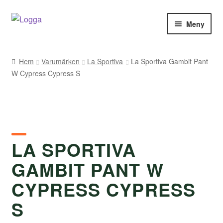
Hoppa
Hoppa
Meny
till
till
navigering
innehåll
Hem
Hem
Varumärken
La Sportiva
La Sportiva Gambit Pant
W Cypress Cypress S
Kontakt
Om Arukimasu
Butik
LA SPORTIVA
Varumärken
GAMBIT PANT W
Väljare
CYPRESS CYPRESS
S