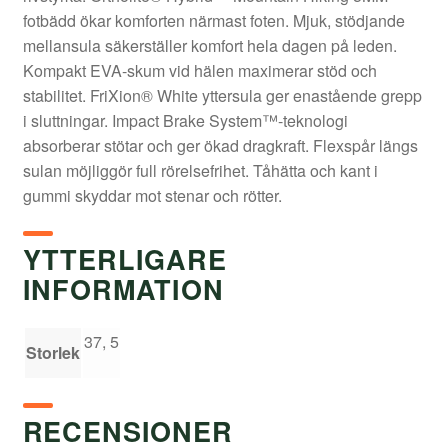
fotbädd ökar komforten närmast foten. Mjuk, stödjande
mellansula säkerställer komfort hela dagen på leden.
Kompakt EVA-skum vid hälen maximerar stöd och
stabilitet. FriXion® White yttersula ger enastående grepp
i sluttningar. Impact Brake System™-teknologi
absorberar stötar och ger ökad dragkraft. Flexspår längs
sulan möjliggör full rörelsefrihet. Tåhätta och kant i
gummi skyddar mot stenar och rötter.
YTTERLIGARE
INFORMATION
37, 5
Storlek
RECENSIONER