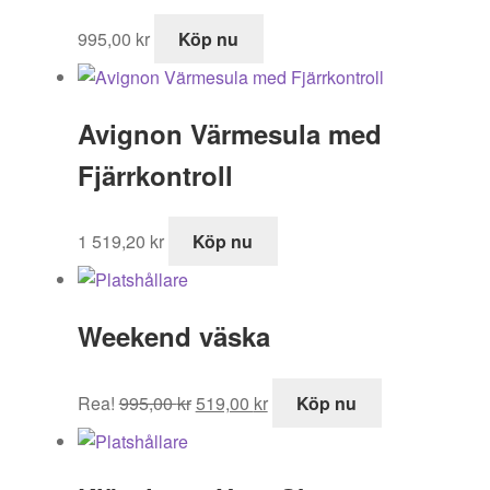
995,00
kr
Köp nu
Avignon Värmesula med
Fjärrkontroll
1 519,20
kr
Köp nu
Weekend väska
Det
Det
Rea!
995,00
kr
519,00
kr
Köp nu
ursprungliga
nuvarande
priset
priset
var:
är: