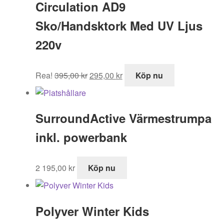
Circulation AD9
Sko/Handsktork Med UV Ljus
220v
Det
Det
Rea!
395,00
kr
295,00
kr
Köp nu
ursprungliga
nuvarande
priset
priset
var:
är:
SurroundActive Värmestrumpa
395,00 kr.
295,00 kr.
inkl. powerbank
2 195,00
kr
Köp nu
Polyver Winter Kids