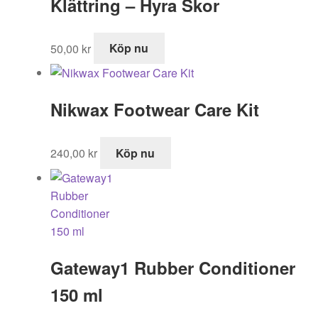
Klättring – Hyra Skor
995,00 kr.
519,00 kr.
50,00
kr
Köp nu
Nikwax Footwear Care Kit
240,00
kr
Köp nu
Gateway1 Rubber Conditioner
150 ml