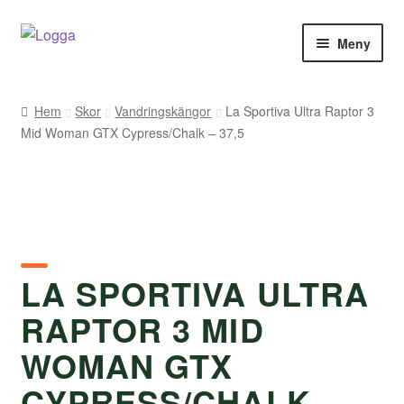
Hoppa
Hoppa
Meny
till
till
navigering
innehåll
Hem
Hem
Skor
Vandringskängor
La Sportiva Ultra Raptor 3
Mid Woman GTX Cypress/Chalk – 37,5
Kontakt
Om Arukimasu
Butik
Varumärken
LA SPORTIVA ULTRA
RAPTOR 3 MID
Väljare
WOMAN GTX
CYPRESS/CHALK –