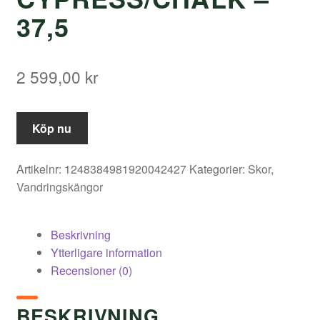
37,5
2 599,00
kr
Köp nu
Artikelnr:
1248384981920042427
Kategorier:
Skor
,
Vandringskängor
Beskrivning
Ytterligare information
Recensioner (0)
BESKRIVNING