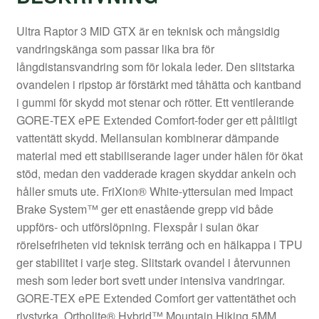
Ultra Raptor 3 MID GTX är en teknisk och mångsidig
vandringskänga som passar lika bra för
långdistansvandring som för lokala leder. Den slitstarka
ovandelen i ripstop är förstärkt med tåhätta och kantband
i gummi för skydd mot stenar och rötter. Ett ventilerande
GORE-TEX ePE Extended Comfort-foder ger ett pålitligt
vattentätt skydd. Mellansulan kombinerar dämpande
material med ett stabiliserande lager under hälen för ökat
stöd, medan den vadderade kragen skyddar ankeln och
håller smuts ute. FriXion® White-yttersulan med Impact
Brake System™ ger ett enastående grepp vid både
uppförs- och utförslöpning. Flexspår i sulan ökar
rörelsefriheten vid teknisk terräng och en hälkappa i TPU
ger stabilitet i varje steg. Slitstark ovandel i återvunnen
mesh som leder bort svett under intensiva vandringar.
GORE-TEX ePE Extended Comfort ger vattentäthet och
rivstyrka. Ortholite® Hybrid™ Mountain Hiking 5MM