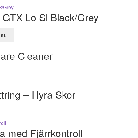
GTX Lo Sl Black/Grey
 nu
de
are Cleaner
r.
tring – Hyra Skor
 med Fjärrkontroll