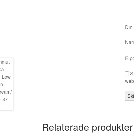
Din
Na
E-p
S
webb
Relaterade produkter