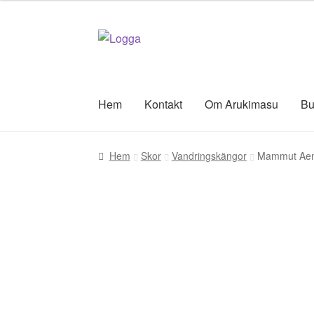
Hoppa
Hoppa
till
till
navigering
innehåll
Hem
Kontakt
Om Arukimasu
Bu
Hem
Skor
Vandringskängor
Mammut Aene