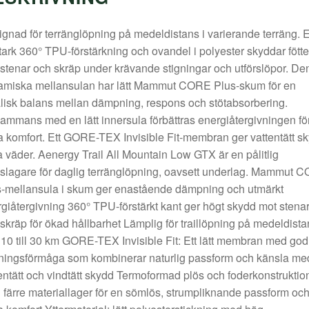
gnad för terränglöpning på medeldistans i varierande terräng. 
stark 360° TPU-förstärkning och ovandel i polyester skyddar fött
stenar och skräp under krävande stigningar och utförslöpor. De
amiska mellansulan har lätt Mammut CORE Plus-skum för en
lisk balans mellan dämpning, respons och stötabsorbering.
sammans med en lätt innersula förbättras energiåtergivningen fö
a komfort. Ett GORE-TEX Invisible Fit-membran ger vattentätt s
la väder. Aenergy Trail All Mountain Low GTX är en pålitlig
eslagare för daglig terränglöpning, oavsett underlag. Mammut 
-mellansula i skum ger enastående dämpning och utmärkt
giåtergivning 360° TPU-förstärkt kant ger högt skydd mot stena
skräp för ökad hållbarhet Lämplig för traillöpning på medeldista
 10 till 30 km GORE-TEX Invisible Fit: Ett lätt membran med god
ningsförmåga som kombinerar naturlig passform och känsla me
entätt och vindtätt skydd Termoformad plös och foderkonstruktio
färre materiallager för en sömlös, strumpliknande passform oc