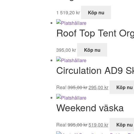
1 519,20
kr
Köp nu
Roof Top Tent Or
395,00
kr
Köp nu
Circulation AD9 
Det
Det
Rea!
395,00
kr
295,00
kr
Köp nu
ursprungliga
nuvarande
priset
priset
Weekend väska
var:
är:
395,00 kr.
295,00 kr.
Det
Det
Rea!
995,00
kr
519,00
kr
Köp nu
ursprungliga
nuvarande