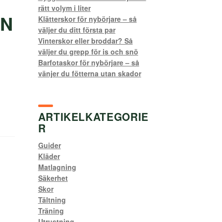
rätt volym i liter
AN
Klätterskor för nybörjare – så
väljer du ditt första par
Vinterskor eller broddar? Så
väljer du grepp för is och snö
Barfotaskor för nybörjare – så
vänjer du fötterna utan skador
ARTIKELKATEGORIE
R
Guider
Kläder
Matlagning
Säkerhet
Skor
Tältning
Träning
Utrustning