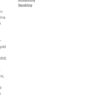
Vandring
En
erna
n
r
kydd
CORE
r
ns,
d
n
h