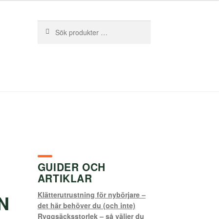
Sök
Sök
efter:
GUIDER OCH
ARTIKLAR
Klätterutrustning för nybörjare –
N
det här behöver du (och inte)
Ryggsäcksstorlek – så väljer du