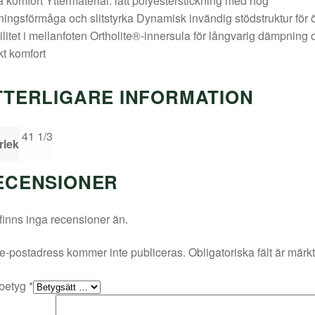
a komfort Yttermaterial: lätt polyesterstickning med hög
ingsförmåga och slitstyrka Dynamisk invändig stödstruktur för 
ilitet i mellanfoten Ortholite®-innersula för långvarig dämpning 
kt komfort
TTERLIGARE INFORMATION
41 1/3
rlek
ECENSIONER
finns inga recensioner än.
e-postadress kommer inte publiceras.
Obligatoriska fält är märk
 betyg
*