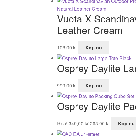
priset
priset
var:
är:
Vuota X Scandina
995,00 kr.
519,00 kr.
Leather Cream
108,00
kr
Köp nu
Osprey Daylite La
999,00
kr
Köp nu
Osprey Daylite Pa
Det
Det
Rea!
349,00
kr
263,00
kr
Köp nu
ursprungliga
nuvarande
priset
priset