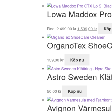
Lowa Maddox Pro 
Det
Det
Rea!
2 499,00
kr
1 539,00
kr
Köp
ursprungliga
nuvaran
priset
priset
OrganoTex ShoeC
var:
är:
2
1
499,00 kr.
539,00 k
139,00
kr
Köp nu
Astro Sweden Klät
50,00
kr
Köp nu
Avignon Värmesula