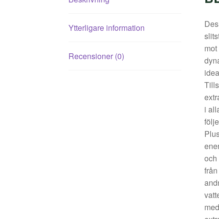
Desi
Ytterligare information
slit
mot 
Recensioner (0)
dyn
idea
Till
extr
i al
följ
Plus
ener
och 
från
and
vatt
med 