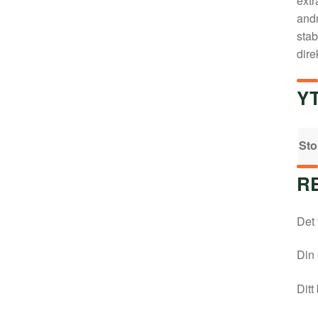
extr
andn
stab
dire
Y
Sto
R
Det 
Din 
Ditt