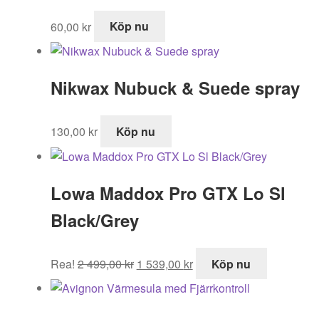
60,00
kr
Köp nu
Nikwax Nubuck & Suede spray
130,00
kr
Köp nu
Lowa Maddox Pro GTX Lo Sl
Black/Grey
Det
Det
Rea!
2 499,00
kr
1 539,00
kr
Köp nu
ursprungliga
nuvarande
priset
priset
var:
är: