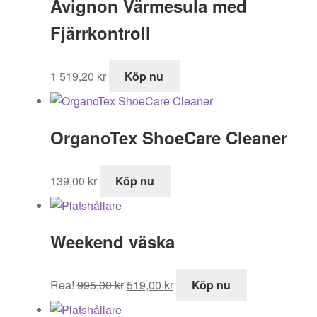
Avignon Värmesula med
2
1
499,00 kr.
539,00 kr.
Fjärrkontroll
1 519,20
kr
Köp nu
OrganoTex ShoeCare Cleaner
139,00
kr
Köp nu
Weekend väska
Det
Det
Rea!
995,00
kr
519,00
kr
Köp nu
ursprungliga
nuvarande
priset
priset