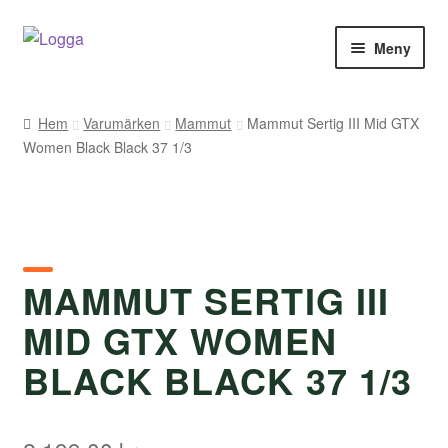
Hoppa
Hoppa
Meny
till
till
navigering
innehåll
Hem
Hem
Varumärken
Mammut
Mammut Sertig III Mid GTX
Women Black Black 37 1/3
Kontakt
Om Arukimasu
Butik
MAMMUT SERTIG III
Varumärken
MID GTX WOMEN
Väljare
BLACK BLACK 37 1/3