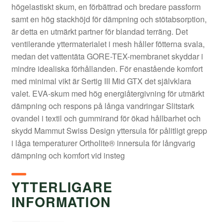
högelastiskt skum, en förbättrad och bredare passform
samt en hög stackhöjd för dämpning och stötabsorption,
är detta en utmärkt partner för blandad terräng. Det
ventilerande yttermaterialet i mesh håller fötterna svala,
medan det vattentäta GORE-TEX-membranet skyddar i
mindre idealiska förhållanden. För enastående komfort
med minimal vikt är Sertig III Mid GTX det självklara
valet. EVA-skum med hög energiåtergivning för utmärkt
dämpning och respons på långa vandringar Slitstark
ovandel i textil och gummirand för ökad hållbarhet och
skydd Mammut Swiss Design yttersula för pålitligt grepp
i låga temperaturer Ortholite® innersula för långvarig
dämpning och komfort vid insteg
YTTERLIGARE
INFORMATION