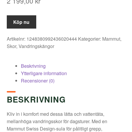
2 199,00
kr
Köp nu
Artikelnr:
1248380992436020444
Kategorier:
Mammut
,
Skor
,
Vandringskängor
Beskrivning
Ytterligare information
Recensioner (0)
BESKRIVNING
Kliv in i komfort med dessa lätta och vattentäta,
mellanhöga vandringsskor för dagsturer. Med en
Mammut Swiss Design-sula för pålitligt grepp,