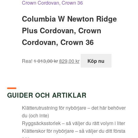
Columbia W Newton Ridge
Plus Cordovan, Crown
Cordovan, Crown 36
Det
Det
Rea!
1 013,00
kr
829,00
kr
Köp nu
ursprungliga
nuvarande
priset
priset
var:
är:
1
829,00 kr.
GUIDER OCH ARTIKLAR
013,00 kr.
Klätterutrustning för nybörjare – det här behöver
du (och inte)
Ryggsäcksstorlek – så väljer du rätt volym i liter
Klätterskor för nybörjare – så väljer du ditt första