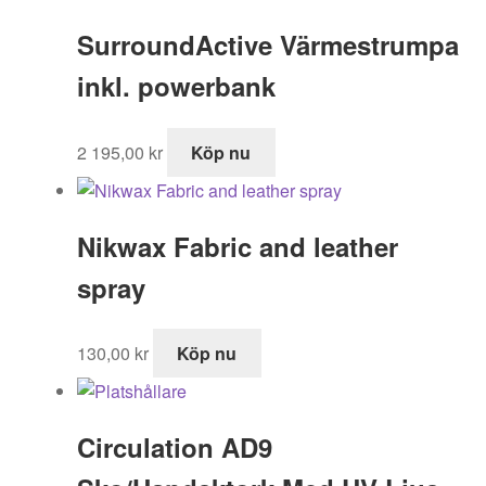
var:
är:
SurroundActive Värmestrumpa
995,00 kr.
519,00 kr.
inkl. powerbank
2 195,00
kr
Köp nu
Nikwax Fabric and leather
spray
130,00
kr
Köp nu
Circulation AD9