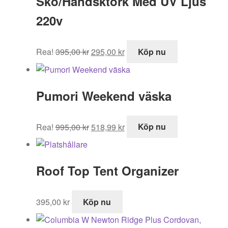
Sko/Handsktork Med UV Ljus
220v
Det
Det
Rea!
395,00
kr
295,00
kr
Köp nu
ursprungliga
nuvarande
priset
priset
var:
är:
Pumori Weekend väska
395,00 kr.
295,00 kr.
Det
Det
Rea!
995,00
kr
518,99
kr
Köp nu
ursprungliga
nuvarande
priset
priset
var:
är:
Roof Top Tent Organizer
995,00 kr.
518,99 kr.
395,00
kr
Köp nu