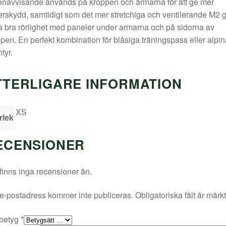
enavvisande används på kroppen och ärmarna för att ge mer
rskydd, samtidigt som det mer stretchiga och ventilerande M2 
a bra rörlighet med paneler under armarna och på sidorna av
pen. En perfekt kombination för blåsiga träningspass eller alpin
tyr.
TTERLIGARE INFORMATION
XS
rlek
ECENSIONER
finns inga recensioner än.
e-postadress kommer inte publiceras.
Obligatoriska fält är märk
 betyg
*