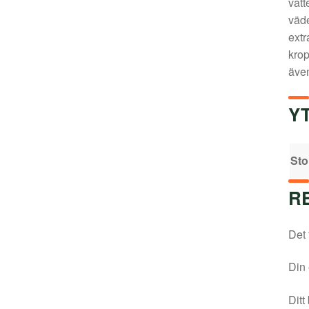
vatt
väde
extr
krop
även
Y
Sto
R
Det 
Din 
Ditt