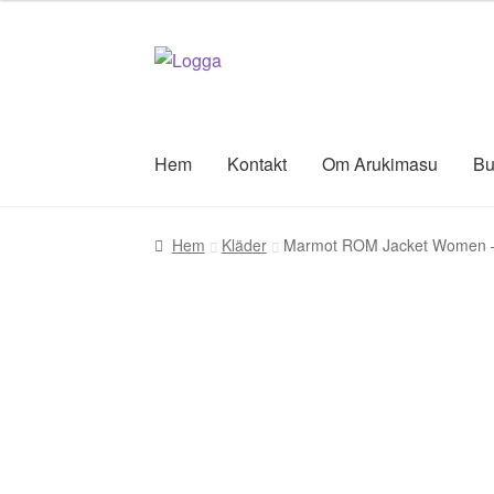
Hoppa
Hoppa
till
till
navigering
innehåll
Hem
Kontakt
Om Arukimasu
Bu
Hem
Kläder
Marmot ROM Jacket Women 