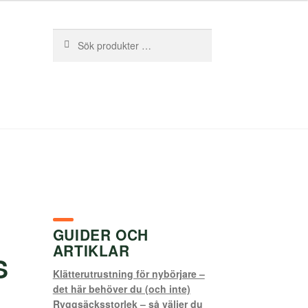
Sök
Sök
efter:
GUIDER OCH
ARTIKLAR
S
Klätterutrustning för nybörjare –
det här behöver du (och inte)
Ryggsäcksstorlek – så väljer du