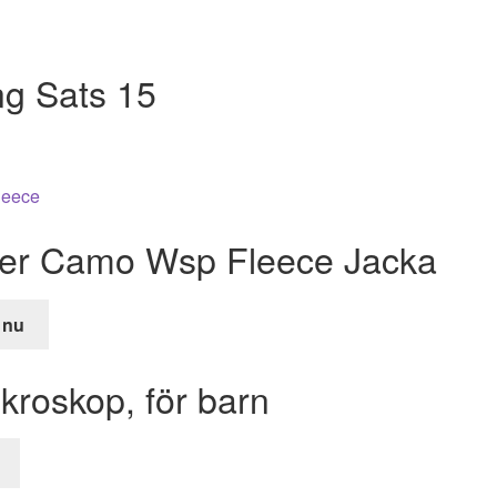
ing Sats 15
lker Camo Wsp Fleece Jacka
 nu
de
kroskop, för barn
r.