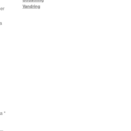
Vandring
ger
a
ta
*