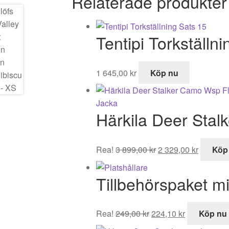
Relaterade produkter
Tentipi Torkställn
1 645,00
kr
Köp nu
Härkila Deer Sta
Det
Det
Rea!
3 899,00
kr
2 329,00
kr
Köp
ursprungliga
nuvaran
priset
priset
Tillbehörspaket mi
var:
är:
3
2
899,00 kr.
329,00 k
Det
Det
Rea!
249,00
kr
224,10
kr
Köp nu
ursprungliga
nuvarande