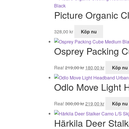
var:
är:
Picture Organic C
5
3
495,00 kr.
349,00 k
328,00
kr
Köp nu
Osprey Packing 
Det
Det
Rea!
219,00
kr
180,00
kr
Köp nu
ursprungliga
nuvarande
priset
priset
Odlo Move Light 
var:
är:
219,00 kr.
180,00 kr.
Det
Det
Rea!
300,00
kr
219,00
kr
Köp nu
ursprungliga
nuvarande
priset
priset
Härkila Deer Stal
var:
är: