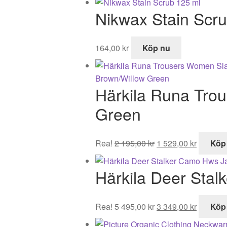
priset
priset
Nikwax Stain Scr
var:
är:
249,00 kr.
224,10 kr.
164,00
kr
Köp nu
Härkila Runa Tro
Green
Det
Det
Rea!
2 195,00
kr
1 529,00
kr
Köp
ursprungliga
nuvaran
priset
priset
Härkila Deer Sta
var:
är:
2
1
195,00 kr.
529,00 k
Det
Det
Rea!
5 495,00
kr
3 349,00
kr
Köp
ursprungliga
nuvaran
priset
priset