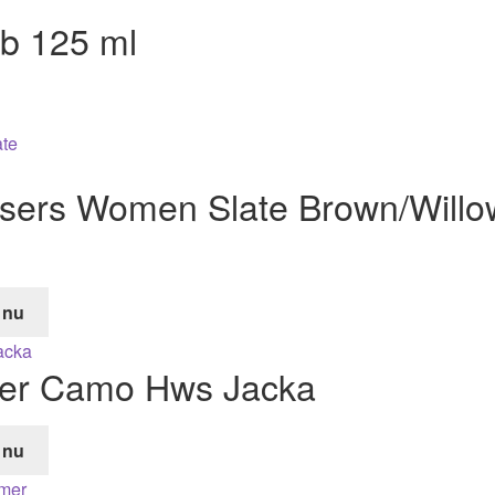
ub 125 ml
users Women Slate Brown/Willo
 nu
de
lker Camo Hws Jacka
r.
 nu
de