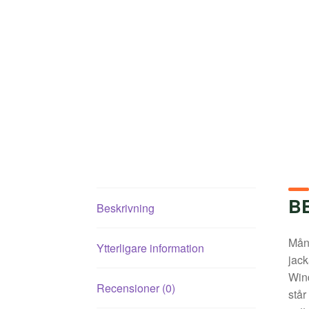
B
Beskrivning
Mång
Ytterligare information
jack
Wind
Recensioner (0)
står