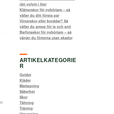
rätt volym i liter
Klätterskor för nybörjare – så
väljer du ditt första par
Vinterskor eller broddar? Så
väljer du grepp för is och snö
Barfotaskor för nybörjare – så
vänjer du fötterna utan skador
ARTIKELKATEGORIE
R
Guider
Kläder
Matlagning
Säkerhet
Skor
en
Tältning
Träning
Utrustning