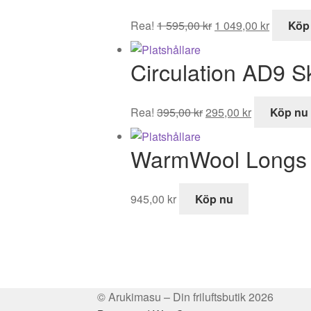
300,00 kr.
219,00 kr.
Det
Det
Rea!
1 595,00
kr
1 049,00
kr
Köp
ursprungliga
nuvaran
priset
priset
Circulation AD9 
var:
är:
1
1
595,00 kr.
049,00 k
Det
Det
Rea!
395,00
kr
295,00
kr
Köp nu
ursprungliga
nuvarande
priset
priset
WarmWool Long
var:
är:
395,00 kr.
295,00 kr.
945,00
kr
Köp nu
© Arukimasu – Din friluftsbutik 2026