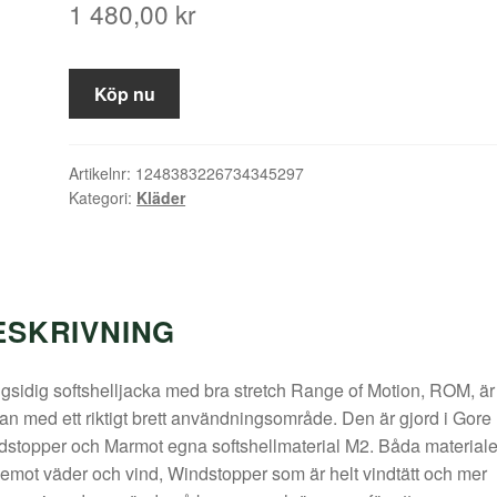
1 480,00
kr
Köp nu
Artikelnr:
1248383226734345297
Kategori:
Kläder
ESKRIVNING
sidig softshelljacka med bra stretch Range of Motion, ROM, är
an med ett riktigt brett användningsområde. Den är gjord i Gore
stopper och Marmot egna softshellmaterial M2. Båda material
 emot väder och vind, Windstopper som är helt vindtätt och mer