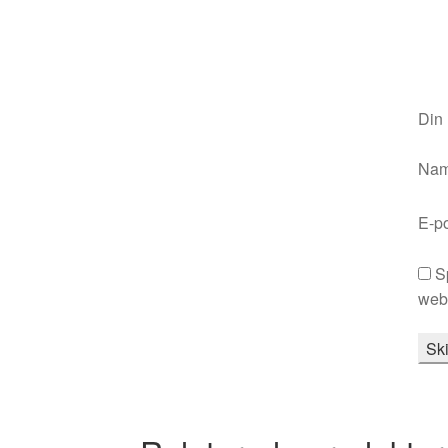
Din
Na
E-p
S
webb