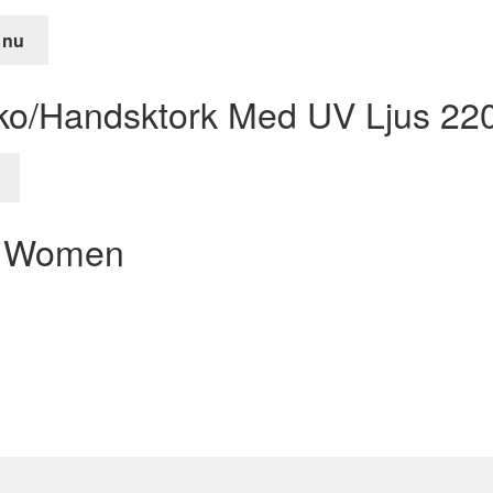
 nu
de
Sko/Handsktork Med UV Ljus 22
r.
s Women