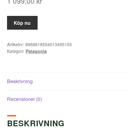
1 099,00
kr
Köp nu
Artikelnr:
8968618554013495155
Kategori:
Patagonia
Beskrivning
Recensioner (0)
BESKRIVNING