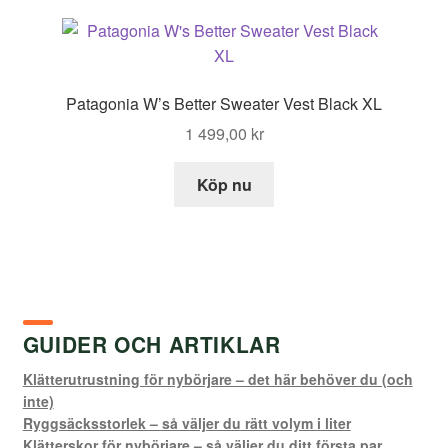
Patagonia W’s Better Sweater Vest Black XL
1 499,00
kr
Köp nu
GUIDER OCH ARTIKLAR
Klätterutrustning för nybörjare – det här behöver du (och
inte)
Ryggsäcksstorlek – så väljer du rätt volym i liter
Klätterskor för nybörjare – så väljer du ditt första par