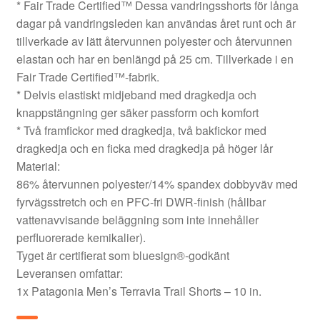
* Fair Trade Certified™ Dessa vandringsshorts för långa
dagar på vandringsleden kan användas året runt och är
tillverkade av lätt återvunnen polyester och återvunnen
elastan och har en benlängd på 25 cm. Tillverkade i en
Fair Trade Certified™-fabrik.
* Delvis elastiskt midjeband med dragkedja och
knappstängning ger säker passform och komfort
* Två framfickor med dragkedja, två bakfickor med
dragkedja och en ficka med dragkedja på höger lår
Material:
86% återvunnen polyester/14% spandex dobbyväv med
fyrvägsstretch och en PFC-fri DWR-finish (hållbar
vattenavvisande beläggning som inte innehåller
perfluorerade kemikalier).
Tyget är certifierat som bluesign®-godkänt
Leveransen omfattar:
1x Patagonia Men’s Terravia Trail Shorts – 10 in.