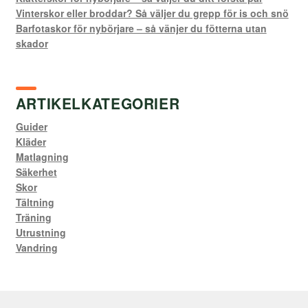
Vinterskor eller broddar? Så väljer du grepp för is och snö
Barfotaskor för nybörjare – så vänjer du fötterna utan
skador
ARTIKELKATEGORIER
Guider
Kläder
Matlagning
Säkerhet
Skor
Tältning
Träning
Utrustning
Vandring