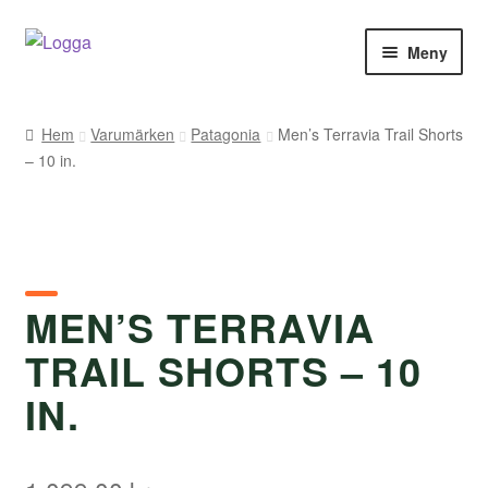
Hoppa
Hoppa
Meny
till
till
navigering
innehåll
Hem
Hem
Varumärken
Patagonia
Men’s Terravia Trail Shorts
– 10 in.
Kontakt
Om Arukimasu
Butik
MEN’S TERRAVIA
Varumärken
TRAIL SHORTS – 10
Väljare
IN.