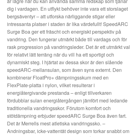
är lägre när du kan använda samma redskap som tjänar
dig i vardagen. En utflykt behöver inte vara ett storslaget
bergsäventyr – att utforska närliggande stigar eller
intressanta platser i staden är lika värdefullt! SpeedARC
Surge Boa ger ett fräscht och energiskt perspektiv på
vandring. Den fungerar utmärkt både till vardags och för
rask progression på vandringsleder. Det är ett utmärkt val
för relativt lätt terräng när du vill ha ett sportigt och
dynamiskt steg. I hjärtat av dessa skor är den slående
speedARC-mellansulan, som även syns externt. Den
kombinerar FloatPro+ dämpningsskum med en
FlexPlate-platta i nylon, vilket resulterar i
energiåtergivande prestanda – enligt tillverkaren
fördubblar sulan energiåtergången jämfört med ledande
traditionella vandringsskor. Förutom komfort och
stötdämpning erbjuder speedARC Surge Boa även fart.
Det är Merrells mest atletiska vandringssko. –
Andningsbar, icke-vattentät design som torkar snabbt om