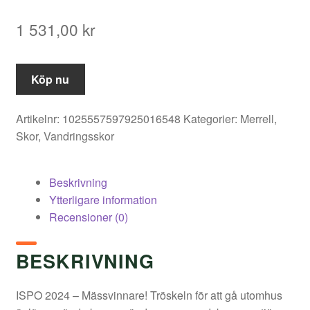
1 531,00
kr
Köp nu
Artikelnr:
1025557597925016548
Kategorier:
Merrell
,
Skor
,
Vandringsskor
Beskrivning
Ytterligare information
Recensioner (0)
BESKRIVNING
ISPO 2024 – Mässvinnare! Tröskeln för att gå utomhus