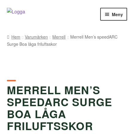
Hoppa
Hoppa
Meny
till
till
navigering
innehåll
Hem
Hem
Varumärken
Merrell
Merrell Men’s speedARC
Surge Boa låga friluftsskor
Kontakt
Om Arukimasu
Butik
MERRELL MEN’S
Varumärken
SPEEDARC SURGE
Väljare
BOA LÅGA
FRILUFTSSKOR