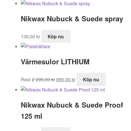
Nikwax Nubuck & Suede spray
130,00
kr
Köp nu
Värmesulor LITHIUM
Det
Det
Rea!
2 295,00
kr
995,00
kr
Köp nu
ursprungliga
nuvarande
priset
priset
var:
är:
Nikwax Nubuck & Suede Proof
2
995,00 kr.
295,00 kr.
125 ml