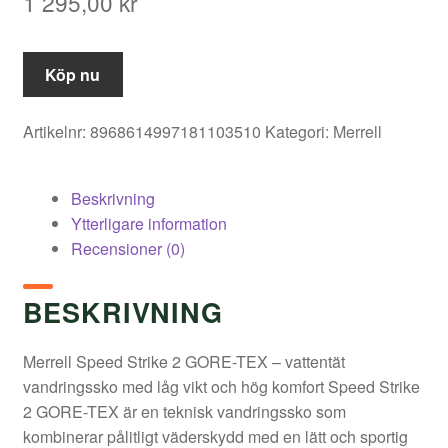
1 295,00
kr
Köp nu
Artikelnr:
8968614997181103510
Kategori:
Merrell
Beskrivning
Ytterligare information
Recensioner (0)
BESKRIVNING
Merrell Speed Strike 2 GORE-TEX – vattentät
vandringssko med låg vikt och hög komfort Speed Strike
2 GORE-TEX är en teknisk vandringssko som
kombinerar pålitligt väderskydd med en lätt och sportig