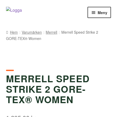
Hoppa
Hoppa
Meny
till
till
navigering
innehåll
Hem
Hem
Varumärken
Merrell
Merrell Speed Strike 2
GORE-TEX® Women
Kontakt
Om Arukimasu
Butik
MERRELL SPEED
Varumärken
STRIKE 2 GORE-
Väljare
TEX® WOMEN