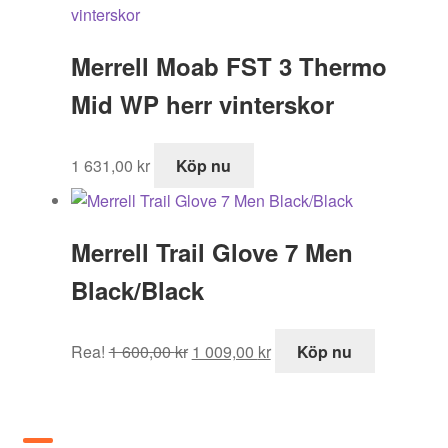
Merrell Moab FST 3 Thermo
Mid WP herr vinterskor
1 631,00
kr
Köp nu
Merrell Trail Glove 7 Men
Black/Black
Det
Det
Rea!
1 600,00
kr
1 009,00
kr
Köp nu
ursprungliga
nuvarande
priset
priset
var:
är:
1
1