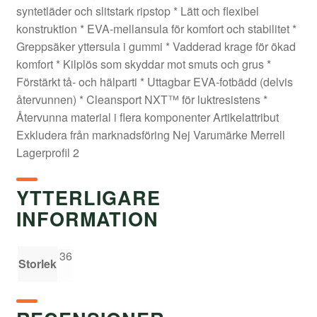
syntetläder och slitstark ripstop * Lätt och flexibel
konstruktion * EVA-mellansula för komfort och stabilitet *
Greppsäker yttersula i gummi * Vadderad krage för ökad
komfort * Kilplös som skyddar mot smuts och grus *
Förstärkt tå- och hälparti * Uttagbar EVA-fotbädd (delvis
återvunnen) * Cleansport NXT™ för luktresistens *
Återvunna material i flera komponenter Artikelattribut
Exkludera från marknadsföring Nej Varumärke Merrell
Lagerprofil 2
YTTERLIGARE
INFORMATION
36
Storlek