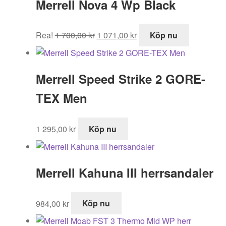
Merrell Nova 4 Wp Black
Det
Det
Rea!
1 700,00
kr
1 071,00
kr
Köp nu
ursprungliga
nuvarande
priset
priset
var:
är:
Merrell Speed Strike 2 GORE-
1
1
700,00 kr.
071,00 kr.
TEX Men
1 295,00
kr
Köp nu
Merrell Kahuna III herrsandaler
984,00
kr
Köp nu