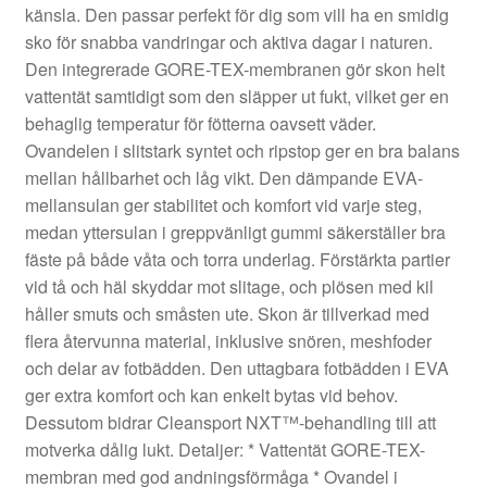
känsla. Den passar perfekt för dig som vill ha en smidig
sko för snabba vandringar och aktiva dagar i naturen.
Den integrerade GORE-TEX-membranen gör skon helt
vattentät samtidigt som den släpper ut fukt, vilket ger en
behaglig temperatur för fötterna oavsett väder.
Ovandelen i slitstark syntet och ripstop ger en bra balans
mellan hållbarhet och låg vikt. Den dämpande EVA-
mellansulan ger stabilitet och komfort vid varje steg,
medan yttersulan i greppvänligt gummi säkerställer bra
fäste på både våta och torra underlag. Förstärkta partier
vid tå och häl skyddar mot slitage, och plösen med kil
håller smuts och småsten ute. Skon är tillverkad med
flera återvunna material, inklusive snören, meshfoder
och delar av fotbädden. Den uttagbara fotbädden i EVA
ger extra komfort och kan enkelt bytas vid behov.
Dessutom bidrar Cleansport NXT™-behandling till att
motverka dålig lukt. Detaljer: * Vattentät GORE-TEX-
membran med god andningsförmåga * Ovandel i