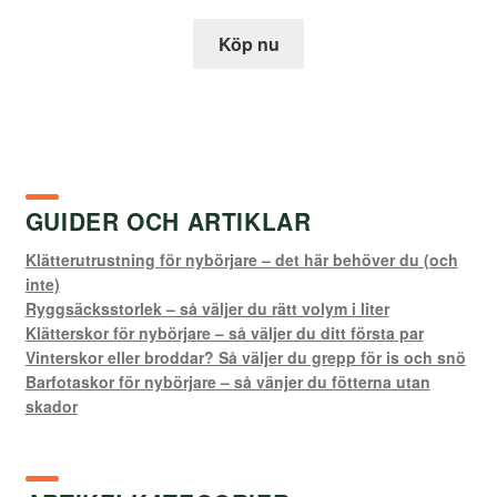
ursprungliga
nuvarande
priset
priset
Köp nu
var:
är:
2
1
799,00 kr.
510,00 kr.
GUIDER OCH ARTIKLAR
Klätterutrustning för nybörjare – det här behöver du (och
inte)
Ryggsäcksstorlek – så väljer du rätt volym i liter
Klätterskor för nybörjare – så väljer du ditt första par
Vinterskor eller broddar? Så väljer du grepp för is och snö
Barfotaskor för nybörjare – så vänjer du fötterna utan
skador