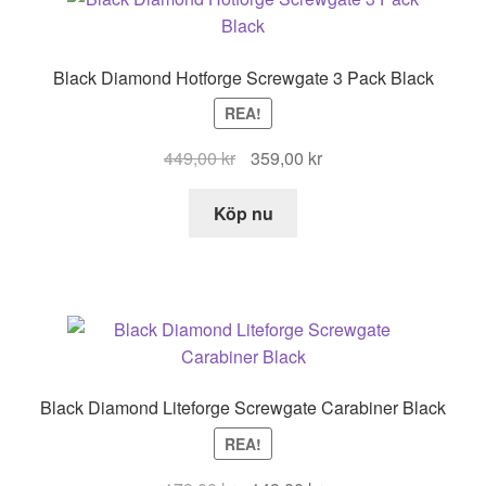
Black Diamond Hotforge Screwgate 3 Pack Black
REA!
Det
Det
449,00
kr
359,00
kr
ursprungliga
nuvarande
priset
priset
Köp nu
var:
är:
449,00 kr.
359,00 kr.
Black Diamond Liteforge Screwgate Carabiner Black
REA!