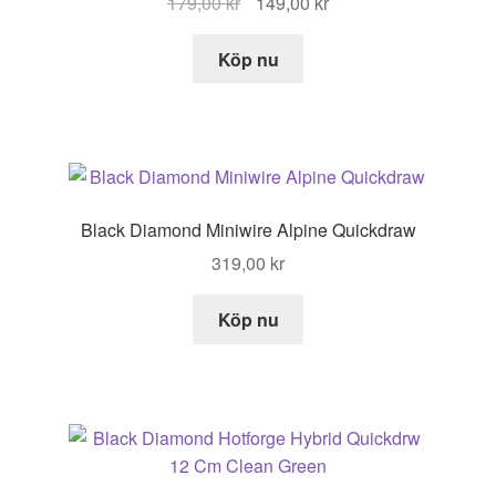
Det
Det
179,00
kr
149,00
kr
ursprungliga
nuvarande
priset
priset
Köp nu
var:
är:
179,00 kr.
149,00 kr.
Black Diamond Miniwire Alpine Quickdraw
319,00
kr
Köp nu