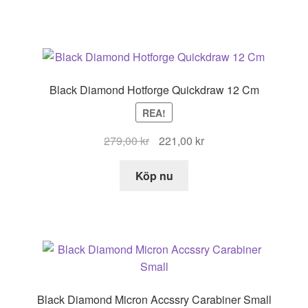
Black Diamond Hotforge Quickdraw 12 Cm
REA!
Det
Det
279,00
kr
221,00
kr
ursprungliga
nuvarande
priset
priset
Köp nu
var:
är:
279,00 kr.
221,00 kr.
Black Diamond Micron Accssry Carabiner Small