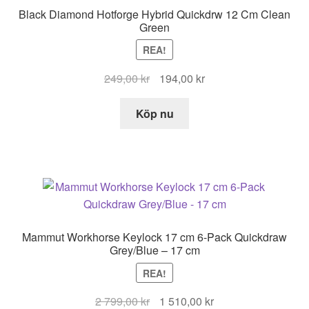
Black Diamond Hotforge Hybrid Quickdrw 12 Cm Clean
Green
REA!
Det
Det
249,00
kr
194,00
kr
ursprungliga
nuvarande
priset
priset
Köp nu
var:
är:
249,00 kr.
194,00 kr.
Mammut Workhorse Keylock 17 cm 6-Pack Quickdraw
Grey/Blue – 17 cm
REA!
Det
Det
2 799,00
kr
1 510,00
kr