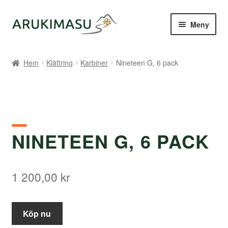
Hoppa
Hoppa
Meny
till
till
navigering
innehåll
Hem
Hem
Klättring
Karbiner
Nineteen G, 6 pack
Kontakt
Om Arukimasu
Butik
NINETEEN G, 6 PACK
Varumärken
1 200,00
kr
Väljare
Köp nu