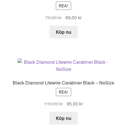
REA!
Det
Det
79,00
kr
69,00
kr
ursprungliga
nuvarande
priset
priset
Köp nu
var:
är:
79,00 kr.
69,00 kr.
Black Diamond Litewire Carabiner Black – NoSize
REA!
Det
Det
119,00
kr
95,00
kr
ursprungliga
nuvarande
priset
priset
Köp nu
var:
är: