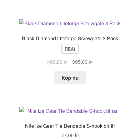
119,00 kr.
95,00 kr.
Black Diamond Liteforge Screwgate 3 Pack
REA!
Det
Det
499,00
kr
395,00
kr
ursprungliga
nuvarande
priset
priset
Köp nu
var:
är:
499,00 kr.
395,00 kr.
Nite Ize Gear Tie Bendable S-hook binär
77,00
kr