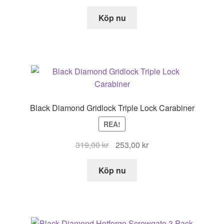
Köp nu
Black Diamond Gridlock Triple Lock Carabiner
REA!
Det
Det
319,00
kr
253,00
kr
ursprungliga
nuvarande
priset
priset
Köp nu
var:
är:
319,00 kr.
253,00 kr.