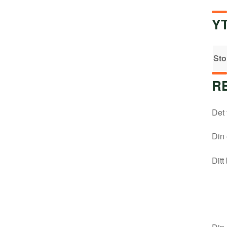
Y
Sto
R
Det 
Din 
Ditt