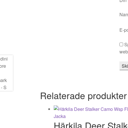
Din
Na
E-p
S
webb
Relaterade produkter
Härkila Deer Sta