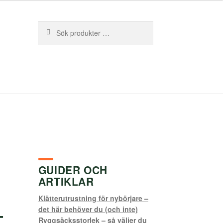
Sök
Sök
efter:
GUIDER OCH
ARTIKLAR
Klätterutrustning för nybörjare –
–
det här behöver du (och inte)
Ryggsäcksstorlek – så väljer du