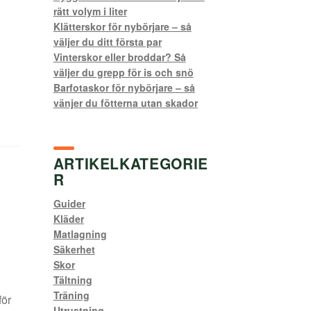
rätt volym i liter
Klätterskor för nybörjare – så
väljer du ditt första par
Vinterskor eller broddar? Så
väljer du grepp för is och snö
Barfotaskor för nybörjare – så
vänjer du fötterna utan skador
ARTIKELKATEGORIE
R
Guider
Kläder
Matlagning
Säkerhet
Skor
Tältning
Träning
för
Utrustning