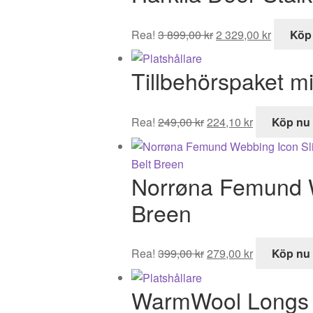
Det
Det
Rea!
3 899,00
kr
2 329,00
kr
Köp
ursprungliga
nuvaran
priset
priset
Tillbehörspaket mi
var:
är:
3
2
899,00 kr.
329,00 k
Det
Det
Rea!
249,00
kr
224,10
kr
Köp nu
ursprungliga
nuvarande
priset
priset
var:
är:
Norrøna Femund 
249,00 kr.
224,10 kr.
Breen
Det
Det
Rea!
399,00
kr
279,00
kr
Köp nu
ursprungliga
nuvarande
priset
priset
WarmWool Long
var:
är: