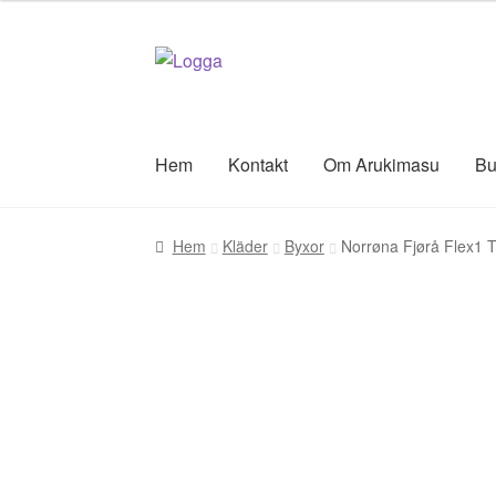
Hoppa
Hoppa
till
till
navigering
innehåll
Hem
Kontakt
Om Arukimasu
Bu
Hem
Kläder
Byxor
Norrøna Fjørå Flex1 T