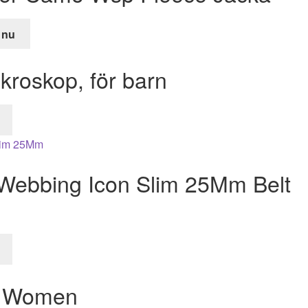
 nu
de
kroskop, för barn
r.
Webbing Icon Slim 25Mm Belt
s Women