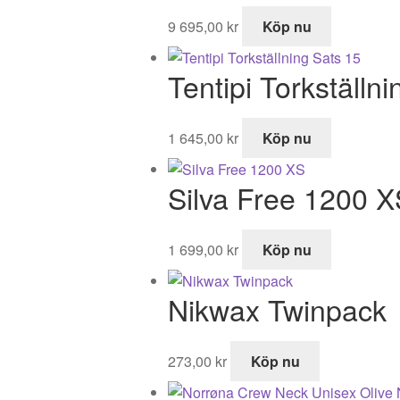
9 695,00
kr
Köp nu
Tentipi Torkställn
1 645,00
kr
Köp nu
Silva Free 1200 X
1 699,00
kr
Köp nu
Nikwax Twinpack
273,00
kr
Köp nu