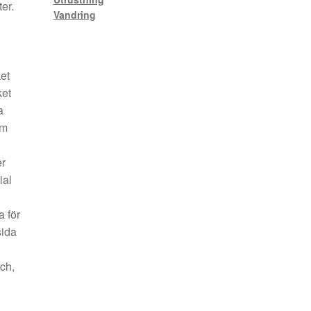
er.
Vandring
ket
ket
a
em
er
ial
 för
sida
ch,