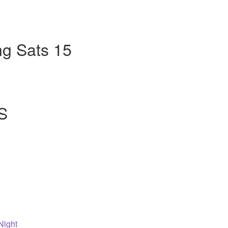
ing Sats 15
S