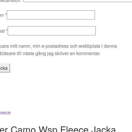
 recension
*
mn
*
ost
*
para mitt namn, min e-postadress och webbplats i denna
läsare till nästa gång jag skriver en kommentar.
lker Camo Wsp Fleece Jacka