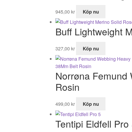
399,00 kr.
279,00 kr.
945,00
kr
Köp nu
Buff Lightweight 
327,00
kr
Köp nu
Norrøna Femund 
Rosin
499,00
kr
Köp nu
Tentipi Eldfell Pro