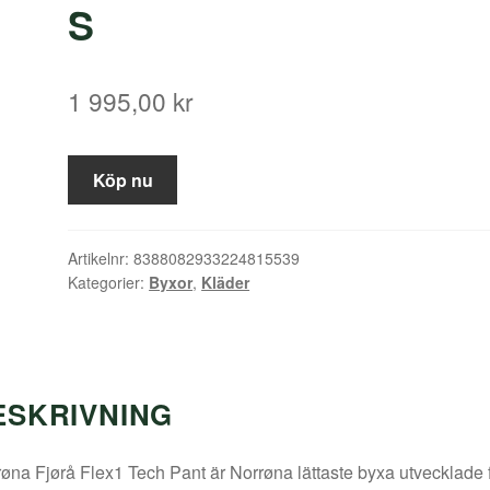
S
1 995,00
kr
Köp nu
Artikelnr:
8388082933224815539
Kategorier:
Byxor
,
Kläder
ESKRIVNING
øna Fjørå Flex1 Tech Pant är Norrøna lättaste byxa utvecklade 