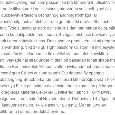
ainbikecykling men som passar lika bra för andra friluftsaktivitet
rna är tillverkade i det slitstarka, återvunna softshell-tyget flex1
dubbelväv eftersom det har hög andningsförmåga, är
rbeständigt och stretchigt – och ger utmärkt rörelsefrihet och
ort. Tygets utsida är stark och slät. Insidan har många öglor, vil
ar få kontaktpunkter mot huden. 4-vägsstretch och bevisat myc
stark i denna lättviktsklass. Dessutom är produkten lätt att rengör
r användning. Vikt 278 gr. Tight passform Custom Fit midjesyst
resår särskilt utformad för flexibilitet vid moutainbikecykling
rtillverkade hål strax under midjan på baksidan för att skapa m
ilation Komfortstretch Hållbart vattenavvisande behandlat mater
örsedd gren Off-set custom seams Overlapped fly opening
bstängning Snabbtorkande Laminerad fåll Förböjda knän Ficka
lverktyg Ficka på insidan av vänster lårficka samt en på höger 
dragkedja Material Oeko-Tex Certifierad Fabric PFC-fri DWR
sign-certifierat material Huvudmaterial: Dubbelvävd 4-vägsstret
 återvunnen nylon, 14% elastan, 125 g/m2. Mer än 50% av
etfibrerna i denna produkt återvinns.