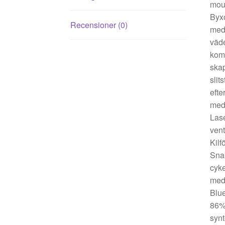
mout
Byxo
Recensioner (0)
med 
väde
komf
skap
slit
efte
med 
Lase
vent
Kilf
Snab
cyke
med 
Blue
86%
synt