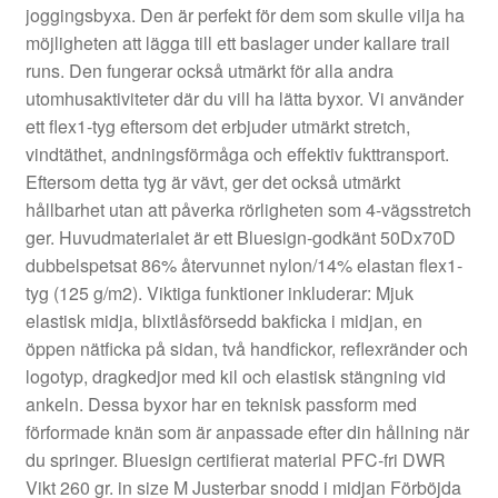
joggingsbyxa. Den är perfekt för dem som skulle vilja ha
möjligheten att lägga till ett baslager under kallare trail
runs. Den fungerar också utmärkt för alla andra
utomhusaktiviteter där du vill ha lätta byxor. Vi använder
ett flex1-tyg eftersom det erbjuder utmärkt stretch,
vindtäthet, andningsförmåga och effektiv fukttransport.
Eftersom detta tyg är vävt, ger det också utmärkt
hållbarhet utan att påverka rörligheten som 4-vägsstretch
ger. Huvudmaterialet är ett Bluesign-godkänt 50Dx70D
dubbelspetsat 86% återvunnet nylon/14% elastan flex1-
tyg (125 g/m2). Viktiga funktioner inkluderar: Mjuk
elastisk midja, blixtlåsförsedd bakficka i midjan, en
öppen nätficka på sidan, två handfickor, reflexränder och
logotyp, dragkedjor med kil och elastisk stängning vid
ankeln. Dessa byxor har en teknisk passform med
förformade knän som är anpassade efter din hållning när
du springer. Bluesign certifierat material PFC-fri DWR
Vikt 260 gr. in size M Justerbar snodd i midjan Förböjda