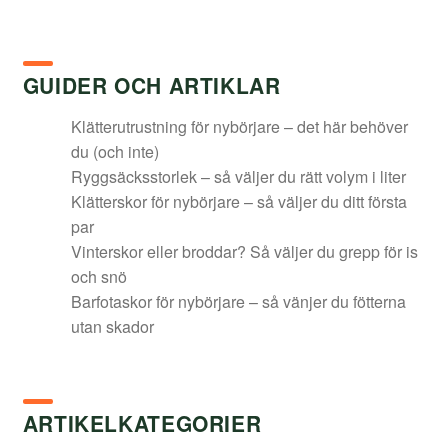
priset
priset
var:
är:
349,00 kr.
263,00 kr.
GUIDER OCH ARTIKLAR
Klätterutrustning för nybörjare – det här behöver
du (och inte)
Ryggsäcksstorlek – så väljer du rätt volym i liter
Klätterskor för nybörjare – så väljer du ditt första
par
Vinterskor eller broddar? Så väljer du grepp för is
och snö
Barfotaskor för nybörjare – så vänjer du fötterna
utan skador
ARTIKELKATEGORIER