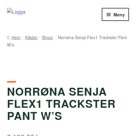
Hoppa
Hoppa
Meny
till
till
navigering
innehåll
Hem
Hem
Kläder
Byxor
Norrøna Senja Flex1 Trackster Pant
W’s
Kontakt
Om Arukimasu
Butik
NORRØNA SENJA
Varumärken
FLEX1 TRACKSTER
Väljare
PANT W’S