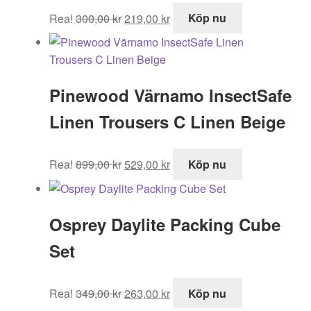
Det
Det
Rea!
300,00
kr
219,00
kr
Köp nu
ursprungliga
nuvarande
priset
priset
var:
är:
300,00 kr.
219,00 kr.
Pinewood Värnamo InsectSafe
Linen Trousers C Linen Beige
Det
Det
Rea!
899,00
kr
529,00
kr
Köp nu
ursprungliga
nuvarande
priset
priset
var:
är:
Osprey Daylite Packing Cube
899,00 kr.
529,00 kr.
Set
Det
Det
Rea!
349,00
kr
263,00
kr
Köp nu
ursprungliga
nuvarande