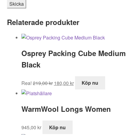
Relaterade produkter
Osprey Packing Cube Medium
Black
Det
Det
Rea!
219,00
kr
180,00
kr
Köp nu
ursprungliga
nuvarande
priset
priset
var:
är:
WarmWool Longs Women
219,00 kr.
180,00 kr.
945,00
kr
Köp nu