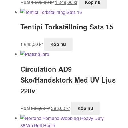
Rea!
1 595,00
kr
1 049,00
kr
Köp nu
ursprungliga
nuvarande
priset
priset
var:
är:
Tentipi Torkställning Sats 15
1
1
595,00 kr.
049,00 kr.
1 645,00
kr
Köp nu
Circulation AD9
Sko/Handsktork Med UV Ljus
220v
Det
Det
Rea!
395,00
kr
295,00
kr
Köp nu
ursprungliga
nuvarande
priset
priset
var:
är: