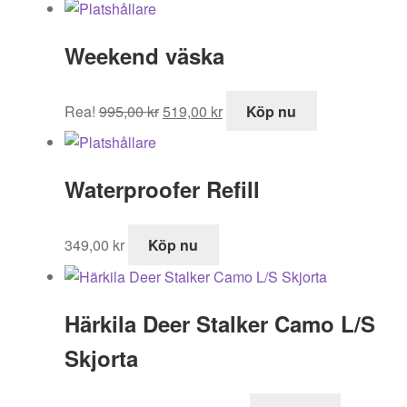
Weekend väska
Det
Det
Rea!
995,00
kr
519,00
kr
Köp nu
ursprungliga
nuvarande
priset
priset
var:
är:
Waterproofer Refill
995,00 kr.
519,00 kr.
349,00
kr
Köp nu
Härkila Deer Stalker Camo L/S
Skjorta
Det
Det