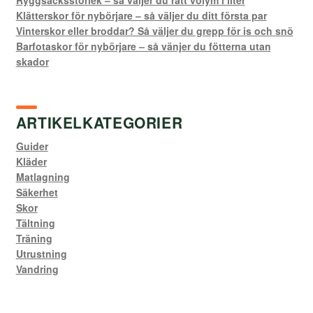
Klätterskor för nybörjare – så väljer du ditt första par
Vinterskor eller broddar? Så väljer du grepp för is och snö
Barfotaskor för nybörjare – så vänjer du fötterna utan
skador
ARTIKELKATEGORIER
Guider
Kläder
Matlagning
Säkerhet
Skor
Tältning
Träning
Utrustning
Vandring