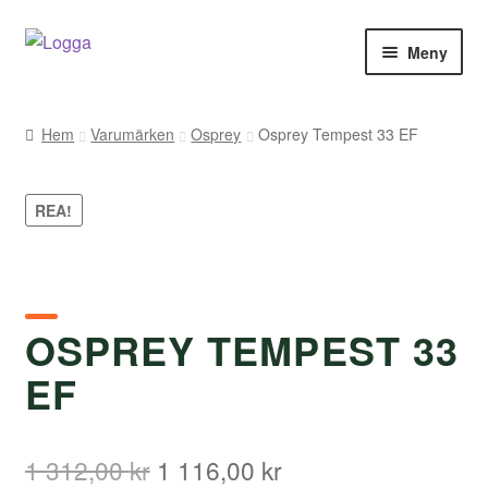
Hoppa
Hoppa
Meny
till
till
navigering
innehåll
Hem
Hem
Varumärken
Osprey
Osprey Tempest 33 EF
Kontakt
REA!
Om Arukimasu
Butik
OSPREY TEMPEST 33
Varumärken
EF
Väljare
Det
Det
1 312,00
kr
1 116,00
kr