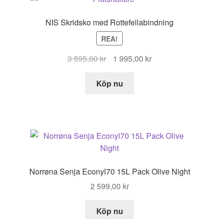
NIS Skridsko med Rottefellabindning
REA!
Det
Det
3 595,00
kr
1 995,00
kr
ursprungliga
nuvarande
priset
priset
Köp nu
var:
är:
3
1
595,00 kr.
995,00 kr.
Norrøna Senja Econyl70 15L Pack Olive Night
2 599,00
kr
Köp nu