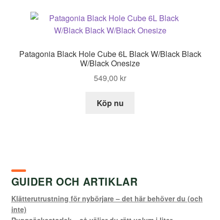
Patagonia Black Hole Cube 6L Black W/Black Black
W/Black Onesize
549,00
kr
Köp nu
GUIDER OCH ARTIKLAR
Klätterutrustning för nybörjare – det här behöver du (och
inte)
Ryggsäcksstorlek – så väljer du rätt volym i liter