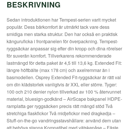
BESKRIVNING
Sedan introduktionen har Tempest-serien varit mycket
populär. Dess bärkomfort är utmärkt tack vare dess
smidiga men starka struktur. Den har också en praktisk
känguruficka i frontpanelen för överpackning. Tempest-
ryggsäckar anpassar sig efter din kropp och dina rörelser
för suverän komfort. Tillverkarens rekommenderade
lastmängd för detta paket är 4,5 till 13,6 kg. Extended Fit:
längre höftbälte (max 178 cm) och axelremmar än i
basmodellen. Osprey Extended Fit-ryggsäckar är rätt val
om din klädstorlek vanligtvis är XXL eller större. Tyger:
100 och 210 denier nylon tillverkad av 100 % återvunnet
material, bluesign-godkänd – AirScape bakpanel HDPE-
ramplatta ger ryggsäcken precis rätt mängd stöd Två
stretchiga flaskfickor Två midjefickor med dragkedja –
Stuff-on-the-go vandringsstavshållare: använd dem utan
att behöva stanna Kompatibel med vätskepåse – Fäste