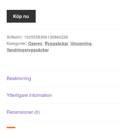
ursprungliga
nuvarande
priset
priset
Köp nu
var:
är:
1
1
Artikelnr:
1025558366130860226
Kategorier:
Osprey
,
Ryggsäckar
,
Utrustning
,
312,00 kr.
116,00 kr.
Vandringsryggsäckar
Beskrivning
Ytterligare information
Recensioner (0)