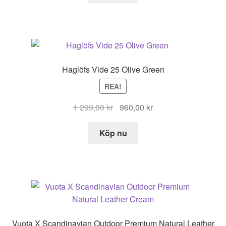
Haglöfs Vide 25 Olive Green
REA!
Det
Det
1 299,00
kr
960,00
kr
ursprungliga
nuvarande
priset
priset
Köp nu
var:
är:
1
960,00 kr.
299,00 kr.
Vuota X Scandinavian Outdoor Premium Natural Leather