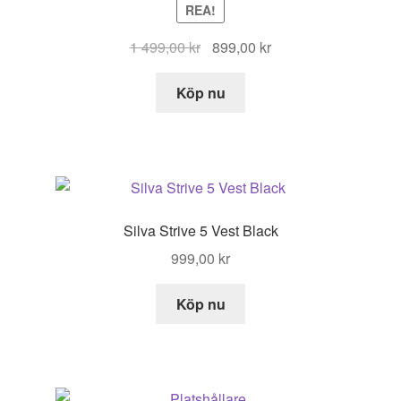
REA!
Det
Det
1 499,00
kr
899,00
kr
ursprungliga
nuvarande
priset
priset
Köp nu
var:
är:
1
899,00 kr.
499,00 kr.
Silva Strive 5 Vest Black
999,00
kr
Köp nu