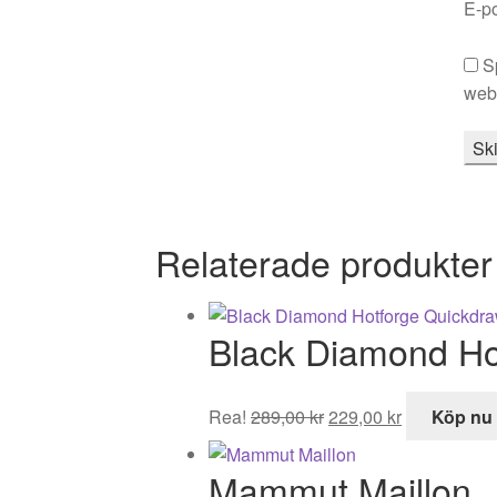
E-p
S
webb
Relaterade produkter
Black Diamond Ho
Det
Det
Rea!
289,00
kr
229,00
kr
Köp nu
ursprungliga
nuvarande
priset
priset
Mammut Maillon
var:
är: