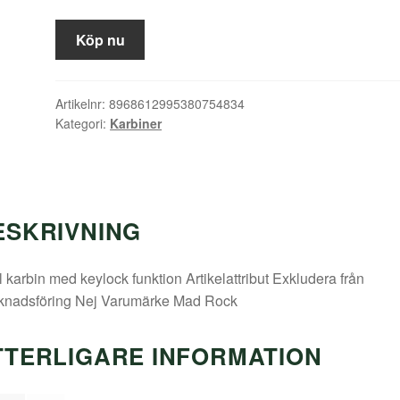
Köp nu
Artikelnr:
8968612995380754834
Kategori:
Karbiner
ESKRIVNING
 karbin med keylock funktion Artikelattribut Exkludera från
knadsföring Nej Varumärke Mad Rock
TTERLIGARE INFORMATION