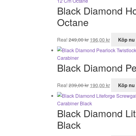
var:
är:
Black Diamond Ho
179,00 kr.
141,00 kr.
Octane
Det
Det
Rea!
249,00
kr
196,00
kr
Köp nu
ursprungliga
nuvarande
priset
priset
var:
är:
Black Diamond Pea
249,00 kr.
196,00 kr.
Det
Det
Rea!
239,00
kr
190,00
kr
Köp nu
ursprungliga
nuvarande
priset
priset
var:
är:
Black Diamond Li
239,00 kr.
190,00 kr.
Black