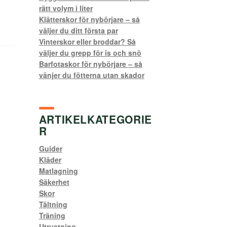
rätt volym i liter
Klätterskor för nybörjare – så
väljer du ditt första par
Vinterskor eller broddar? Så
väljer du grepp för is och snö
Barfotaskor för nybörjare – så
vänjer du fötterna utan skador
ARTIKELKATEGORIE
R
Guider
Kläder
Matlagning
Säkerhet
Skor
Tältning
Träning
Utrustning