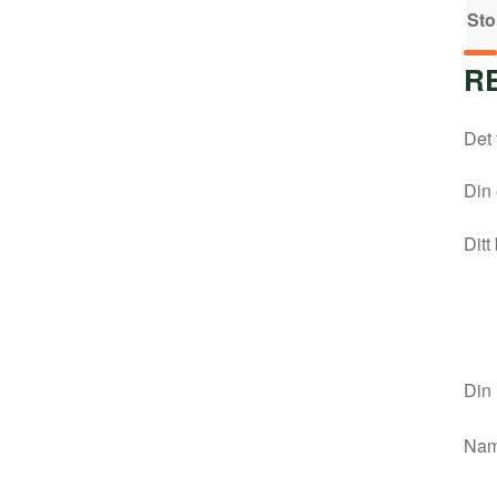
Sto
R
Det 
Din 
Ditt
Din
Na