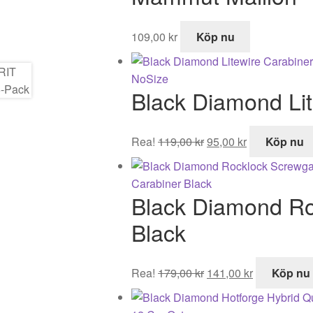
289,00 kr.
229,00 kr.
109,00
kr
Köp nu
Black Diamond Lit
Det
Det
Rea!
119,00
kr
95,00
kr
Köp nu
ursprungliga
nuvarande
priset
priset
var:
är:
Black Diamond Ro
119,00 kr.
95,00 kr.
Black
Det
Det
Rea!
179,00
kr
141,00
kr
Köp nu
ursprungliga
nuvarande
priset
priset