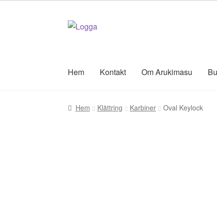
Hoppa
Hoppa
till
till
navigering
innehåll
Hem
Kontakt
Om Arukimasu
Bu
Hem
Klättring
Karbiner
Oval Keylock