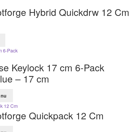
tforge Hybrid Quickdrw 12 Cm
e Keylock 17 cm 6-Pack
lue – 17 cm
 nu
de
tforge Quickpack 12 Cm
r.