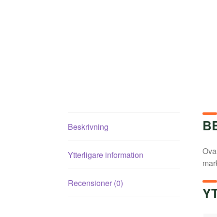
B
Beskrivning
Oval
Ytterligare information
mar
Recensioner (0)
Y