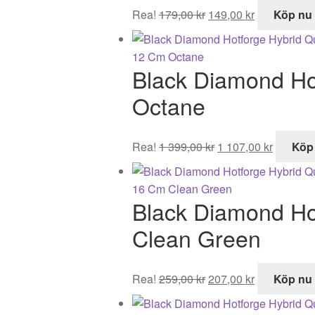
Det
Det
Rea!
179,00
kr
149,00
kr
Köp nu
ursprungliga
nuvarande
priset
priset
var:
är:
Black Diamond Ho
179,00 kr.
149,00 kr.
Octane
Det
Det
Rea!
1 399,00
kr
1 107,00
kr
Köp
ursprungliga
nuvaran
priset
priset
var:
är:
Black Diamond Ho
1
1
399,00 kr.
107,00 k
Clean Green
Det
Det
Rea!
259,00
kr
207,00
kr
Köp nu
ursprungliga
nuvarande
priset
priset