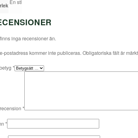
En stl
rlek
ECENSIONER
finns inga recensioner än.
e-postadress kommer inte publiceras.
Obligatoriska fält är märk
 betyg
*
 recension
*
mn
*