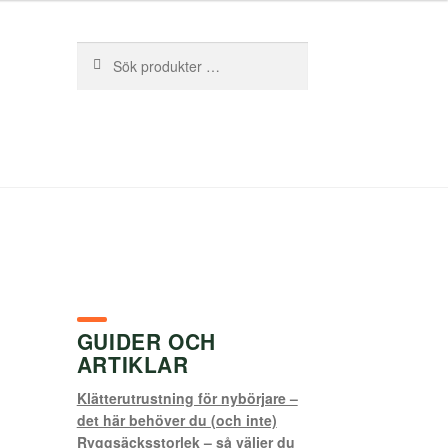
Sök
Sök
efter:
GUIDER OCH
ARTIKLAR
Klätterutrustning för nybörjare –
det här behöver du (och inte)
Ryggsäcksstorlek – så väljer du