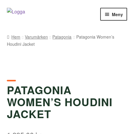
Hoppa
Hoppa
Meny
till
till
navigering
innehåll
Hem
Hem
Varumärken
Patagonia
Patagonia Women’s
Houdini Jacket
Kontakt
Om Arukimasu
Butik
PATAGONIA
Varumärken
WOMEN’S HOUDINI
Väljare
JACKET