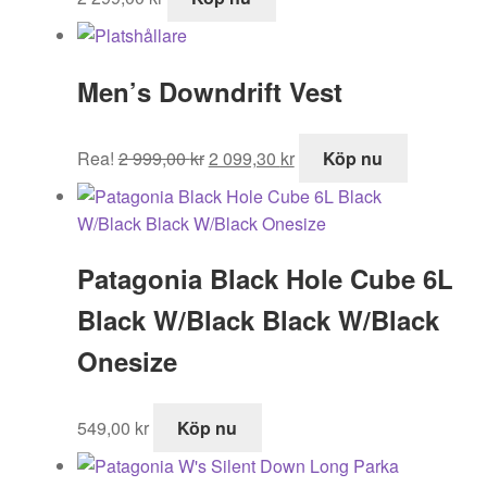
Men’s Downdrift Vest
Det
Det
Rea!
2 999,00
kr
2 099,30
kr
Köp nu
ursprungliga
nuvarande
priset
priset
var:
är:
2
2
Patagonia Black Hole Cube 6L
999,00 kr.
099,30 kr.
Black W/Black Black W/Black
Onesize
549,00
kr
Köp nu