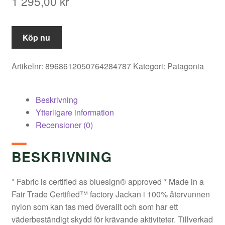
1 295,00
kr
Köp nu
Artikelnr:
8968612050764284787
Kategori:
Patagonia
Beskrivning
Ytterligare information
Recensioner (0)
BESKRIVNING
* Fabric is certified as bluesign® approved * Made in a
Fair Trade Certified™ factory Jackan i 100% återvunnen
nylon som kan tas med överallt och som har ett
väderbeständigt skydd för krävande aktiviteter. Tillverkad