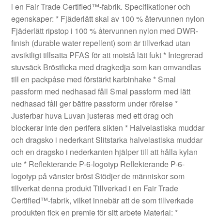
i en Fair Trade Certified™-fabrik. Specifikationer och
egenskaper: * Fjäderlätt skal av 100 % återvunnen nylon
Fjäderlätt ripstop i 100 % återvunnen nylon med DWR-
finish (durable water repellent) som är tillverkad utan
avsiktligt tillsatta PFAS för att motstå lätt fukt * Integrerad
stuvsäck Bröstficka med dragkedja som kan omvandlas
till en packpåse med förstärkt karbinhake * Smal
passform med nedhasad fåll Smal passform med lätt
nedhasad fåll ger bättre passform under rörelse *
Justerbar huva Luvan justeras med ett drag och
blockerar inte den perifera sikten * Halvelastiska muddar
och dragsko i nederkant Slitstarka halvelastiska muddar
och en dragsko i nederkanten hjälper till att hålla kylan
ute * Reflekterande P-6-logotyp Reflekterande P-6-
logotyp på vänster bröst Stödjer de människor som
tillverkat denna produkt Tillverkad i en Fair Trade
Certified™-fabrik, vilket innebär att de som tillverkade
produkten fick en premie för sitt arbete Material: *