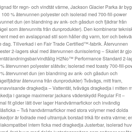
gnad för regn- och vindtät värme, Jackson Glacier Parka är by
100 % återvunnen polyester och isolerad med 700-fill-power
vunnet dun (en blandning av ank- och gåsdun och fjädrar från
ågel som återvunnits från dunprodukter). Den kombinerar teknis
ent med en avslappnad stil som håller dig varm, torr och bekv
e dag. Tillverkad i en Fair Trade Certified™-fabrik. Återvunnen
ester 2-lagers skal med återvunnen dunisolering – Skalet är gjo
entät/andningsbar/vindtålig H2No™ Performance Standard 2-la
% återvunnen polyester slätväv; isolerad med toasty 700-fill-po
% återvunnet dun (en blandning av ank- och gåsdun och
ågelfjädrar återvunna från dunprodukter) Tvåvägs, mitt fram,
enavvisande dragkedja – Vattentät, tvåvägs dragkedja i mitten 
kedja i garage maximerar jackans väderskydd Regular Fit –
al fit glider lätt över lager Handvärmarfickor och invändig
tlåsficka – Två handvärmarfickor med stora volymer med dolda
kedjor är fodrade med ultramjuk borstad trikå för extra värme; e
akompatibel intern ficka med dragkedja Justerbar, isolerad huv