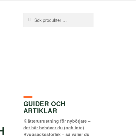
Sök
Sök
efter:
GUIDER OCH
ARTIKLAR
Klätterutrustning för nybörjare –
H
det här behöver du (och inte)
Ryggsäcksstorlek – så väljer du