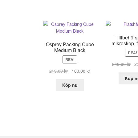
Tillbehör
mikroskop, f
Osprey Packing Cube
Medium Black
REA!
REA!
De
249,00
kr
2
Det
Det
urs
219,00
kr
180,00
kr
ursprungliga
nuvarande
pri
Köp n
priset
priset
var
Köp nu
var:
är:
249
219,00 kr.
180,00 kr.