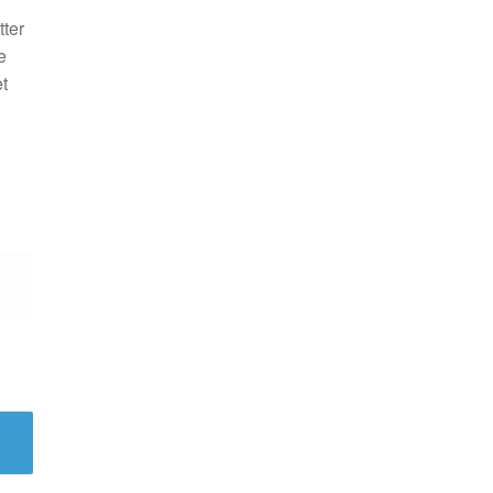
ter
e
t