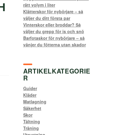
H
rätt volym i liter
Klätterskor för nybörjare – så
väljer du ditt första par
Vinterskor eller broddar? Så
väljer du grepp för is och snö
Barfotaskor för nybörjare – så
vänjer du fötterna utan skador
ARTIKELKATEGORIE
R
Guider
Kläder
Matlagning
Säkerhet
Skor
Tältning
Träning
Utrustning