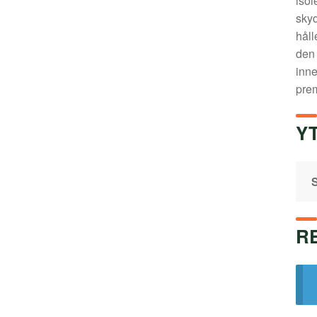
isol
skyd
håll
den 
inne
prem
Y
S
R