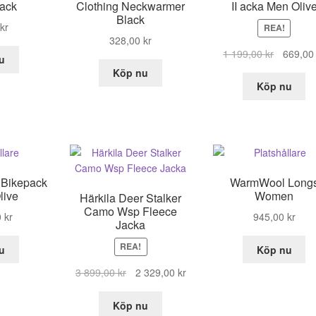
lack
Clothing Neckwarmer
II acka Men Oliv
Black
kr
REA!
328,00
kr
Det
1 199,00
kr
669,0
u
ursprung
Köp nu
priset
Köp nu
var:
1
199,00 kr
Bikepack
WarmWool Long
live
Women
Härkila Deer Stalker
Camo Wsp Fleece
0
kr
945,00
kr
Jacka
REA!
u
Köp nu
Det
Det
3 899,00
kr
2 329,00
kr
ursprungliga
nuvarande
priset
priset
Köp nu