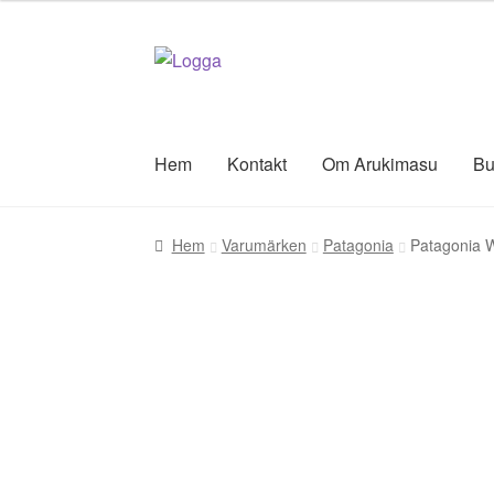
Hoppa
Hoppa
till
till
navigering
innehåll
Hem
Kontakt
Om Arukimasu
Bu
Hem
Varumärken
Patagonia
Patagonia W