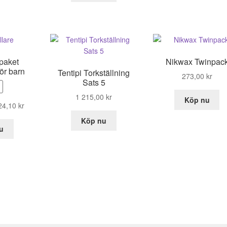
var:
är:
3
2
899,00 kr.
329,00 kr.
spaket
Nikwax Twinpac
ör barn
Tentipi Torkställning
273,00
kr
Sats 5
1 215,00
kr
Köp nu
t
Det
24,10
kr
prungliga
nuvarande
Köp nu
set
priset
u
:
är:
,00 kr.
224,10 kr.