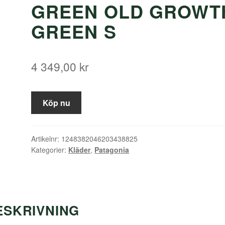
GREEN OLD GROWT
GREEN S
4 349,00
kr
Köp nu
Artikelnr:
1248382046203438825
Kategorier:
Kläder
,
Patagonia
ESKRIVNING