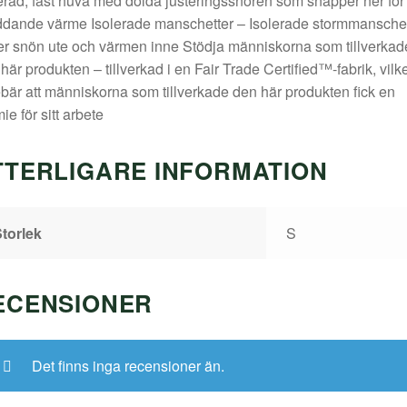
erad, fast huva med dolda justeringssnören som snäpper ner för
dande värme Isolerade manschetter – Isolerade stormmanschet
er snön ute och värmen inne Stödja människorna som tillverkad
här produkten – tillverkad i en Fair Trade Certified™-fabrik, vilke
bär att människorna som tillverkade den här produkten fick en
ie för sitt arbete
TTERLIGARE INFORMATION
torlek
S
ECENSIONER
Det finns inga recensioner än.