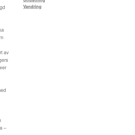
Vandring
ggd
ka
äm
rt av
gers
wer
med
n
a –