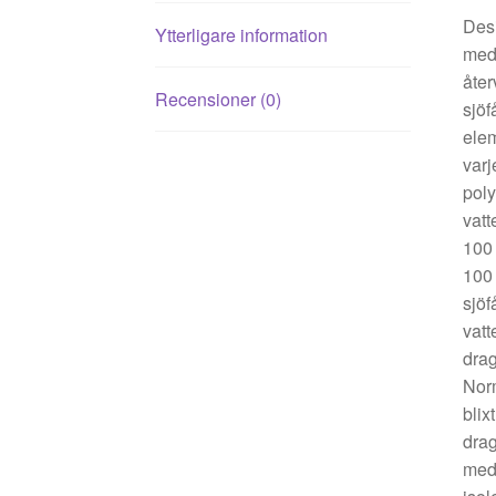
Desi
Ytterligare information
med 
åter
Recensioner (0)
sjöf
elem
varj
poly
vatt
100 
100 
sjöf
vatt
drag
Norm
blix
drag
medi