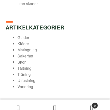
utan skador
ARTIKELKATEGORIER
Guider
Kläder
Matlagning
Säkerhet
Skor
Tältning
Träning
Utrustning
Vandring
0
© Arukimasu – Din friluftsbutik 2026