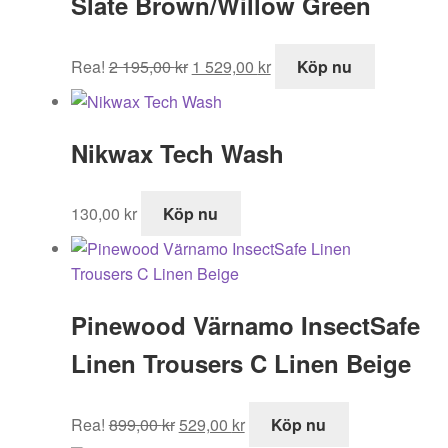
Slate Brown/Willow Green
Det
Det
Rea!
2 195,00
kr
1 529,00
kr
Köp nu
ursprungliga
nuvarande
priset
priset
var:
är:
Nikwax Tech Wash
2
1
195,00 kr.
529,00 kr.
130,00
kr
Köp nu
Pinewood Värnamo InsectSafe
Linen Trousers C Linen Beige
Det
Det
Rea!
899,00
kr
529,00
kr
Köp nu
ursprungliga
nuvarande