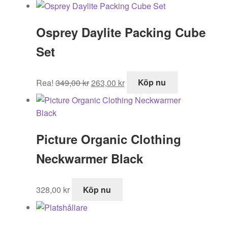
priset
priset
var:
är:
Osprey Daylite Packing Cube
899,00 kr.
529,00 kr.
Set
Det
Det
Rea!
349,00
kr
263,00
kr
Köp nu
ursprungliga
nuvarande
priset
priset
var:
är:
349,00 kr.
263,00 kr.
Picture Organic Clothing
Neckwarmer Black
328,00
kr
Köp nu