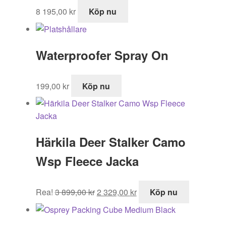
8 195,00
kr
Köp nu
Waterproofer Spray On
199,00
kr
Köp nu
Härkila Deer Stalker Camo
Wsp Fleece Jacka
Det
Det
Rea!
3 899,00
kr
2 329,00
kr
Köp nu
ursprungliga
nuvarande
priset
priset
var:
är: