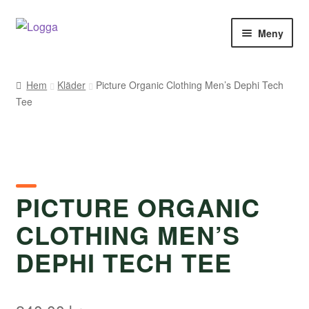
Hoppa
Hoppa
Meny
till
till
navigering
innehåll
Hem
Hem
Kläder
Picture Organic Clothing Men’s Dephi Tech
Tee
Kontakt
Om Arukimasu
Butik
PICTURE ORGANIC
Varumärken
CLOTHING MEN’S
Väljare
DEPHI TECH TEE