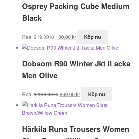
Osprey Packing Cube Medium
3
2
899,00 kr.
329,00 kr.
Black
Det
Det
Rea!
219,00
kr
180,00
kr
Köp nu
ursprungliga
nuvarande
priset
priset
var:
är:
Dobsom R90 Winter Jkt II acka
219,00 kr.
180,00 kr.
Men Olive
Det
Det
Rea!
1 199,00
kr
669,00
kr
Köp nu
ursprungliga
nuvarande
priset
priset
var:
är:
1
669,00 kr.
Härkila Runa Trousers Women
199,00 kr.