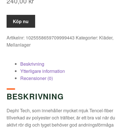
240,00
kr
Köp nu
Artikelnr:
1025558659709999443
Kategorier:
Kläder
,
Mellanlager
Beskrivning
Ytterligare information
Recensioner (0)
BESKRIVNING
Dephi Tech, som innehåller mycket mjuk Tencel-fiber
tillverkad av polyester och träfiber, är ett bra val när du
aktivt rör dig och tyget behöver god andningsförmåga