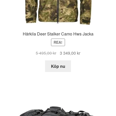
Härkila Deer Stalker Camo Hws Jacka
REA!
Det
Det
5 495,00
kr
3 349,00
kr
ursprungliga
nuvarande
priset
priset
Köp nu
var:
är:
5
3
495,00 kr.
349,00 kr.