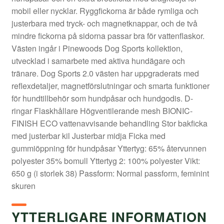
mobil eller nycklar. Ryggfickorna är både rymliga och
justerbara med tryck- och magnetknappar, och de två
mindre fickorna på sidorna passar bra för vattenflaskor.
Västen ingår i Pinewoods Dog Sports kollektion,
utvecklad i samarbete med aktiva hundägare och
tränare. Dog Sports 2.0 västen har uppgraderats med
reflexdetaljer, magnetförslutningar och smarta funktioner
för hundtillbehör som hundpåsar och hundgodis. D-
ringar Flaskhållare Högventilerande mesh BIONIC-
FINISH ECO vattenavvisande behandling Stor bakficka
med justerbar kil Justerbar midja Ficka med
gummiöppning för hundpåsar Yttertyg: 65% återvunnen
polyester 35% bomull Yttertyg 2: 100% polyester Vikt:
650 g (i storlek 38) Passform: Normal passform, feminint
skuren
YTTERLIGARE INFORMATION