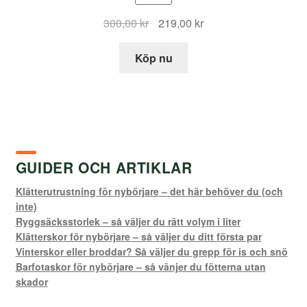
Det
Det
300,00
kr
219,00
kr
ursprungliga
nuvarande
priset
priset
Köp nu
var:
är:
300,00 kr.
219,00 kr.
GUIDER OCH ARTIKLAR
Klätterutrustning för nybörjare – det här behöver du (och
inte)
Ryggsäcksstorlek – så väljer du rätt volym i liter
Klätterskor för nybörjare – så väljer du ditt första par
Vinterskor eller broddar? Så väljer du grepp för is och snö
Barfotaskor för nybörjare – så vänjer du fötterna utan
skador