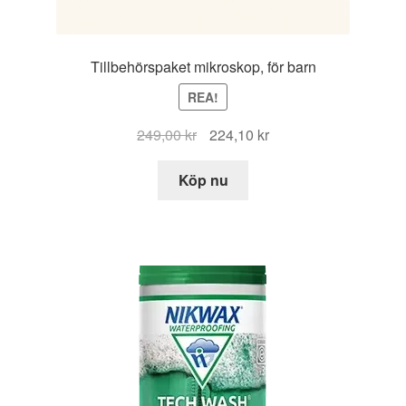
Tillbehörspaket mikroskop, för barn
REA!
Det
Det
249,00
kr
224,10
kr
ursprungliga
nuvarande
priset
priset
Köp nu
var:
är:
249,00 kr.
224,10 kr.