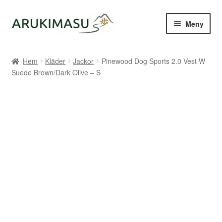
Hoppa
Hoppa
Meny
till
till
navigering
innehåll
Hem
Hem
Kläder
Jackor
Pinewood Dog Sports 2.0 Vest W
Suede Brown/Dark Olive – S
Kontakt
Om Arukimasu
Butik
Varumärken
Väljare