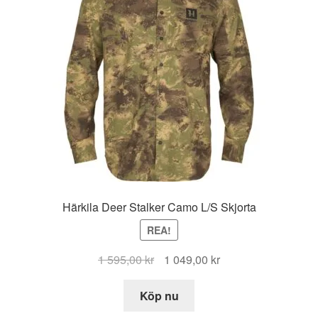
Härkila Deer Stalker Camo L/S Skjorta
REA!
Det
Det
1 595,00
kr
1 049,00
kr
ursprungliga
nuvarande
priset
priset
Köp nu
var:
är: