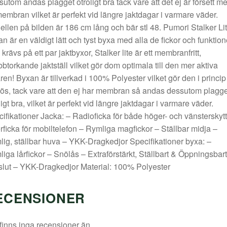
utom andas plagget otroligt bra tack vare att det ej är försett m
membran vilket är perfekt vid längre jaktdagar i varmare väder.
llen på bilden är 186 cm lång och bär stl 48. Pumori Stalker Li
n är en väldigt lätt och tyst byxa med alla de fickor och funktion
krävs på ett par jaktbyxor, Stalker lite är ett membranfritt,
btorkande jaktställ vilket gör dom optimala till den mer aktiva
ren! Byxan är tillverkad i 100% Polyester vilket gör den i princip
lös, tack vare att den ej har membran så andas dessutom plagge
ligt bra, vilket är perfekt vid längre jaktdagar i varmare väder.
ifikationer Jacka: – Radioficka för både höger- och vänsterskytt
rficka för mobiltelefon – Rymliga magfickor – Ställbar midja –
ig, ställbar huva – YKK-Dragkedjor Specifikationer byxa: –
iga lårfickor – Snölås – Extraförstärkt, Ställbart & Öppningsbart
lut – YKK-Dragkedjor Material: 100% Polyester
ECENSIONER
finns inga recensioner än.