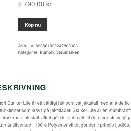
2 790,00
kr
Köp nu
Artikelnr:
8968618232478680061
Kategorier:
Pumori
,
Varumärken
ESKRIVNING
ri Stalker Lite är ett väldigt lätt och tyst jaktställ med alla de fic
funktioner som krävs på jaktkläder. Stalker Lite är en membranfr
btorkande jaktställ vilket gör det optimalt till den mer aktiva jäg
an är tillverkad i 100% Polyester vilket gör den i princip ljudlös.