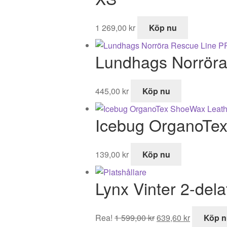
1 269,00
kr
Köp nu
Lundhags Norrör
445,00
kr
Köp nu
Icebug OrganoTe
139,00
kr
Köp nu
Lynx Vinter 2-dela
Det
Det
Rea!
1 599,00
kr
639,60
kr
Köp n
ursprungliga
nuvarand