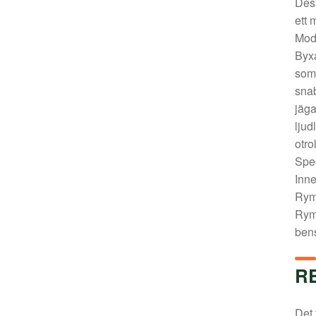
Dess
ett 
Mode
Byxa
som 
snab
jäga
ljud
otro
Spec
Inne
Ryml
Ryml
bens
R
Det 