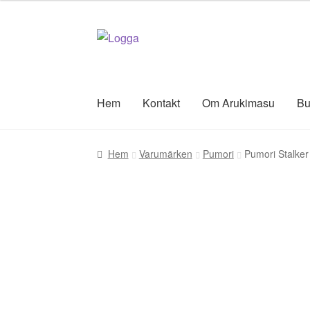
Hoppa
Hoppa
till
till
navigering
innehåll
Hem
Kontakt
Om Arukimasu
Bu
Hem
Varumärken
Pumori
Pumori Stalker 