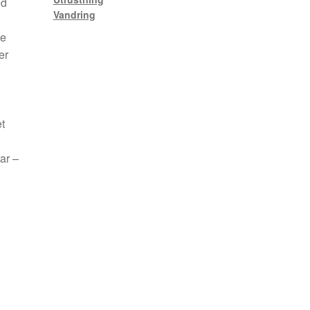
ed
Vandring
te
er
t
ar –