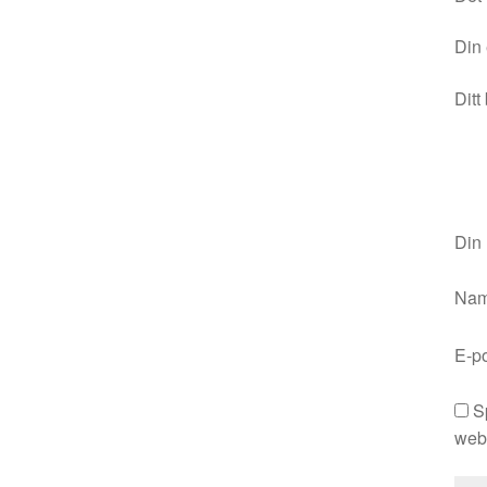
Din 
Ditt
Din
Na
E-p
S
webb