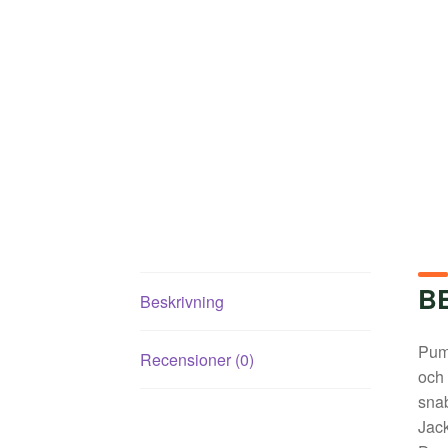
B
Beskrivning
Pumo
Recensioner (0)
och 
snab
Jack