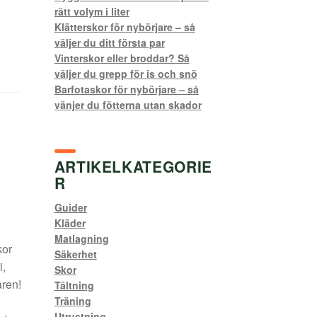
rätt volym i liter
Klätterskor för nybörjare – så
väljer du ditt första par
Vinterskor eller broddar? Så
väljer du grepp för is och snö
Barfotaskor för nybörjare – så
vänjer du fötterna utan skador
ARTIKELKATEGORIE
R
Guider
Kläder
Matlagning
kor
Säkerhet
i,
Skor
aren!
Tältning
Träning
Utrustning