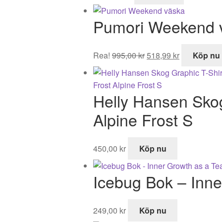
Pumori Weekend 
Det
Det
Rea!
995,00
kr
518,99
kr
Köp nu
ursprungliga
nuvarande
priset
priset
var:
är:
Helly Hansen Skog
995,00 kr.
518,99 kr.
Alpine Frost S
450,00
kr
Köp nu
Icebug Bok – Inn
249,00
kr
Köp nu