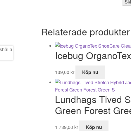
Relaterade produkter
Icebug OrganoTe
139,00
kr
Köp nu
Lundhags Tived St
Green Forest Gre
1 739,00
kr
Köp nu