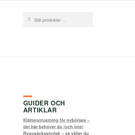
Sök
Sök
efter:
GUIDER OCH
ARTIKLAR
Klätterutrustning för nybörjare –
det här behöver du (och inte)
Ryggsäcksstorlek – så väljer du