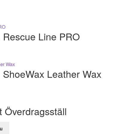
a Rescue Line PRO
x ShoeWax Leather Wax
t Överdragsställ
u
e