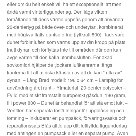
eller om du helt enkelt vill ha ett exceptionellt lätt men
ändå varmt vinterliggunderlag. Den låga vikten i
förhållande till dess värme uppnås genom att använda
20-deniertyg på både över- och underytan, kombinerat
med högkvalitativ dunisolering (fyllkraft 800). Tack vare
dunet förblir luften som värms upp av din kropp på plats
inuti dynan och förflyttas inte till områden där den kan
avge värme till den kalla utomhusluften. För ökad
sovkomfort hjälper de tjockare luftkamrarna längs
kanterna till att minska känslan av att du kan ”rulla av”
dynan. – Lång Bred modell: 196 x 64 cm – Lämplig för
användning året runt – Ytmaterial: 20-denier polyester –
Fylld med etiskt framställt europeiskt gåsdun, 190 gram,
fill power 800 – Dunet är behandlat för att stå emot fukt –
Ventilen har separata inställningar för uppblåsning och
tömning – Inkluderar en pumpsäck, förvaringsväska och
reparationssats Blås alltid upp ditt luftfyllda liggunderlag
med antingen en pumpsäck eller en separat pump. Även