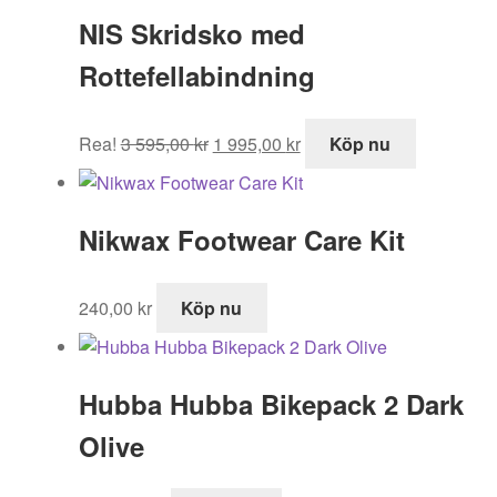
var:
är:
NIS Skridsko med
299,00 kr.
209,30 kr.
Rottefellabindning
Det
Det
Rea!
3 595,00
kr
1 995,00
kr
Köp nu
ursprungliga
nuvarande
priset
priset
var:
är:
Nikwax Footwear Care Kit
3
1
595,00 kr.
995,00 kr.
240,00
kr
Köp nu
Hubba Hubba Bikepack 2 Dark
Olive