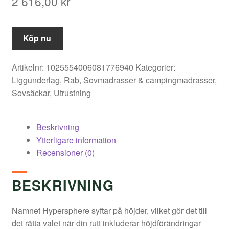
2 616,00
kr
Köp nu
Artikelnr:
1025554006081776940
Kategorier:
Liggunderlag
,
Rab
,
Sovmadrasser & campingmadrasser
,
Sovsäckar
,
Utrustning
Beskrivning
Ytterligare information
Recensioner (0)
BESKRIVNING
Namnet Hypersphere syftar på höjder, vilket gör det till
det rätta valet när din rutt inkluderar höjdförändringar