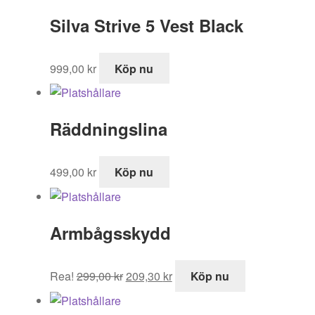
Silva Strive 5 Vest Black
999,00
kr
Köp nu
Räddningslina
499,00
kr
Köp nu
Armbågsskydd
Det
Det
Rea!
299,00
kr
209,30
kr
Köp nu
ursprungliga
nuvarande
priset
priset