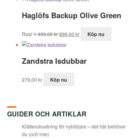
Haglöfs Backup Olive Green
Det
Det
Rea!
1 499,00
kr
899,00
kr
Köp nu
ursprungliga
nuvarande
priset
priset
var:
är:
Zandstra Isdubbar
1
899,00 kr.
499,00 kr.
279,00
kr
Köp nu
GUIDER OCH ARTIKLAR
Klätterutrustning för nybörjare – det här behöver
du (och inte)