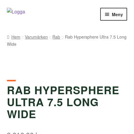
Hoppa
Hoppa
Meny
till
till
navigering
innehåll
Hem
Hem
Varumärken
Rab
Rab Hypersphere Ultra 7.5 Long
Wide
Kontakt
Om Arukimasu
Butik
RAB HYPERSPHERE
Varumärken
ULTRA 7.5 LONG
Väljare
WIDE