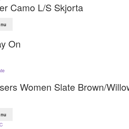
ker Camo L/S Skjorta
r.
 nu
de
ay On
r.
users Women Slate Brown/Willo
 nu
de