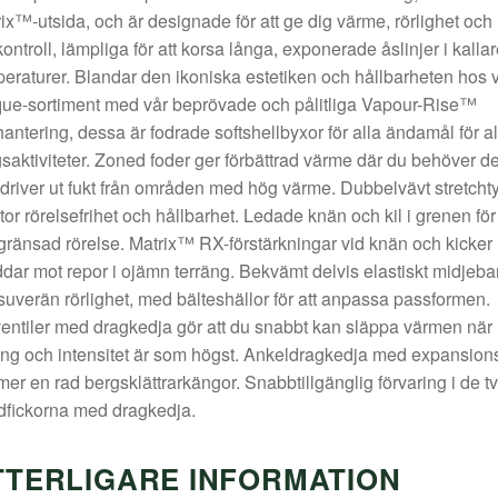
ix™-utsida, och är designade för att ge dig värme, rörlighet och
kontroll, lämpliga för att korsa långa, exponerade åslinjer i kallar
eraturer. Blandar den ikoniska estetiken och hållbarheten hos v
ue-sortiment med vår beprövade och pålitliga Vapour-Rise™
hantering, dessa är fodrade softshellbyxor för alla ändamål för al
saktiviteter. Zoned foder ger förbättrad värme där du behöver de
driver ut fukt från områden med hög värme. Dubbelvävt stretcht
stor rörelsefrihet och hållbarhet. Ledade knän och kil i grenen för
ränsad rörelse. Matrix™ RX-förstärkningar vid knän och kicker
dar mot repor i ojämn terräng. Bekvämt delvis elastiskt midjeb
suverän rörlighet, med bälteshällor för att anpassa passformen.
entiler med dragkedja gör att du snabbt kan släppa värmen när
ing och intensitet är som högst. Ankeldragkedja med expansions
er en rad bergsklättrarkängor. Snabbtillgänglig förvaring i de t
dfickorna med dragkedja.
TTERLIGARE INFORMATION