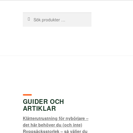
Sök
Sök
efter:
GUIDER OCH
ARTIKLAR
Klätterutrustning för nybörjare –
det här behöver du (och inte)
Ryggsäcksstorlek – så väljer du