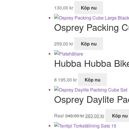
130,00
kr
Köp nu
Osprey Packing C
259,00
kr
Köp nu
Hubba Hubba Bike
8 195,00
kr
Köp nu
Osprey Daylite Pa
Det
Det
Rea!
349,00
kr
263,00
kr
Köp nu
ursprungliga
nuvarande
priset
priset