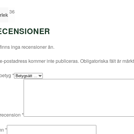
36
rlek
ECENSIONER
finns inga recensioner än.
e-postadress kommer inte publiceras.
Obligatoriska fält är märk
 betyg
*
 recension
*
mn
*