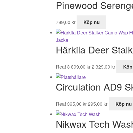
Pinewood Serenge
var:
är:
2
1
195,00 kr.
529,00 k
799,00
kr
Köp nu
Härkila Deer Sta
Det
Det
Rea!
3 899,00
kr
2 329,00
kr
Köp
ursprungliga
nuvaran
priset
priset
Circulation AD9 
var:
är:
3
2
899,00 kr.
329,00 k
Det
Det
Rea!
395,00
kr
295,00
kr
Köp nu
ursprungliga
nuvarande
priset
priset
Nikwax Tech Was
var:
är:
395,00 kr.
295,00 kr.