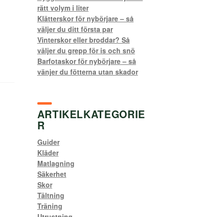
rätt volym i liter
Klätterskor för nybörjare – så
väljer du ditt första par
Vinterskor eller broddar? Så
väljer du grepp för is och snö
Barfotaskor för nybörjare – så
vänjer du fötterna utan skador
ARTIKELKATEGORIE
R
Guider
Kläder
Matlagning
Säkerhet
Skor
Tältning
Träning
Utrustning