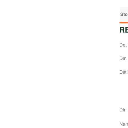
Sto
R
Det 
Din 
Ditt
Din
Na