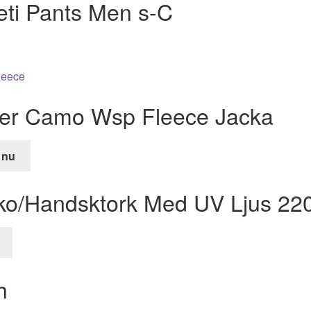
ti Pants Men s-C
r.
lker Camo Wsp Fleece Jacka
 nu
de
Sko/Handsktork Med UV Ljus 22
r.
h