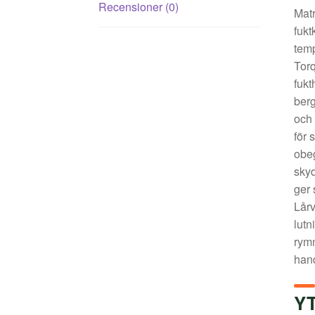
Recensioner (0)
Matr
fukt
temp
Torq
fukt
berg
och 
för 
obeg
skyd
ger 
Lårv
lutn
rymm
han
Y