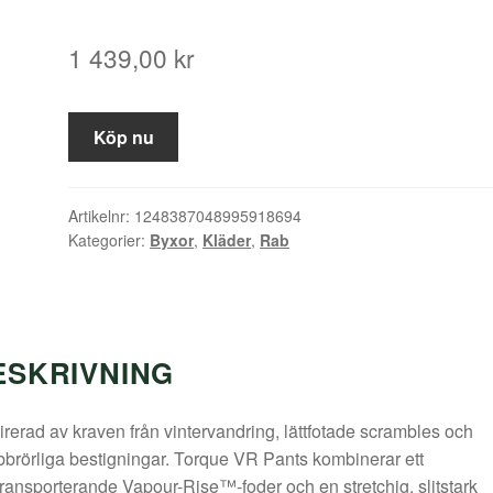
1 439,00
kr
Köp nu
Artikelnr:
1248387048995918694
Kategorier:
Byxor
,
Kläder
,
Rab
ESKRIVNING
irerad av kraven från vintervandring, lättfotade scrambles och
brörliga bestigningar. Torque VR Pants kombinerar ett
transporterande Vapour-Rise™-foder och en stretchig, slitstark