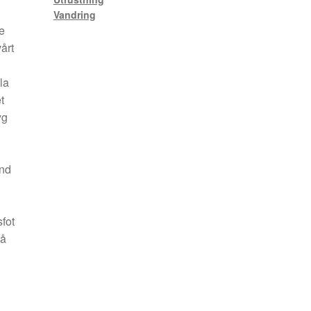
Vandring
e
årt
la
t
yg
and
fot
vå