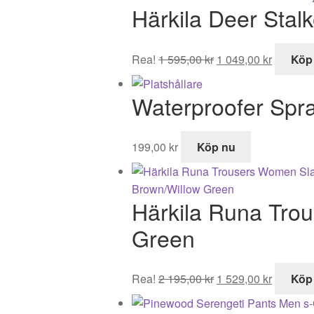
Härkila Deer Stal
var:
är:
5
3
495,00 kr.
349,00 k
Det
Det
Rea!
1 595,00
kr
1 049,00
kr
Köp
ursprungliga
nuvaran
priset
priset
Waterproofer Spr
var:
är:
1
1
595,00 kr.
049,00 k
199,00
kr
Köp nu
Härkila Runa Tro
Green
Det
Det
Rea!
2 195,00
kr
1 529,00
kr
Köp
ursprungliga
nuvaran
priset
priset