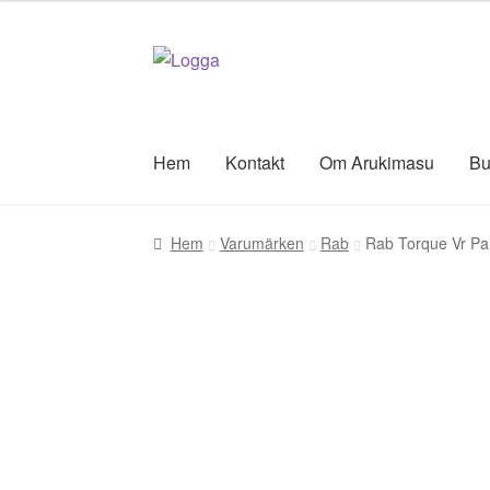
Hoppa
Hoppa
till
till
navigering
innehåll
Hem
Kontakt
Om Arukimasu
Bu
Hem
Varumärken
Rab
Rab Torque Vr Pan