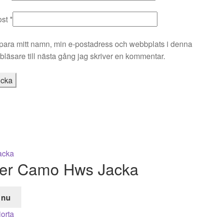
ost
*
para mitt namn, min e-postadress och webbplats i denna
läsare till nästa gång jag skriver en kommentar.
lker Camo Hws Jacka
 nu
de