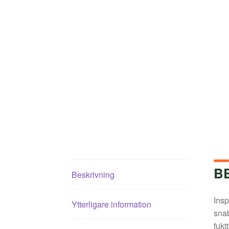
B
Beskrivning
Insp
Ytterligare information
snab
fukt