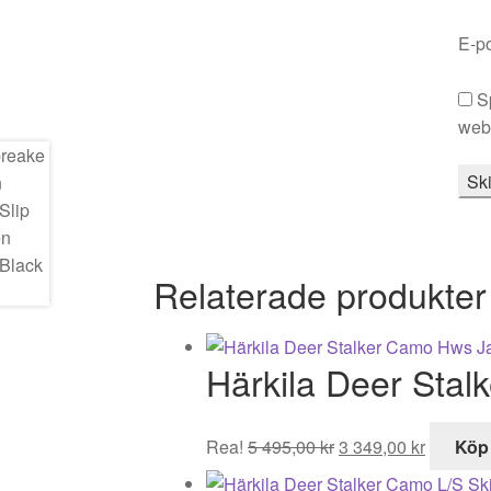
E-p
S
webb
Relaterade produkter
Härkila Deer Sta
Det
Det
Rea!
5 495,00
kr
3 349,00
kr
Köp
ursprungliga
nuvaran
priset
priset