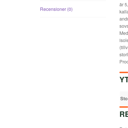
är 5
Recensioner (0)
kall
andr
sovs
Meda
isol
(til
stor
Prod
Y
Sto
R