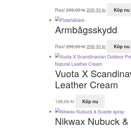
Det
Det
Rea!
299,00
kr
209,30
kr
Köp nu
ursprungliga
nuvarande
priset
priset
Armbågsskydd
var:
är:
299,00 kr.
209,30 kr.
Det
Det
Rea!
299,00
kr
209,30
kr
Köp nu
ursprungliga
nuvarande
priset
priset
var:
är:
Vuota X Scandina
299,00 kr.
209,30 kr.
Leather Cream
108,00
kr
Köp nu
Nikwax Nubuck &