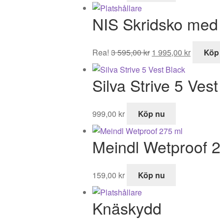
NIS Skridsko med 
Det
Det
Rea!
3 595,00
kr
1 995,00
kr
Köp
ursprungliga
nuvaran
priset
priset
Silva Strive 5 Ves
var:
är:
3
1
595,00 kr.
995,00 k
999,00
kr
Köp nu
Meindl Wetproof 
159,00
kr
Köp nu
Knäskydd