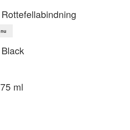
Rottefellabindning
 nu
de
t Black
r.
275 ml