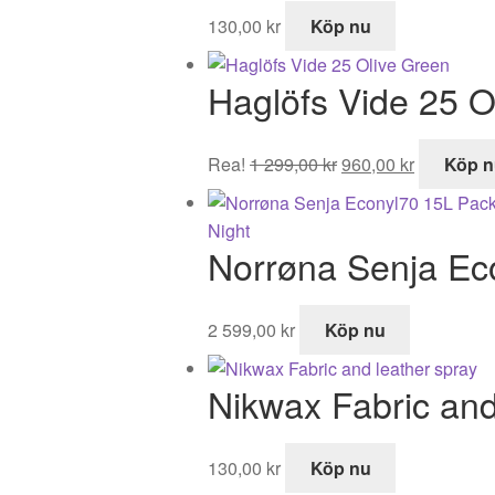
130,00
kr
Köp nu
Haglöfs Vide 25 O
Det
Det
Rea!
1 299,00
kr
960,00
kr
Köp n
ursprungliga
nuvarand
priset
priset
var:
är:
Norrøna Senja Eco
1
960,00 kr.
299,00 kr.
2 599,00
kr
Köp nu
Nikwax Fabric and
130,00
kr
Köp nu