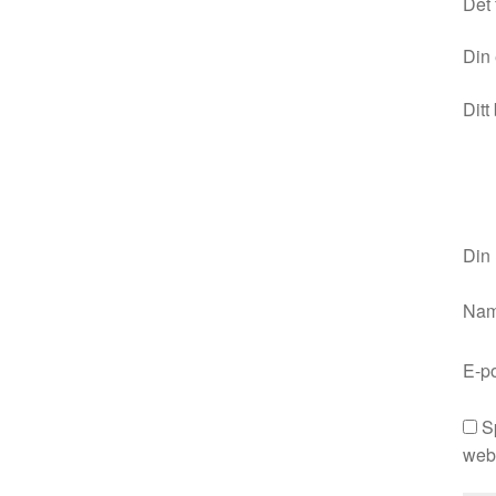
Det 
Din 
Ditt
Din
Na
E-p
S
webb