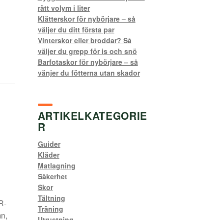
rätt volym i liter
Klätterskor för nybörjare – så
väljer du ditt första par
Vinterskor eller broddar? Så
väljer du grepp för is och snö
Barfotaskor för nybörjare – så
vänjer du fötterna utan skador
ARTIKELKATEGORIE
R
Guider
Kläder
Matlagning
Säkerhet
Skor
Tältning
R-
Träning
mn,
Utrustning