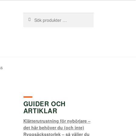
Sök
Sök
efter:
ss
GUIDER OCH
ARTIKLAR
Klätterutrustning för nybörjare –
det här behöver du (och inte)
Ryggsäcksstorlek – så väljer du