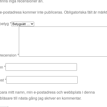
finns inga recensioner än.
e-postadress kommer inte publiceras.
Obligatoriska fält är märk
 betyg
*
 recension
*
mn
*
ost
*
para mitt namn, min e-postadress och webbplats i denna
läsare till nästa gång jag skriver en kommentar.