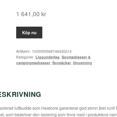
1 641,00
kr
Köp nu
Artikelnr:
1025550568746430214
Kategorier:
Liggunderlag
,
Sovmadrasser &
campingmadrasser
,
Sovsäckar
,
Utrustning
ESKRIVNING
solerad luftkudde som Heatcore garanterar god sömn året runt! 
et, som beskriver den isolering som finns med i produktens na