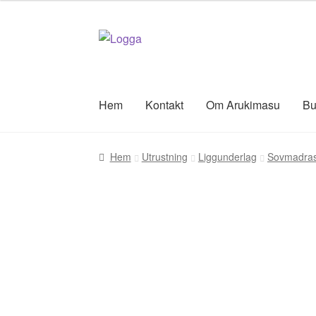
Hoppa
Hoppa
till
till
navigering
innehåll
Hem
Kontakt
Om Arukimasu
Bu
Hem
Utrustning
Liggunderlag
Sovmadras