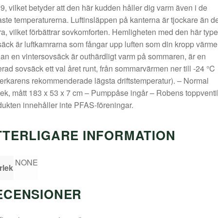
,9, vilket betyder att den här kudden håller dig varm även i de
aste temperaturerna. Luftinsläppen på kanterna är tjockare än d
a, vilket förbättrar sovkomforten. Hemligheten med den här typ
äck är luftkamrarna som fångar upp luften som din kropp värmer
n en vintersovsäck är outhärdligt varm på sommaren, är en
erad sovsäck ett val året runt, från sommarvärmen ner till -24 °C
lverkarens rekommenderade lägsta driftstemperatur). – Normal
lek, mått 183 x 53 x 7 cm – Pumppåse ingår – Robens toppventi
ukten innehåller inte PFAS-föreningar.
TTERLIGARE INFORMATION
NONE
rlek
ECENSIONER