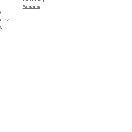
Vandring
e
en av
.
l