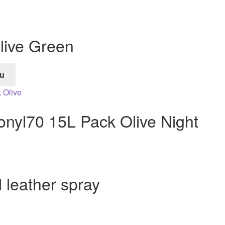
live Green
u
e
nyl70 15L Pack Olive Night
 leather spray