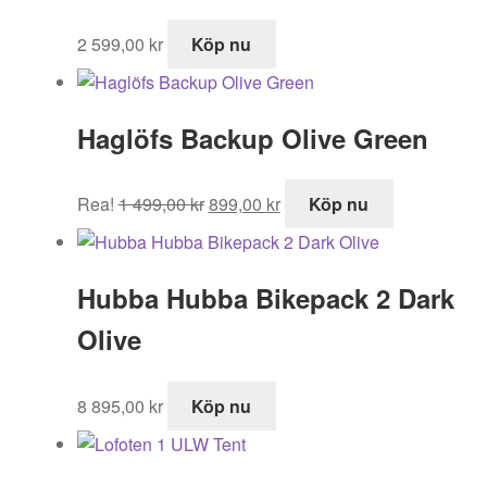
2 599,00
kr
Köp nu
Haglöfs Backup Olive Green
Det
Det
Rea!
1 499,00
kr
899,00
kr
Köp nu
ursprungliga
nuvarande
priset
priset
var:
är:
Hubba Hubba Bikepack 2 Dark
1
899,00 kr.
499,00 kr.
Olive
8 895,00
kr
Köp nu