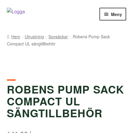
Hoppa
Hoppa
Meny
till
till
navigering
innehåll
Hem
Hem
Utrustning
Sovsäckar
Robens Pump Sack
Compact UL sängtillbehör
Kontakt
Om Arukimasu
Butik
ROBENS PUMP SACK
Varumärken
COMPACT UL
Väljare
SÄNGTILLBEHÖR