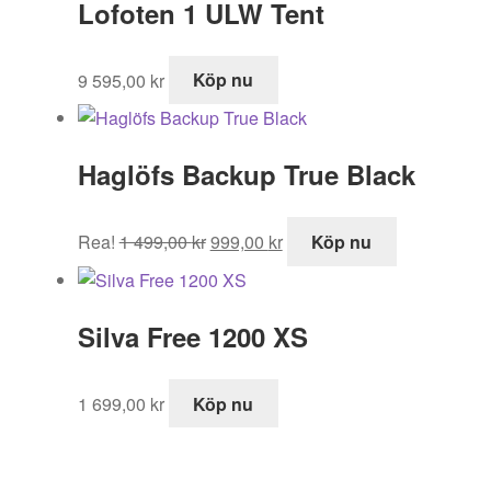
Lofoten 1 ULW Tent
9 595,00
kr
Köp nu
Haglöfs Backup True Black
Det
Det
Rea!
1 499,00
kr
999,00
kr
Köp nu
ursprungliga
nuvarande
priset
priset
var:
är:
Silva Free 1200 XS
1
999,00 kr.
499,00 kr.
1 699,00
kr
Köp nu