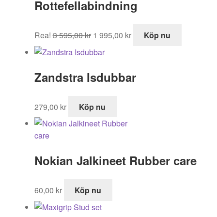
Rottefellabindning
Det
Det
Rea!
3 595,00
kr
1 995,00
kr
Köp nu
ursprungliga
nuvarande
priset
priset
var:
är:
Zandstra Isdubbar
3
1
595,00 kr.
995,00 kr.
279,00
kr
Köp nu
Nokian Jalkineet Rubber care
60,00
kr
Köp nu