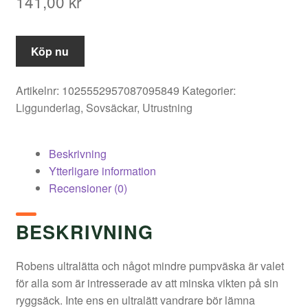
141,00
kr
Köp nu
Artikelnr:
1025552957087095849
Kategorier:
Liggunderlag
,
Sovsäckar
,
Utrustning
Beskrivning
Ytterligare information
Recensioner (0)
BESKRIVNING
Robens ultralätta och något mindre pumpväska är valet
för alla som är intresserade av att minska vikten på sin
ryggsäck. Inte ens en ultralätt vandrare bör lämna