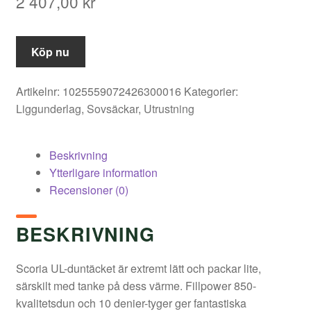
2 407,00
kr
Köp nu
Artikelnr:
1025559072426300016
Kategorier:
Liggunderlag
,
Sovsäckar
,
Utrustning
Beskrivning
Ytterligare information
Recensioner (0)
BESKRIVNING
Scoria UL-duntäcket är extremt lätt och packar lite,
särskilt med tanke på dess värme. Fillpower 850-
kvalitetsdun och 10 denier-tyger ger fantastiska