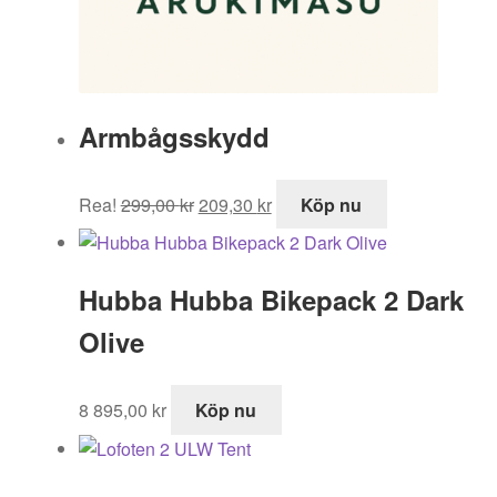
Armbågsskydd
Det
Det
Rea!
299,00
kr
209,30
kr
Köp nu
ursprungliga
nuvarande
priset
priset
var:
är:
Hubba Hubba Bikepack 2 Dark
299,00 kr.
209,30 kr.
Olive
8 895,00
kr
Köp nu