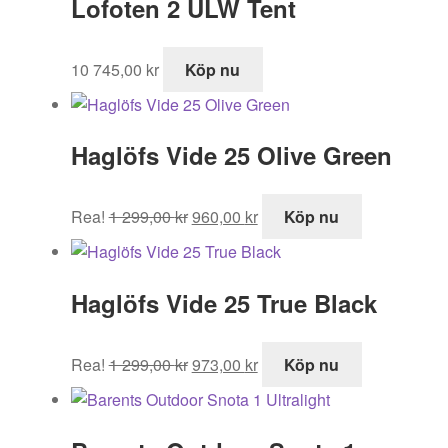
Lofoten 2 ULW Tent
10 745,00
kr
Köp nu
Haglöfs Vide 25 Olive Green
Det
Det
Rea!
1 299,00
kr
960,00
kr
Köp nu
ursprungliga
nuvarande
priset
priset
var:
är:
Haglöfs Vide 25 True Black
1
960,00 kr.
299,00 kr.
Det
Det
Rea!
1 299,00
kr
973,00
kr
Köp nu
ursprungliga
nuvarande
priset
priset
var:
är: