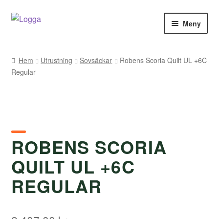
Hoppa
Hoppa
Meny
till
till
navigering
innehåll
Hem
Hem
Utrustning
Sovsäckar
Robens Scoria Quilt UL +6C
Regular
Kontakt
Om Arukimasu
Butik
ROBENS SCORIA
Varumärken
QUILT UL +6C
Väljare
REGULAR