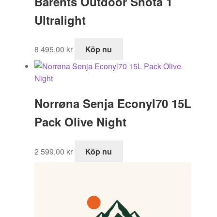
Barents Outdoor Snota 1
1
973,00 kr.
299,00 kr.
Ultralight
8 495,00
kr
Köp nu
Norrøna Senja Econyl70 15L
Pack Olive Night
2 599,00
kr
Köp nu