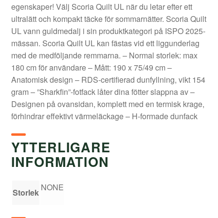
egenskaper! Välj Scoria Quilt UL när du letar efter ett
ultralätt och kompakt täcke för sommarnätter. Scoria Quilt
UL vann guldmedalj i sin produktkategori på ISPO 2025-
mässan. Scoria Quilt UL kan fästas vid ett liggunderlag
med de medföljande remmarna. – Normal storlek: max
180 cm för användare – Mått: 190 x 75/49 cm –
Anatomisk design – RDS-certifierad dunfyllning, vikt 154
gram – ”Sharkfin”-fotfack låter dina fötter slappna av –
Designen på ovansidan, komplett med en termisk krage,
förhindrar effektivt värmeläckage – H-formade dunfack
YTTERLIGARE
INFORMATION
NONE
Storlek