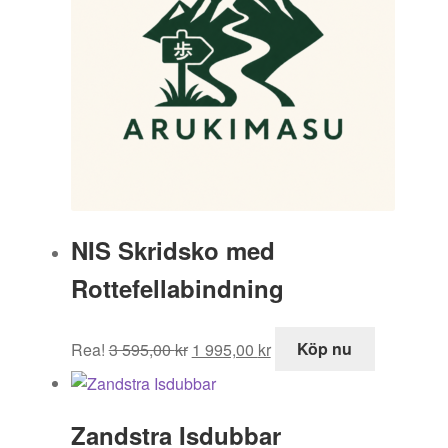
NIS Skridsko med
Rottefellabindning
Det
Det
Rea!
3 595,00
kr
1 995,00
kr
Köp nu
ursprungliga
nuvarande
priset
priset
var:
är:
Zandstra Isdubbar
3
1