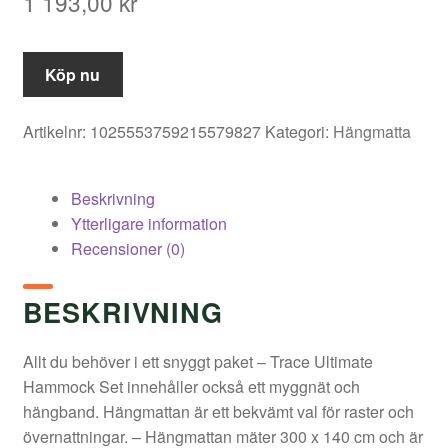
1 193,00
kr
Köp nu
Artikelnr:
1025553759215579827
Kategori:
Hängmatta
Beskrivning
Ytterligare information
Recensioner (0)
BESKRIVNING
Allt du behöver i ett snyggt paket – Trace Ultimate
Hammock Set innehåller också ett myggnät och
hängband. Hängmattan är ett bekvämt val för raster och
övernattningar. – Hängmattan mäter 300 x 140 cm och är