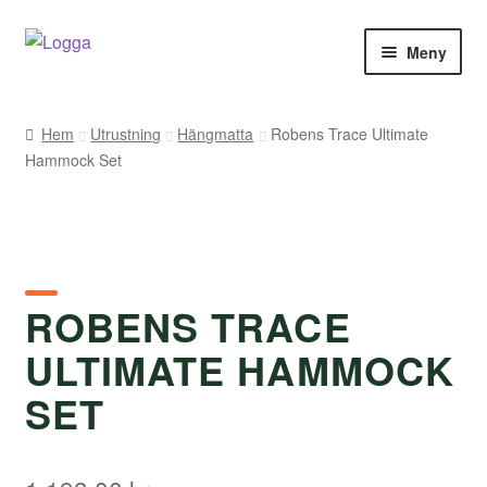
Hoppa
Hoppa
Meny
till
till
navigering
innehåll
Hem
Hem
Utrustning
Hängmatta
Robens Trace Ultimate
Hammock Set
Kontakt
Om Arukimasu
Butik
ROBENS TRACE
Varumärken
ULTIMATE HAMMOCK
Väljare
SET