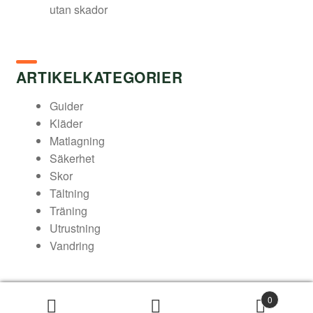
utan skador
ARTIKELKATEGORIER
Guider
Kläder
Matlagning
Säkerhet
Skor
Tältning
Träning
Utrustning
Vandring
0
© Arukimasu – Din friluftsbutik 2026