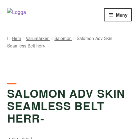
Hoppa
Hoppa
Meny
till
till
navigering
innehåll
Hem
Hem
Varumärken
Salomon
Salomon Adv Skin
Seamless Belt herr-
Kontakt
Om Arukimasu
Butik
SALOMON ADV SKIN
Varumärken
SEAMLESS BELT
Väljare
HERR-