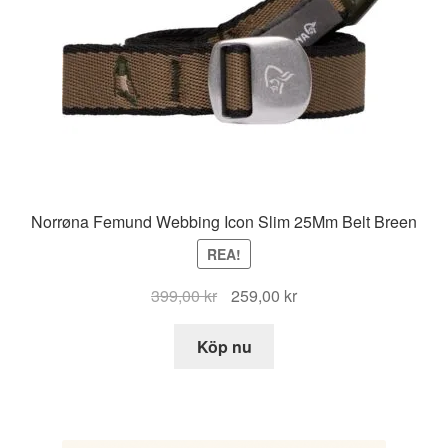
Norrøna Femund Webbing Icon Slim 25Mm Belt Breen
REA!
Det
Det
399,00
kr
259,00
kr
ursprungliga
nuvarande
priset
priset
Köp nu
var:
är:
399,00 kr.
259,00 kr.