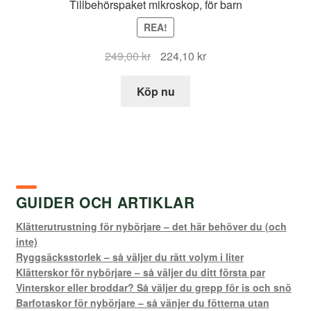
Tillbehörspaket mikroskop, för barn
REA!
Det
Det
249,00
kr
224,10
kr
ursprungliga
nuvarande
priset
priset
Köp nu
var:
är:
249,00 kr.
224,10 kr.
GUIDER OCH ARTIKLAR
Klätterutrustning för nybörjare – det här behöver du (och
inte)
Ryggsäcksstorlek – så väljer du rätt volym i liter
Klätterskor för nybörjare – så väljer du ditt första par
Vinterskor eller broddar? Så väljer du grepp för is och snö
Barfotaskor för nybörjare – så vänjer du fötterna utan