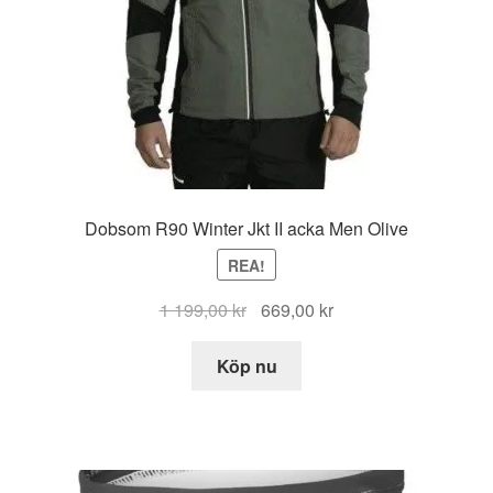
Dobsom R90 Winter Jkt II acka Men Olive
REA!
Det
Det
1 199,00
kr
669,00
kr
ursprungliga
nuvarande
priset
priset
Köp nu
var:
är:
1
669,00 kr.
199,00 kr.