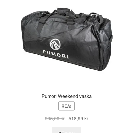
Pumori Weekend väska
REA!
Det
Det
995,00
kr
518,99
kr
ursprungliga
nuvarande
priset
priset