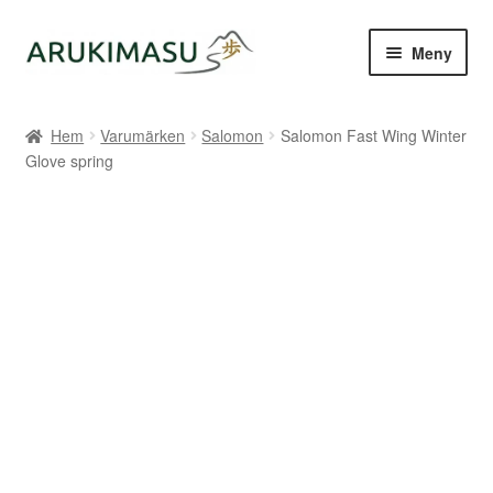
Hoppa
Hoppa
Meny
till
till
navigering
innehåll
Hem
Hem
Varumärken
Salomon
Salomon Fast Wing Winter
Glove spring
Kontakt
Om Arukimasu
Butik
Varumärken
Väljare