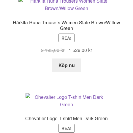
Härkila Runa Trousers Women Slate Brown/Willow
Green
REA!
Det
Det
2 195,00
kr
1 529,00
kr
ursprungliga
nuvarande
priset
priset
Köp nu
var:
är:
2
1
195,00 kr.
529,00 kr.
Chevalier Logo T-shirt Men Dark Green
REA!