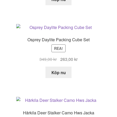
Osprey Daylite Packing Cube Set
REA!
Det
Det
349,00
kr
263,00
kr
ursprungliga
nuvarande
priset
priset
Köp nu
var:
är:
349,00 kr.
263,00 kr.
Härkila Deer Stalker Camo Hws Jacka