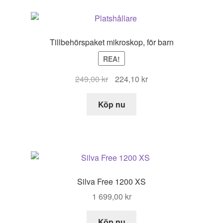
Tillbehörspaket mikroskop, för barn
REA!
Det
Det
249,00
kr
224,10
kr
ursprungliga
nuvarande
priset
priset
Köp nu
var:
är:
249,00 kr.
224,10 kr.
Silva Free 1200 XS
1 699,00
kr
Köp nu