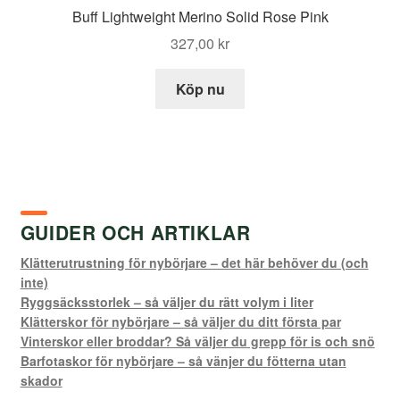
Buff Lightweight Merino Solid Rose Pink
327,00
kr
Köp nu
GUIDER OCH ARTIKLAR
Klätterutrustning för nybörjare – det här behöver du (och
inte)
Ryggsäcksstorlek – så väljer du rätt volym i liter
Klätterskor för nybörjare – så väljer du ditt första par
Vinterskor eller broddar? Så väljer du grepp för is och snö
Barfotaskor för nybörjare – så vänjer du fötterna utan
skador