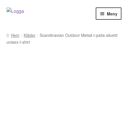
Hoppa
Hoppa
Meny
till
till
navigering
innehåll
Hem
Hem
Kläder
Scandinavian Outdoor Metsä t-paita siluetti
unisex-t-shirt
Kontakt
Om Arukimasu
Butik
Varumärken
Väljare