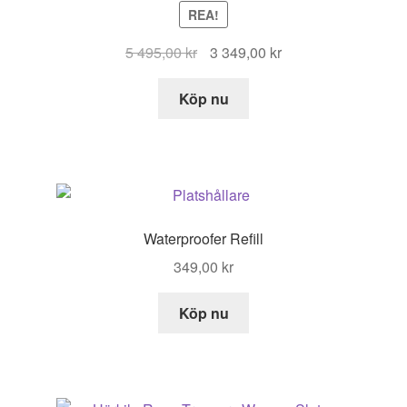
REA!
Det
Det
5 495,00
kr
3 349,00
kr
ursprungliga
nuvarande
priset
priset
Köp nu
var:
är:
5
3
495,00 kr.
349,00 kr.
Waterproofer Refill
349,00
kr
Köp nu