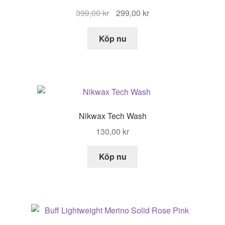
Det
Det
399,00
kr
299,00
kr
ursprungliga
nuvarande
priset
priset
Köp nu
var:
är:
399,00 kr.
299,00 kr.
Nikwax Tech Wash
130,00
kr
Köp nu