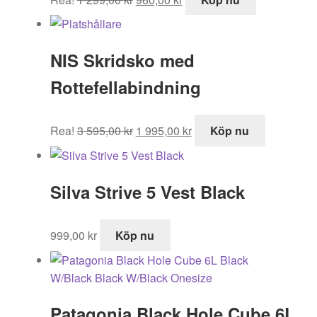
ursprungliga
nuvarande
priset
priset
var:
är:
NIS Skridsko med
1
960,00 kr.
299,00 kr.
Rottefellabindning
Det
Det
Rea!
3 595,00
kr
1 995,00
kr
Köp nu
ursprungliga
nuvarande
priset
priset
var:
är:
Silva Strive 5 Vest Black
3
1
595,00 kr.
995,00 kr.
999,00
kr
Köp nu
Patagonia Black Hole Cube 6L