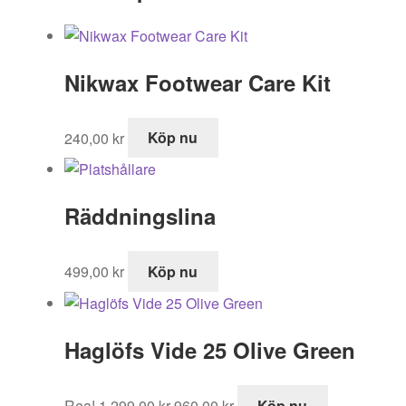
Nikwax Footwear Care Kit
240,00
kr
Köp nu
Räddningslina
499,00
kr
Köp nu
Haglöfs Vide 25 Olive Green
Det
Det
Rea!
1 299,00
kr
960,00
kr
Köp nu