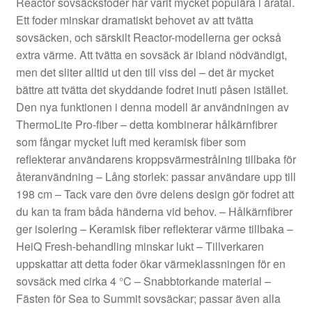
Reactor sovsäcksfoder har varit mycket populära i åratal.
Ett foder minskar dramatiskt behovet av att tvätta
sovsäcken, och särskilt Reactor-modellerna ger också
extra värme. Att tvätta en sovsäck är ibland nödvändigt,
men det sliter alltid ut den till viss del – det är mycket
bättre att tvätta det skyddande fodret inuti påsen istället.
Den nya funktionen i denna modell är användningen av
ThermoLite Pro-fiber – detta kombinerar hålkärnfibrer
som fångar mycket luft med keramisk fiber som
reflekterar användarens kroppsvärmestrålning tillbaka för
återanvändning – Lång storlek: passar användare upp till
198 cm – Tack vare den övre delens design gör fodret att
du kan ta fram båda händerna vid behov. – Hålkärnfibrer
ger isolering – Keramisk fiber reflekterar värme tillbaka –
HeiQ Fresh-behandling minskar lukt – Tillverkaren
uppskattar att detta foder ökar värmeklassningen för en
sovsäck med cirka 4 °C – Snabbtorkande material –
Fästen för Sea to Summit sovsäckar; passar även alla