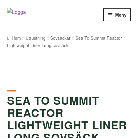
Hoppa
Hoppa
Meny
till
till
navigering
innehåll
Hem
Hem
Utrustning
Sovsäckar
Sea To Summit Reactor
Lightweight Liner Long sovsäck
Kontakt
Om Arukimasu
Butik
Varumärken
SEA TO SUMMIT
REACTOR
Väljare
LIGHTWEIGHT LINER
LONG SOVSÄCK