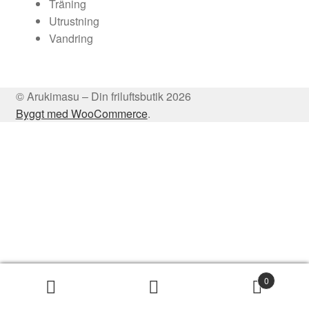
Träning
Utrustning
Vandring
© Arukimasu – Din friluftsbutik 2026
Byggt med WooCommerce
.
0
Sök
Sök