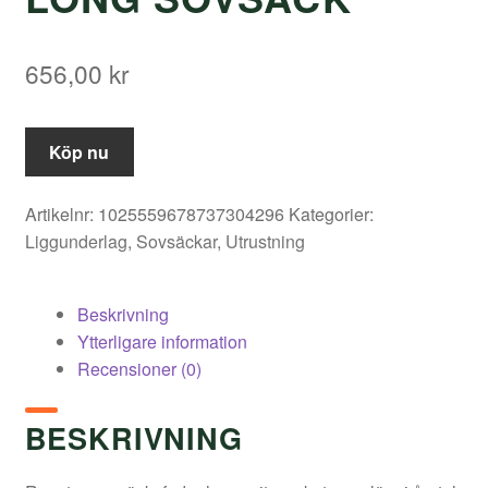
656,00
kr
Köp nu
Artikelnr:
1025559678737304296
Kategorier:
Liggunderlag
,
Sovsäckar
,
Utrustning
Beskrivning
Ytterligare information
Recensioner (0)
BESKRIVNING