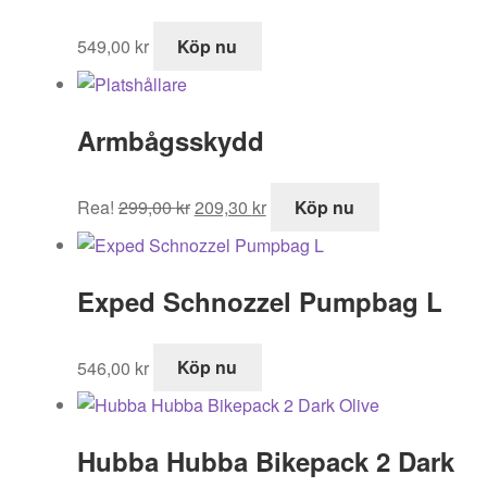
549,00
kr
Köp nu
Armbågsskydd
Det
Det
Rea!
299,00
kr
209,30
kr
Köp nu
ursprungliga
nuvarande
priset
priset
var:
är:
Exped Schnozzel Pumpbag L
299,00 kr.
209,30 kr.
546,00
kr
Köp nu
Hubba Hubba Bikepack 2 Dark