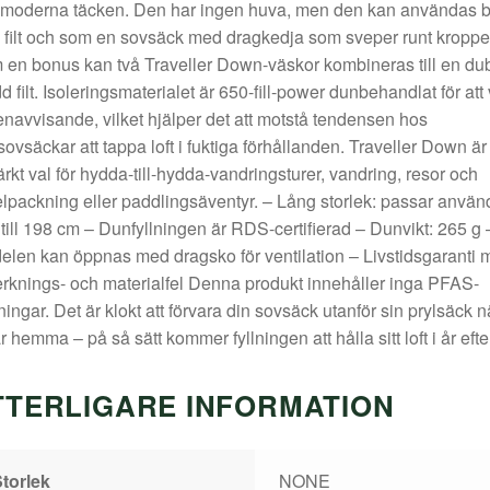
 moderna täcken. Den har ingen huva, men den kan användas 
filt och som en sovsäck med dragkedja som sveper runt kroppe
en bonus kan två Traveller Down-väskor kombineras till en du
d filt. Isoleringsmaterialet är 650-fill-power dunbehandlat för att
enavvisande, vilket hjälper det att motstå tendensen hos
ovsäckar att tappa loft i fuktiga förhållanden. Traveller Down är 
rkt val för hydda-till-hydda-vandringsturer, vandring, resor och
lpackning eller paddlingsäventyr. – Lång storlek: passar använ
till 198 cm – Dunfyllningen är RDS-certifierad – Dunvikt: 265 g 
elen kan öppnas med dragsko för ventilation – Livstidsgaranti 
verknings- och materialfel Denna produkt innehåller inga PFAS-
ningar. Det är klokt att förvara din sovsäck utanför sin prylsäck n
r hemma – på så sätt kommer fyllningen att hålla sitt loft i år efter
TTERLIGARE INFORMATION
torlek
NONE