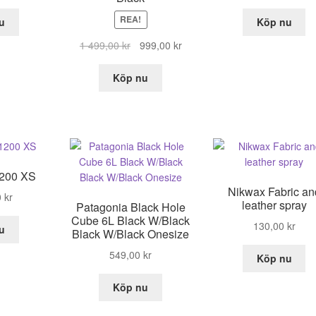
REA!
u
Köp nu
Det
Det
1 499,00
kr
999,00
kr
ursprungliga
nuvarande
priset
priset
Köp nu
var:
är:
1
999,00 kr.
499,00 kr.
1200 XS
Nikwax Fabric an
0
kr
leather spray
Patagonia Black Hole
Cube 6L Black W/Black
130,00
kr
u
Black W/Black Onesize
549,00
kr
Köp nu
Köp nu