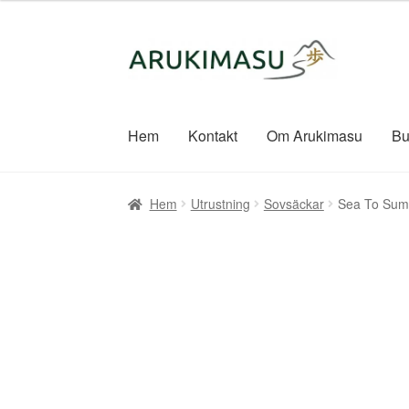
Hoppa
Hoppa
till
till
navigering
innehåll
Hem
Kontakt
Om Arukimasu
Bu
Hem
Utrustning
Sovsäckar
Sea To Summ