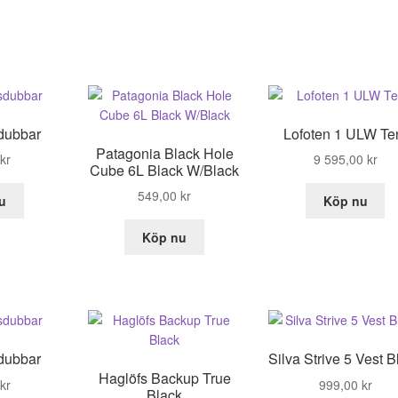
sdubbar
Lofoten 1 ULW Te
Patagonia Black Hole
kr
9 595,00
kr
Cube 6L Black W/Black
549,00
kr
u
Köp nu
Köp nu
sdubbar
Silva Strive 5 Vest B
Haglöfs Backup True
kr
999,00
kr
Black