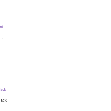
nt
lack