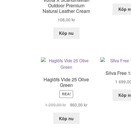
Outdoor Premium
Köp n
Natural Leather Cream
108,00
kr
Köp nu
Silva Free 
Haglöfs Vide 25 Olive
1 699,0
Green
REA!
Köp n
Det
Det
1 299,00
kr
960,00
kr
ursprungliga
nuvarande
priset
priset
Köp nu
var:
är:
1
960,00 kr.