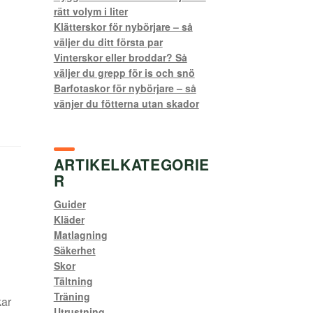
rätt volym i liter
Klätterskor för nybörjare – så
väljer du ditt första par
Vinterskor eller broddar? Så
väljer du grepp för is och snö
Barfotaskor för nybörjare – så
vänjer du fötterna utan skador
ARTIKELKATEGORIE
R
Guider
Kläder
Matlagning
Säkerhet
Skor
Tältning
Träning
kar
Utrustning