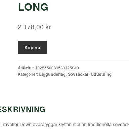
LONG
2 178,00
kr
Köp nu
Artikelnr:
1025550089569125640
Kategorier:
Liggunderlag
,
Sovsäckar
,
Utrustning
ESKRIVNING
Traveller Down överbryggar klyftan mellan traditionella sovsäc