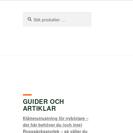
Sök
Sök
efter:
GUIDER OCH
ARTIKLAR
Klätterutrustning för nybörjare –
det här behöver du (och inte)
Ryggsäcksstorlek – så väljer du