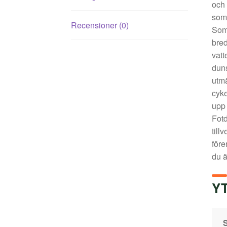
och
som 
Recensioner (0)
Som 
bred
vatt
duns
utmä
cyke
upp 
Fotd
till
före
du ä
Y
S