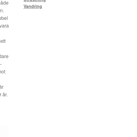
både
Vandring
n.
bbel
 vara
ett
dare
–
mot
är
 år.