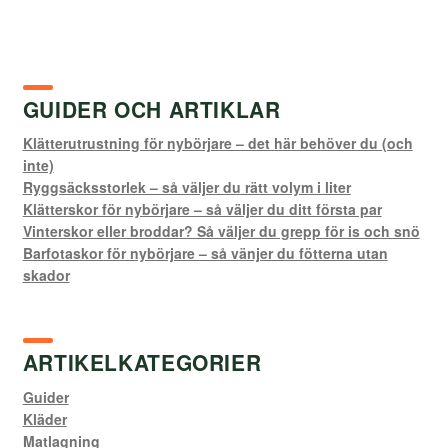
GUIDER OCH ARTIKLAR
Klätterutrustning för nybörjare – det här behöver du (och
inte)
Ryggsäcksstorlek – så väljer du rätt volym i liter
Klätterskor för nybörjare – så väljer du ditt första par
Vinterskor eller broddar? Så väljer du grepp för is och snö
Barfotaskor för nybörjare – så vänjer du fötterna utan
skador
ARTIKELKATEGORIER
Guider
Kläder
Matlagning