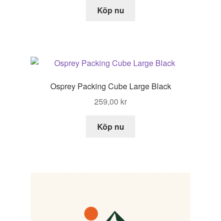
priset
priset
Köp nu
var:
är:
399,00 kr.
279,00 kr.
Osprey Packing Cube Large Black
259,00
kr
Köp nu