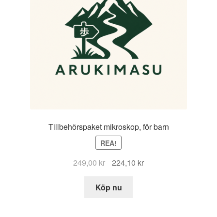
Tillbehörspaket mikroskop, för barn
REA!
Det
Det
249,00
kr
224,10
kr
ursprungliga
nuvarande
priset
priset
Köp nu
var:
är:
249,00 kr.
224,10 kr.