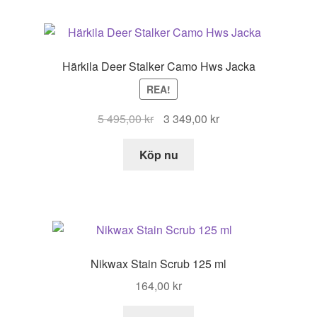
Härkila Deer Stalker Camo Hws Jacka
REA!
Det
Det
5 495,00
kr
3 349,00
kr
ursprungliga
nuvarande
priset
priset
Köp nu
var:
är:
5
3
495,00 kr.
349,00 kr.
Nikwax Stain Scrub 125 ml
164,00
kr