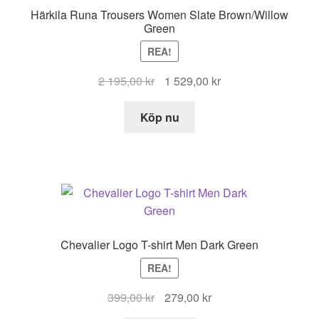
Härkila Runa Trousers Women Slate Brown/Willow
Green
REA!
Det
Det
2 195,00
kr
1 529,00
kr
ursprungliga
nuvarande
priset
priset
Köp nu
var:
är:
2
1
195,00 kr.
529,00 kr.
Chevalier Logo T-shirt Men Dark Green
REA!
Det
Det
399,00
kr
279,00
kr
ursprungliga
nuvarande