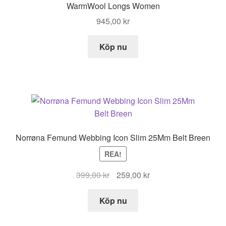
WarmWool Longs Women
945,00
kr
Köp nu
Norrøna Femund Webbing Icon Slim 25Mm Belt Breen
REA!
Det
Det
399,00
kr
259,00
kr
ursprungliga
nuvarande
priset
priset
Köp nu
var:
är:
399,00 kr.
259,00 kr.