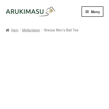
Hoppa
Hoppa
Meny
till
till
navigering
innehåll
Hem
Hem
Mellanlager
Sherpa Men’s Bali Tee
Kontakt
Om Arukimasu
Butik
Varumärken
Väljare