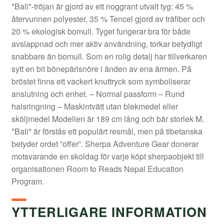
*Bali*-tröjan är gjord av ett noggrant utvalt tyg: 45 %
återvunnen polyester, 35 % Tencel gjord av träfiber och
20 % ekologisk bomull. Tyget fungerar bra för både
avslappnad och mer aktiv användning, torkar betydligt
snabbare än bomull. Som en rolig detalj har tillverkaren
sytt en bit bönepärlsnöre i änden av ena ärmen. På
bröstet finns ett vackert knuttryck som symboliserar
anslutning och enhet. – Normal passform – Rund
halsringning – Maskintvätt utan blekmedel eller
sköljmedel Modellen är 189 cm lång och bär storlek M.
*Bali* är förstås ett populärt resmål, men på tibetanska
betyder ordet ”offer”. Sherpa Adventure Gear donerar
motsvarande en skoldag för varje köpt sherpaobjekt till
organisationen Room to Reads Nepal Education
Program.
YTTERLIGARE INFORMATION