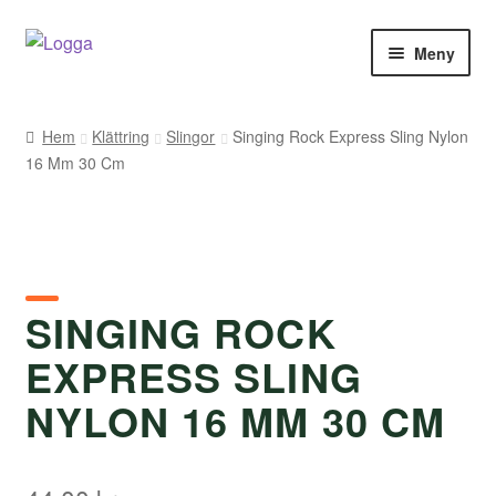
Hoppa
Hoppa
Meny
till
till
navigering
innehåll
Hem
Hem
Klättring
Slingor
Singing Rock Express Sling Nylon
16 Mm 30 Cm
Kontakt
Om Arukimasu
Butik
SINGING ROCK
Varumärken
EXPRESS SLING
Väljare
NYLON 16 MM 30 CM