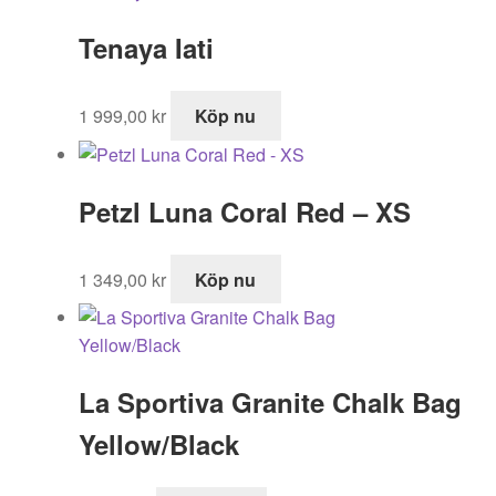
var:
är:
Tenaya Iati
1
860,00 kr.
269,00 kr.
1 999,00
kr
Köp nu
Petzl Luna Coral Red – XS
1 349,00
kr
Köp nu
La Sportiva Granite Chalk Bag
Yellow/Black