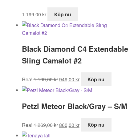
1 199,00
kr
Köp nu
Black Diamond C4 Extendable
Sling Camalot #2
Det
Det
Rea!
1 199,00
kr
949,00
kr
Köp nu
ursprungliga
nuvarande
priset
priset
var:
är:
Petzl Meteor Black/Gray – S/M
1
949,00 kr.
199,00 kr.
Det
Det
Rea!
1 269,00
kr
860,00
kr
Köp nu
ursprungliga
nuvarande
priset
priset