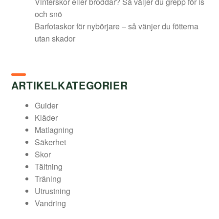
Vinterskor eller broddar? Så väljer du grepp för is
och snö
Barfotaskor för nybörjare – så vänjer du fötterna
utan skador
ARTIKELKATEGORIER
Guider
Kläder
Matlagning
Säkerhet
Skor
Tältning
Träning
Utrustning
Vandring