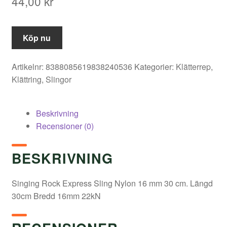
44,00
kr
Köp nu
Artikelnr:
8388085619838240536
Kategorier:
Klätterrep
,
Klättring
,
Slingor
Beskrivning
Recensioner (0)
BESKRIVNING
Singing Rock Express Sling Nylon 16 mm 30 cm. Längd
30cm Bredd 16mm 22kN