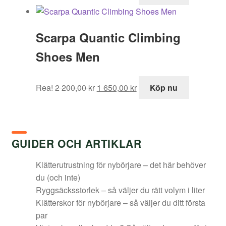
ursprungliga
nuvarande
priset
priset
var:
är:
Scarpa Quantic Climbing
1
1
899,00 kr.
169,00 kr.
Shoes Men
Det
Det
Rea!
2 200,00
kr
1 650,00
kr
Köp nu
ursprungliga
nuvarande
priset
priset
var:
är:
2
1
GUIDER OCH ARTIKLAR
200,00 kr.
650,00 kr.
Klätterutrustning för nybörjare – det här behöver
du (och inte)
Ryggsäcksstorlek – så väljer du rätt volym i liter
Klätterskor för nybörjare – så väljer du ditt första
par