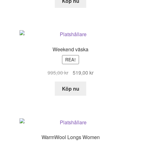
Köp nu
Weekend väska
REA!
Det
Det
995,00
kr
519,00
kr
ursprungliga
nuvarande
priset
priset
Köp nu
var:
är:
995,00 kr.
519,00 kr.
WarmWool Longs Women