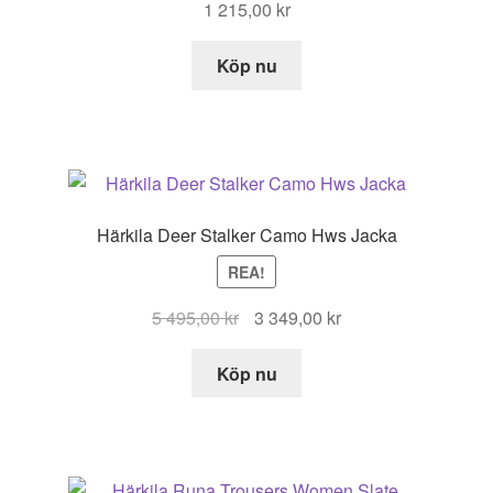
1 215,00
kr
Köp nu
Härkila Deer Stalker Camo Hws Jacka
REA!
Det
Det
5 495,00
kr
3 349,00
kr
ursprungliga
nuvarande
priset
priset
Köp nu
var:
är:
5
3
495,00 kr.
349,00 kr.