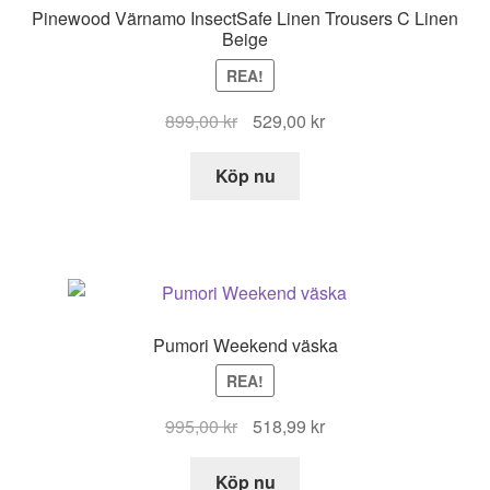
Pinewood Värnamo InsectSafe Linen Trousers C Linen
Beige
REA!
Det
Det
899,00
kr
529,00
kr
ursprungliga
nuvarande
priset
priset
Köp nu
var:
är:
899,00 kr.
529,00 kr.
Pumori Weekend väska
REA!
Det
Det
995,00
kr
518,99
kr
ursprungliga
nuvarande
priset
priset
Köp nu