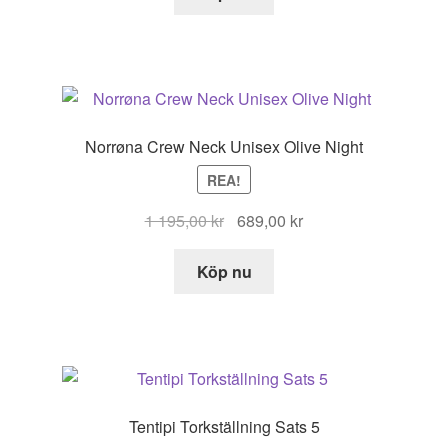
var:
är:
995,00 kr.
518,99 kr.
Norrøna Crew Neck Unisex Olive Night
REA!
Det
Det
1 195,00
kr
689,00
kr
ursprungliga
nuvarande
priset
priset
Köp nu
var:
är:
1
689,00 kr.
195,00 kr.
Tentipi Torkställning Sats 5