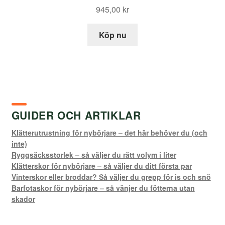
945,00
kr
Köp nu
GUIDER OCH ARTIKLAR
Klätterutrustning för nybörjare – det här behöver du (och
inte)
Ryggsäcksstorlek – så väljer du rätt volym i liter
Klätterskor för nybörjare – så väljer du ditt första par
Vinterskor eller broddar? Så väljer du grepp för is och snö
Barfotaskor för nybörjare – så vänjer du fötterna utan
skador