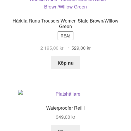
Härkila Runa Trousers Women Slate Brown/Willow
Green
REA!
Det
Det
2 195,00
kr
1 529,00
kr
ursprungliga
nuvarande
priset
priset
Köp nu
var:
är:
2
1
195,00 kr.
529,00 kr.
Waterproofer Refill
349,00
kr