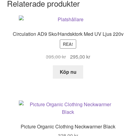
Relaterade produkter
Circulation AD9 Sko/Handsktork Med UV Ljus 220v
REA!
Det
Det
395,00
kr
295,00
kr
ursprungliga
nuvarande
priset
priset
Köp nu
var:
är:
395,00 kr.
295,00 kr.
Picture Organic Clothing Neckwarmer Black
328,00
kr