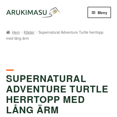
Hoppa
Hoppa
Meny
till
till
navigering
innehåll
Hem
Hem
Kläder
Supernatural Adventure Turtle herrtopp
med lång ärm
Kontakt
Om Arukimasu
Butik
SUPERNATURAL
Varumärken
ADVENTURE TURTLE
Väljare
HERRTOPP MED
LÅNG ÄRM