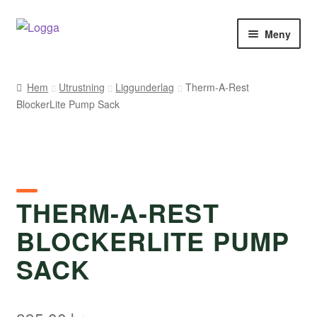
Hoppa
Hoppa
Meny
till
till
navigering
innehåll
Hem
Hem
Utrustning
Liggunderlag
Therm-A-Rest
BlockerLite Pump Sack
Kontakt
Om Arukimasu
Butik
THERM-A-REST
Varumärken
BLOCKERLITE PUMP
Väljare
SACK