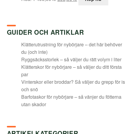
ursprungliga
nuvarande
priset
priset
var:
är:
1
899,00 kr.
GUIDER OCH ARTIKLAR
499,00 kr.
Klätterutrustning för nybörjare – det här behöver
du (och inte)
Ryggsäcksstorlek – så väljer du rätt volym i liter
Klätterskor för nybörjare – så väljer du ditt första
par
Vinterskor eller broddar? Så väljer du grepp för is
och snö
Barfotaskor för nybörjare – så vänjer du fötterna
utan skador
ARTIKELKATEGORIER