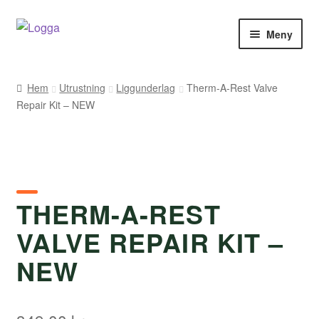
Hoppa
Hoppa
Meny
till
till
navigering
innehåll
Hem
Hem
Utrustning
Liggunderlag
Therm-A-Rest Valve
Repair Kit – NEW
Kontakt
Om Arukimasu
Butik
THERM-A-REST
Varumärken
VALVE REPAIR KIT –
Väljare
NEW