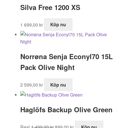
Silva Free 1200 XS
1 699,00
kr
Köp nu
Norrøna Senja Econyl70 15L
Pack Olive Night
2 599,00
kr
Köp nu
Haglöfs Backup Olive Green
Det
Det
Rea!
1 499,00
kr
899,00
kr
Köp nu