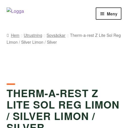
Hoppa
Hoppa
Meny
till
till
navigering
innehåll
Hem
Hem
Utrustning
Sovsäckar
Therm-a-rest Z Lite Sol Reg
Limon / Silver Limon / Silver
Kontakt
Om Arukimasu
Butik
Varumärken
THERM-A-REST Z
LITE SOL REG LIMON
Väljare
/ SILVER LIMON /
SILVER