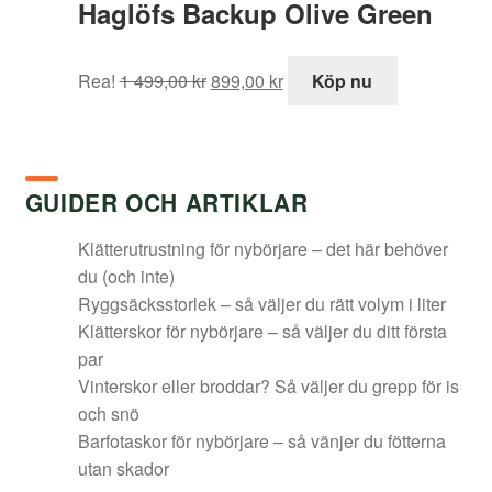
Haglöfs Backup Olive Green
Det
Det
Rea!
1 499,00
kr
899,00
kr
Köp nu
ursprungliga
nuvarande
priset
priset
var:
är:
1
899,00 kr.
GUIDER OCH ARTIKLAR
499,00 kr.
Klätterutrustning för nybörjare – det här behöver
du (och inte)
Ryggsäcksstorlek – så väljer du rätt volym i liter
Klätterskor för nybörjare – så väljer du ditt första
par
Vinterskor eller broddar? Så väljer du grepp för is
och snö
Barfotaskor för nybörjare – så vänjer du fötterna
utan skador