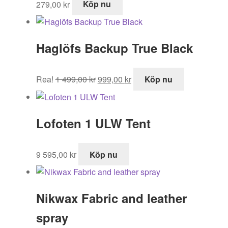
279,00
kr
Köp nu
Haglöfs Backup True Black
Det
Det
Rea!
1 499,00
kr
999,00
kr
Köp nu
ursprungliga
nuvarande
priset
priset
var:
är:
Lofoten 1 ULW Tent
1
999,00 kr.
499,00 kr.
9 595,00
kr
Köp nu
Nikwax Fabric and leather
spray