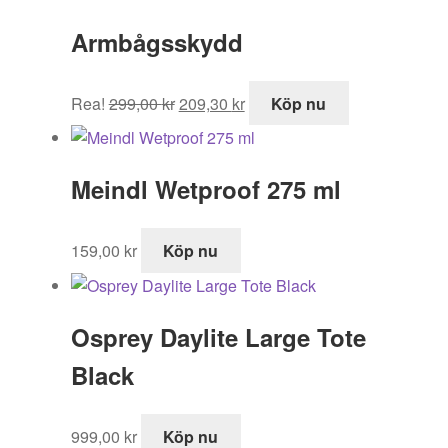
Armbågsskydd
Det
Det
Rea!
299,00
kr
209,30
kr
Köp nu
ursprungliga
nuvarande
priset
priset
var:
är:
Meindl Wetproof 275 ml
299,00 kr.
209,30 kr.
159,00
kr
Köp nu
Osprey Daylite Large Tote
Black
999,00
kr
Köp nu