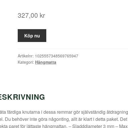
327,00
kr
Köp nu
Artikelnr:
1025557348569765947
Kategori:
Hängmatta
ESKRIVNING
äta färdiga knutarna i dessa remmar gör självständig åtdragnin
l. Du behöver inte göra någonting, allt är klart i detta paket. Det
ekta paret för lättaste hängmattan. – Sladddiameter 3 mm – Max