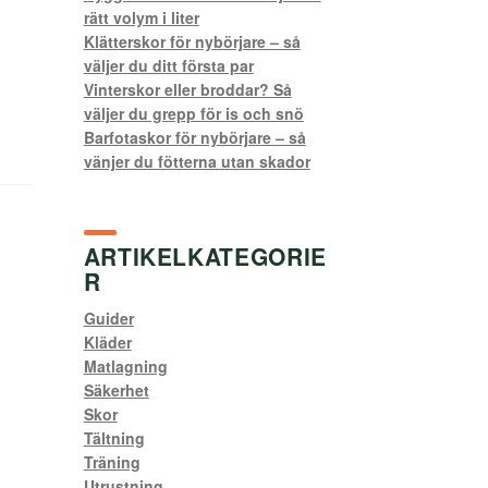
rätt volym i liter
Klätterskor för nybörjare – så
väljer du ditt första par
Vinterskor eller broddar? Så
väljer du grepp för is och snö
Barfotaskor för nybörjare – så
vänjer du fötterna utan skador
ARTIKELKATEGORIE
R
Guider
Kläder
Matlagning
Säkerhet
Skor
g
Tältning
Träning
Utrustning