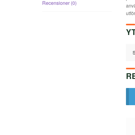
Recensioner (0)
anvä
utfö
Y
S
R