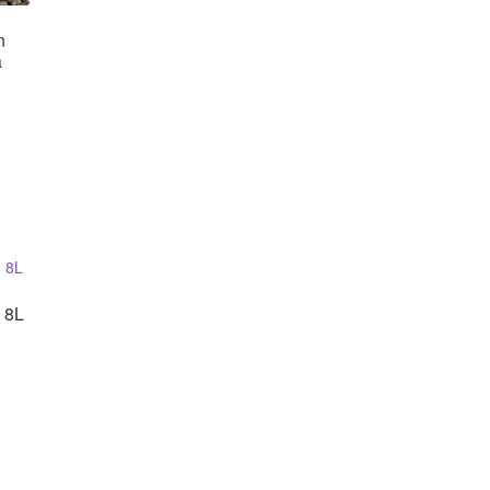
n
a
 8L