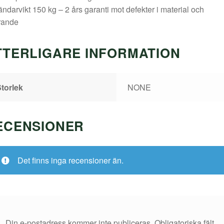
ndarvikt 150 kg – 2 års garanti mot defekter i material och
rande
TTERLIGARE INFORMATION
torlek
NONE
ECENSIONER
Det finns inga recensioner än.
Din e-postadress kommer inte publiceras.
Obligatoriska fält