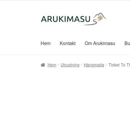
Hoppa
Hoppa
till
till
navigering
innehåll
Hem
Kontakt
Om Arukimasu
Bu
Hem
Utrustning
Hängmatta
Ticket To 