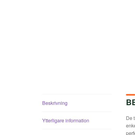
B
Beskrivning
De t
Ytterligare information
enke
perf