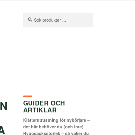
Sök
Sök
efter:
ON
GUIDER OCH
ARTIKLAR
Klätterutrustning för nybörjare –
A
det här behöver du (och inte)
Ryggsäcksstorlek – så väljer du