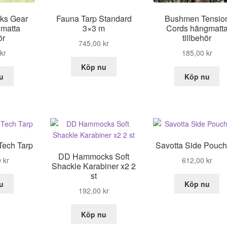
ks Gear
Fauna Tarp Standard
Bushmen Tensio
gmatta
3×3 m
Cords hängmatt
ör
tillbehör
745,00
kr
kr
185,00
kr
Köp nu
u
Köp nu
Tech Tarp
Savotta Side Pouch
DD Hammocks Soft
0
kr
612,00
kr
Shackle Karabiner x2 2
st
u
Köp nu
192,00
kr
Köp nu