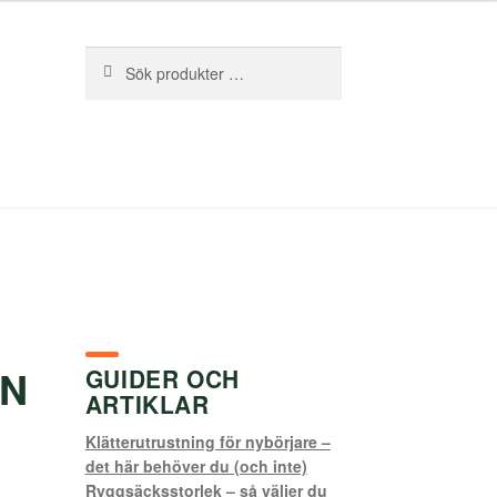
Sök
Sök
efter:
ON
GUIDER OCH
ARTIKLAR
Klätterutrustning för nybörjare –
det här behöver du (och inte)
Ryggsäcksstorlek – så väljer du