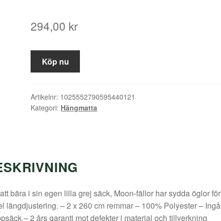
294,00
kr
Köp nu
Artikelnr:
1025552790595440121
Kategori:
Hängmatta
ESKRIVNING
 att bära i sin egen lilla grej säck, Moon-fällor har sydda öglor för
l längdjustering. – 2 x 260 cm remmar – 100% Polyester – Ingå
psäck – 2 års garanti mot defekter i material och tillverkning