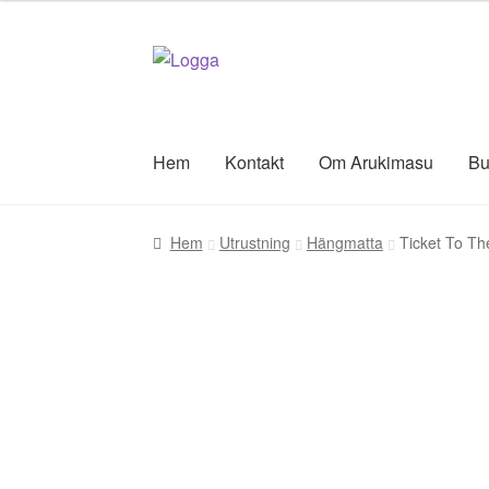
Hoppa
Hoppa
till
till
navigering
innehåll
Hem
Kontakt
Om Arukimasu
Bu
Hem
Utrustning
Hängmatta
Ticket To T