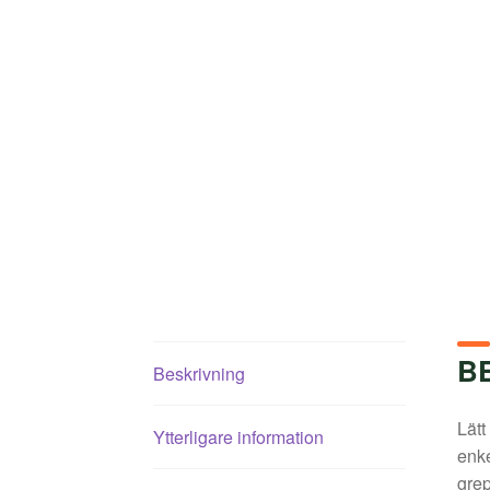
B
Beskrivning
Lätt
Ytterligare information
enke
grep