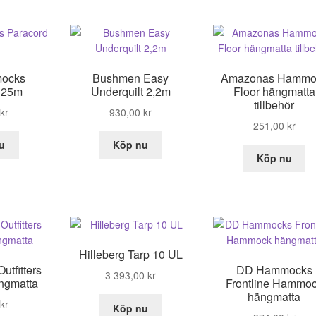
ocks
Bushmen Easy
Amazonas Hammo
 25m
Underquilt 2,2m
Floor hängmatta
tillbehör
kr
930,00
kr
251,00
kr
u
Köp nu
Köp nu
Hilleberg Tarp 10 UL
utfitters
DD Hammocks
3 393,00
kr
ngmatta
Frontline Hammo
hängmatta
kr
Köp nu