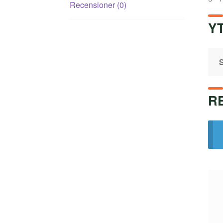
Recensioner (0)
Y
S
R