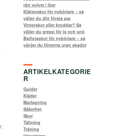
rätt volym i liter
Klätterskor för nybörjare – så
väljer du ditt första par
Vinterskor eller broddar? Så
väljer du grepp för is och snö
Barfotaskor för nybörjare – så
vänjer du fötterna utan skador
ARTIKELKATEGORIE
R
Guider
Kläder
Matlagning
Säkerhet
Skor
Tältning
r:
Träning
Utrustning