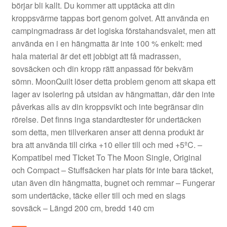
börjar bli kallt. Du kommer att upptäcka att din
kroppsvärme tappas bort genom golvet. Att använda en
campingmadrass är det logiska förstahandsvalet, men att
använda en i en hängmatta är inte 100 % enkelt: med
hala material är det ett jobbigt att få madrassen,
sovsäcken och din kropp rätt anpassad för bekväm
sömn. MoonQuilt löser detta problem genom att skapa ett
lager av isolering på utsidan av hängmattan, där den inte
påverkas alls av din kroppsvikt och inte begränsar din
rörelse. Det finns inga standardtester för undertäcken
som detta, men tillverkaren anser att denna produkt är
bra att använda till cirka +10 eller till och med +5ºC. –
Kompatibel med TIcket To The Moon Single, Original
och Compact – Stuffsäcken har plats för inte bara täcket,
utan även din hängmatta, bugnet och remmar – Fungerar
som undertäcke, täcke eller till och med en slags
sovsäck – Längd 200 cm, bredd 140 cm