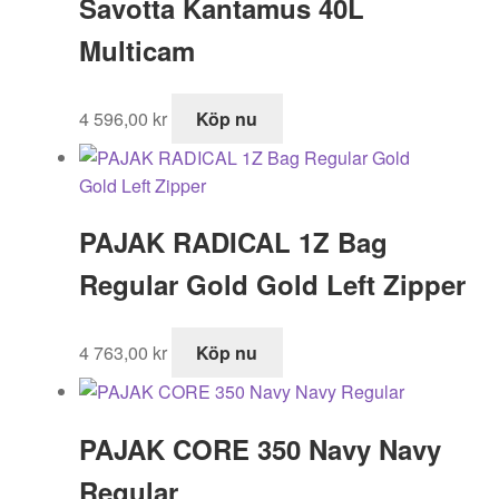
Savotta Kantamus 40L
14
10
499,00 kr.
875,00 kr.
Multicam
4 596,00
kr
Köp nu
PAJAK RADICAL 1Z Bag
Regular Gold Gold Left Zipper
4 763,00
kr
Köp nu
PAJAK CORE 350 Navy Navy
Regular