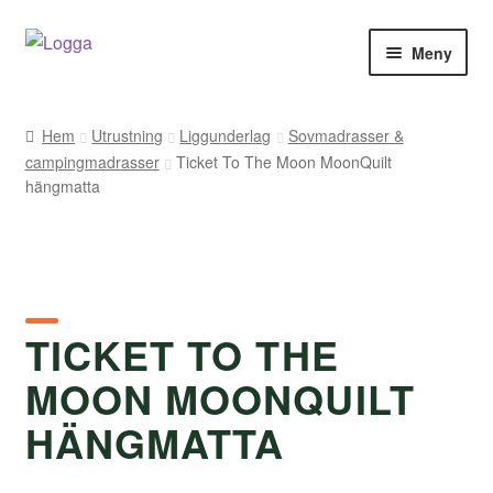
Hoppa
Hoppa
Meny
till
till
navigering
innehåll
Hem
Hem
Utrustning
Liggunderlag
Sovmadrasser &
campingmadrasser
Ticket To The Moon MoonQuilt
Kontakt
hängmatta
Om Arukimasu
Butik
TICKET TO THE
Varumärken
MOON MOONQUILT
Väljare
HÄNGMATTA