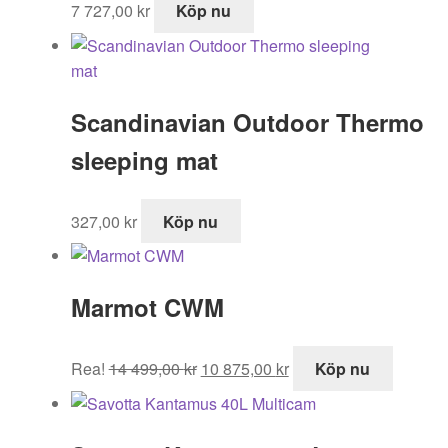
7 727,00
kr
Köp nu
Scandinavian Outdoor Thermo
sleeping mat
327,00
kr
Köp nu
Marmot CWM
Det
Det
Rea!
14 499,00
kr
10 875,00
kr
Köp nu
ursprungliga
nuvarande
priset
priset
var:
är: