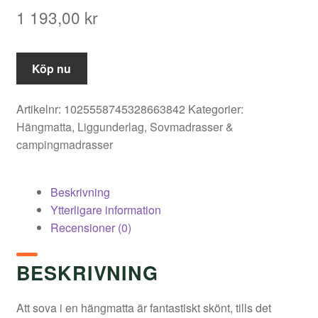
1 193,00
kr
Köp nu
Artikelnr:
1025558745328663842
Kategorier:
Hängmatta
,
Liggunderlag
,
Sovmadrasser &
campingmadrasser
Beskrivning
Ytterligare information
Recensioner (0)
BESKRIVNING
Att sova i en hängmatta är fantastiskt skönt, tills det