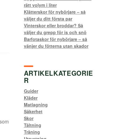
rätt volym i liter
Klätterskor för nybörjare – så
väljer du ditt första par
Vinterskor eller broddar? Så
väljer du grepp för is och snö
Barfotaskor för nybörjare – så
vänjer du fötterna utan skador
ARTIKELKATEGORIE
R
Guider
Kläder
Matlagning
Säkerhet
Skor
 som
Tältning
Träning
Utrustning