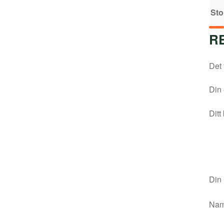
Sto
R
Det 
Din 
Ditt
Din
Na