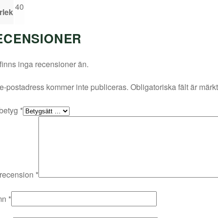
40
rlek
ECENSIONER
finns inga recensioner än.
e-postadress kommer inte publiceras.
Obligatoriska fält är märk
 betyg
*
 recension
*
mn
*