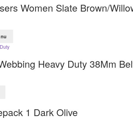
users Women Slate Brown/Willo
 nu
de
Webbing Heavy Duty 38Mm Bel
r.
pack 1 Dark Olive