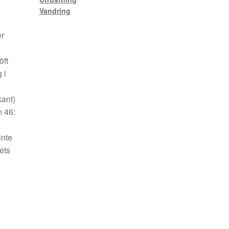
Vandring
er
öft
 i
kant)
m 46:
inte
ets