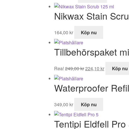
Nikwax Stain Scr
164,00
kr
Köp nu
Tillbehörspaket mi
Det
Det
Rea!
249,00
kr
224,10
kr
Köp nu
ursprungliga
nuvarande
priset
priset
Waterproofer Refil
var:
är:
249,00 kr.
224,10 kr.
349,00
kr
Köp nu
Tentipi Eldfell Pro