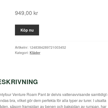
949,00
kr
Köp nu
Artikelnr:
1248384289721003452
Kategori:
Kläder
ESKRIVNING
tyfour Venture Roam Pant är delvis vattenavvisande samtidigt
ndas bra, vilket gör dem perfekta för alla typer av turer. I utsatta
åden, såsom framsidan av benen och baksidan av rumpan, har