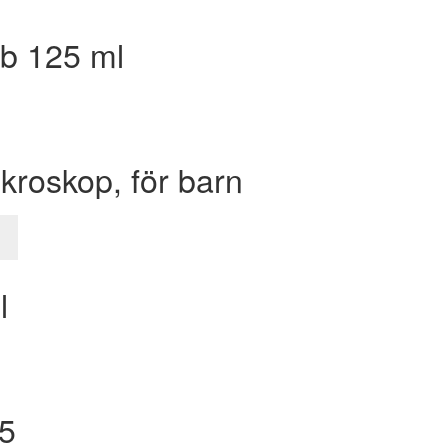
ub 125 ml
kroskop, för barn
l
 5