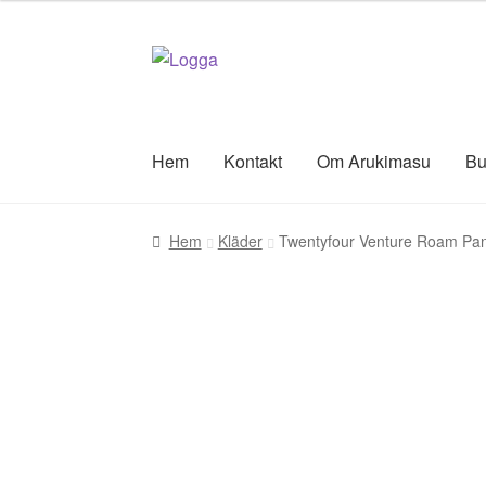
Hoppa
Hoppa
till
till
navigering
innehåll
Hem
Kontakt
Om Arukimasu
Bu
Hem
Kläder
Twentyfour Venture Roam Pan