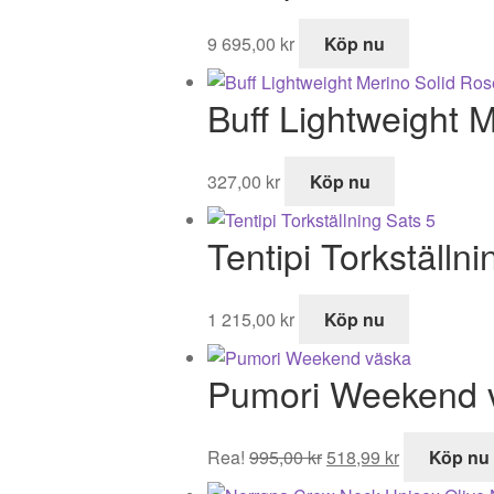
9 695,00
kr
Köp nu
Buff Lightweight 
327,00
kr
Köp nu
Tentipi Torkställni
1 215,00
kr
Köp nu
Pumori Weekend 
Det
Det
Rea!
995,00
kr
518,99
kr
Köp nu
ursprungliga
nuvarande