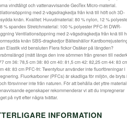
rna vindtåligt och vattenavvisande GeoTex Micro-material.
ilationsöppning med 2-vägsdragkedja från knä till höft och 3D-
sydda knän. Kvalitet: Huvudmaterial: 80 % nylon, 12 % polyest
8 % spandex Stretchmaterial: 100 % polyester PFC-fri DWR-
ggning Ventilationsöppning med 2-vägsdragkedja från knä till h
ormsydda knän SBS-dragkedjor Bälteshällor Kardborrejustering
an Elastik vid bensluten Flera fickor Osäker på längden?
rsömslängd (mätt längs den inre sömmen från grenen till neder
77 cm 36: 78,5 cm 38: 80 cm 40: 81,5 cm 42: 82,25 cm 44: 83 c
m 48: 83 cm PFC-fri: Twentyfour använder inte fluorföreningar i
egnering. Fluorkarboner (PFCs) är skadliga för miljön, de bryts 
och försvinner inte från naturen. För att behålla det yttre material
enavvisande egenskaper rekommenderar vi att du impregnerar
get på nytt efter några tvättar.
TTERLIGARE INFORMATION