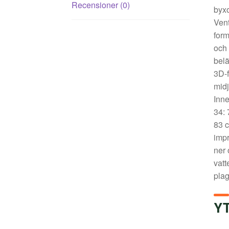
Recensioner (0)
byxo
Vent
form
och 
belä
3D-f
midj
Inne
34: 
83 c
impr
ner 
vatt
plag
Y