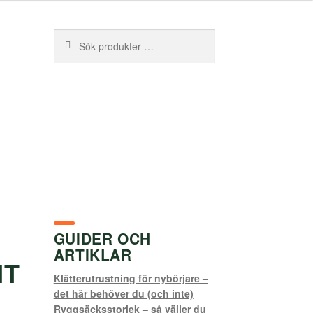
Sök
Sök
efter:
GUIDER OCH
ARTIKLAR
NT
Klätterutrustning för nybörjare –
det här behöver du (och inte)
Ryggsäcksstorlek – så väljer du