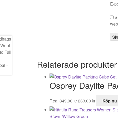
E-p
S
webb
Relaterade produkter
Osprey Daylite Pa
Det
Det
Rea!
349,00
kr
263,00
kr
Köp nu
ursprungliga
nuvarande
priset
priset
var:
är: