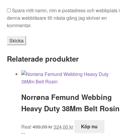
Spara mitt namn, min e-postadress och webbplats i
denna webbläsare till nästa gång jag skriver en
kommentar.
Relaterade produkter
Norrøna Femund Webbing
Heavy Duty 38Mm Belt Rosin
Det
Det
Rea!
499,00
kr
324,00
kr
Köp nu
ursprungliga
nuvarande