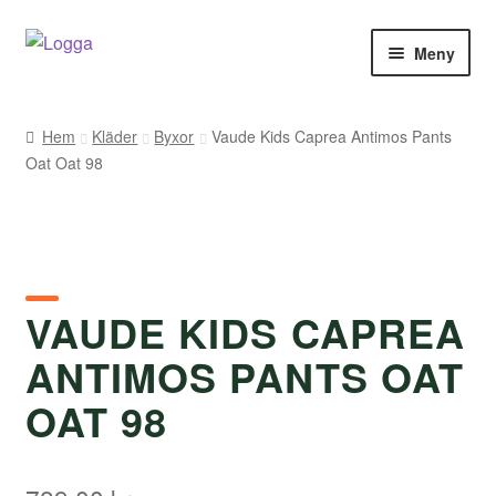
Hoppa
Hoppa
Meny
till
till
navigering
innehåll
Hem
Hem
Kläder
Byxor
Vaude Kids Caprea Antimos Pants
Oat Oat 98
Kontakt
Om Arukimasu
Butik
VAUDE KIDS CAPREA
Varumärken
ANTIMOS PANTS OAT
Väljare
OAT 98