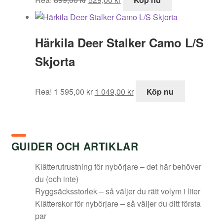
ursprungliga
nuvarande
priset
priset
var:
är:
Härkila Deer Stalker Camo L/S
899,00 kr.
529,00 kr.
Skjorta
Det
Det
Rea!
1 595,00
kr
1 049,00
kr
Köp nu
ursprungliga
nuvarande
priset
priset
var:
är:
1
1
GUIDER OCH ARTIKLAR
595,00 kr.
049,00 kr.
Klätterutrustning för nybörjare – det här behöver
du (och inte)
Ryggsäcksstorlek – så väljer du rätt volym i liter
Klätterskor för nybörjare – så väljer du ditt första
par