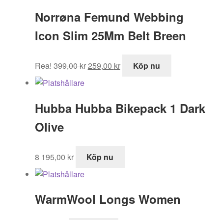
Norrøna Femund Webbing
Icon Slim 25Mm Belt Breen
Det
Det
Rea!
399,00
kr
259,00
kr
Köp nu
ursprungliga
nuvarande
priset
priset
var:
är:
Hubba Hubba Bikepack 1 Dark
399,00 kr.
259,00 kr.
Olive
8 195,00
kr
Köp nu
WarmWool Longs Women