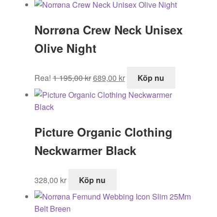
priset
priset
var:
är:
Norrøna Crew Neck Unisex
499,00 kr.
324,00 kr.
Olive Night
Det
Det
Rea!
1 195,00
kr
689,00
kr
Köp nu
ursprungliga
nuvarande
priset
priset
var:
är:
1
689,00 kr.
Picture Organic Clothing
195,00 kr.
Neckwarmer Black
328,00
kr
Köp nu