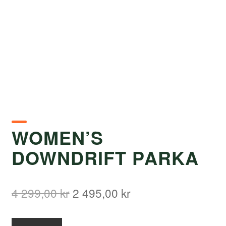
WOMEN’S
DOWNDRIFT PARKA
Det
Det
4 299,00
kr
2 495,00
kr
ursprungliga
nuvarande