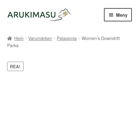
Hoppa
Hoppa
Meny
till
till
navigering
innehåll
Hem
Hem
Varumärken
Patagonia
Women’s Downdrift
Parka
Kontakt
Om Arukimasu
REA!
Butik
Varumärken
Väljare