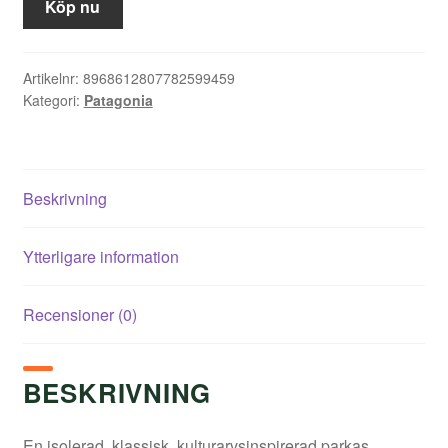
priset
priset
Köp nu
var:
är:
4
2
Artikelnr:
8968612807782599459
Kategori:
Patagonia
299,00 kr.
495,00 kr.
Beskrivning
Ytterligare information
Recensioner (0)
BESKRIVNING
En isolerad, klassisk, kulturarvsinspirerad parkas