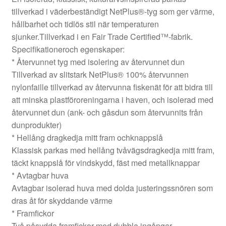
tillverkad i väderbeständigt NetPlus®-tyg som ger värme,
hållbarhet och tidlös stil när temperaturen
sjunker.Tillverkad i en Fair Trade Certified™-fabrik.
Specifikationeroch egenskaper:
* Återvunnet tyg med isolering av återvunnet dun
Tillverkad av slitstark NetPlus® 100% återvunnen
nylonfaille tillverkad av återvunna fiskenät för att bidra till
att minska plastföroreningarna i haven, och isolerad med
återvunnet dun (ank- och gåsdun som återvunnits från
dunprodukter)
* Hellång dragkedja mitt fram ochknappslå
Klassisk parkas med hellång tvåvägsdragkedja mitt fram,
täckt knappslå för vindskydd, fäst med metallknappar
* Avtagbar huva
Avtagbar isolerad huva med dolda justeringssnören som
dras åt för skyddande värme
* Framfickor
Två påsydda framfickor med dubbla ingångar