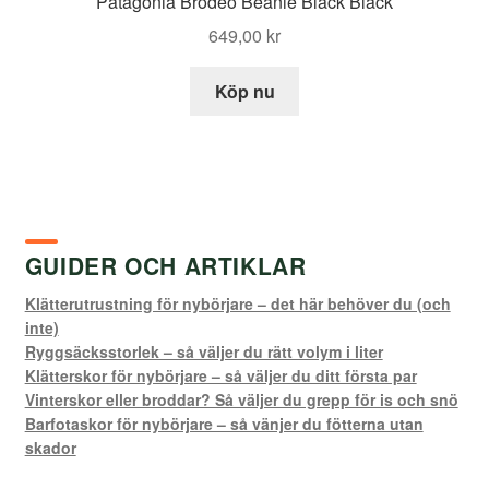
Patagonia Brodeo Beanie Black Black
649,00
kr
Köp nu
GUIDER OCH ARTIKLAR
Klätterutrustning för nybörjare – det här behöver du (och
inte)
Ryggsäcksstorlek – så väljer du rätt volym i liter
Klätterskor för nybörjare – så väljer du ditt första par
Vinterskor eller broddar? Så väljer du grepp för is och snö
Barfotaskor för nybörjare – så vänjer du fötterna utan
skador