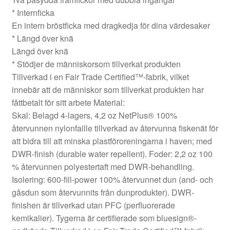
* Internficka
En intern bröstficka med dragkedja för dina värdesaker
* Längd över knä
Längd över knä
* Stödjer de människorsom tillverkat produkten
Tillverkad i en Fair Trade Certified™-fabrik, vilket
innebär att de människor som tillverkat produkten har
fåttbetalt för sitt arbete Material:
Skal: Belagd 4-lagers, 4,2 oz NetPlus® 100%
återvunnen nylonfaille tillverkad av återvunna fiskenät för
att bidra till att minska plastföroreningarna i haven; med
DWR-finish (durable water repellent). Foder: 2,2 oz 100
% återvunnen polyestertaft med DWR-behandling.
Isolering: 600-fill-power 100% återvunnet dun (and- och
gåsdun som återvunnits från dunprodukter). DWR-
finishen är tillverkad utan PFC (perfluorerade
kemikalier). Tygerna är certifierade som bluesign®-