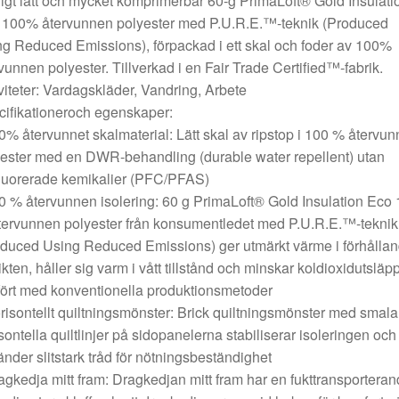
ligt lätt och mycket komprimerbar 60-g PrimaLoft® Gold Insulati
 100% återvunnen polyester med P.U.R.E.™-teknik (Produced
g Reduced Emissions), förpackad i ett skal och foder av 100%
vunnen polyester. Tillverkad i en Fair Trade Certified™-fabrik.
viteter: Vardagskläder, Vandring, Arbete
ifikationeroch egenskaper:
0% återvunnet skalmaterial: Lätt skal av ripstop i 100 % återvu
ester med en DWR-behandling (durable water repellent) utan
luorerade kemikalier (PFC/PFAS)
0 % återvunnen isolering: 60 g PrimaLoft® Gold Insulation Eco
ervunnen polyester från konsumentledet med P.U.R.E.™-teknik
duced Using Reduced Emissions) ger utmärkt värme i förhålla
 vikten, håller sig varm i vått tillstånd och minskar koldioxidutsläp
ört med konventionella produktionsmetoder
risontellt quiltningsmönster: Brick quiltningsmönster med smala
sontella quiltlinjer på sidopanelerna stabiliserar isoleringen och
nder slitstark tråd för nötningsbeständighet
agkedja mitt fram: Dragkedjan mitt fram har en fukttransportera