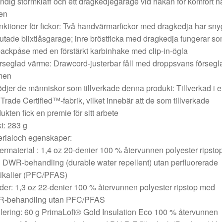
ndig stormklaff och ett dragkedjegarage vid hakan för komfort n
en
nktioner för fickor: Två handvärmarfickor med dragkedja har sny
utade blixtlåsgarage; inre bröstficka med dragkedja fungerar s
ackpåse med en förstärkt karbinhake med clip-in-ögla
rseglad värme: Drawcord-justerbar fåll med droppsvans försegl
men
ödjer de människor som tillverkade denna produkt: Tillverkad i 
 Trade Certified™-fabrik, vilket innebär att de som tillverkade
ukten fick en premie för sitt arbete
kt: 283 g
erialoch egenskaper:
termaterial : 1,4 oz 20-denier 100 % återvunnen polyester ripsto
DWR-behandling (durable water repellent) utan perfluorerade
ikalier (PFC/PFAS)
der: 1,3 oz 22-denier 100 % återvunnen polyester ripstop med
-behandling utan PFC/PFAS
olering: 60 g PrimaLoft® Gold Insulation Eco 100 % återvunnen