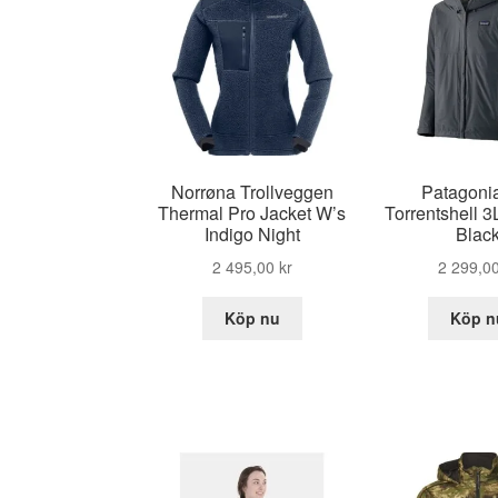
Norrøna Trollveggen
Patagoni
Thermal Pro Jacket W’s
Torrentshell 3
Indigo Night
Blac
2 495,00
kr
2 299,0
Köp nu
Köp n