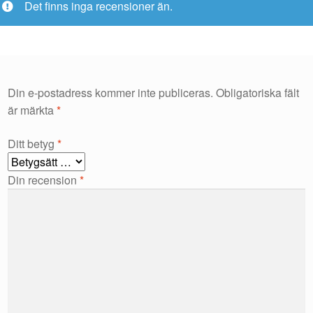
Det finns inga recensioner än.
Din e-postadress kommer inte publiceras.
Obligatoriska fält
är märkta
*
Ditt betyg
*
Din recension
*