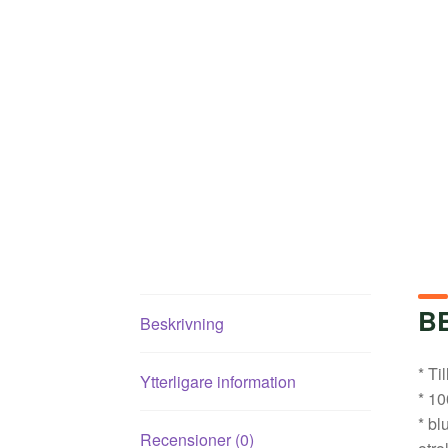
B
Beskrivning
* Ti
Ytterligare information
* 1
* bl
Recensioner (0)