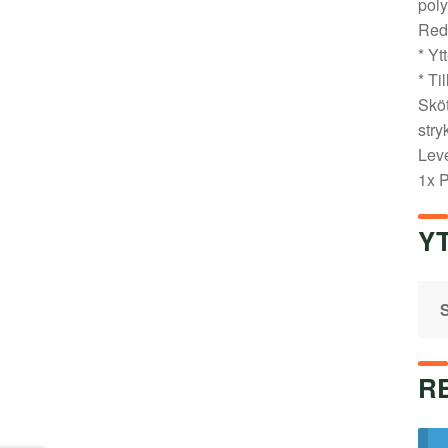
poly
Red
* Yt
* Ti
Sköt
stry
Leve
1x 
Y
S
R