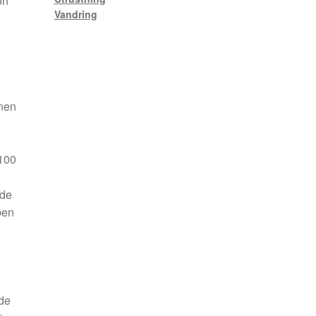
on
Vandring
nnen
 100
nde
pen
nde