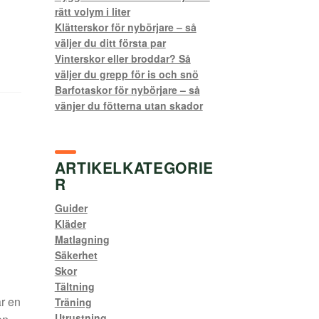
rätt volym i liter
Klätterskor för nybörjare – så
väljer du ditt första par
Vinterskor eller broddar? Så
väljer du grepp för is och snö
Barfotaskor för nybörjare – så
vänjer du fötterna utan skador
ARTIKELKATEGORIE
R
Guider
Kläder
Matlagning
Säkerhet
Skor
Tältning
r en
Träning
Utrustning