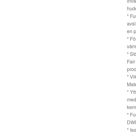
invä
hud
* Fu
avsl
en p
* Fö
vär
* St
Fair
prod
* Vi
Mat
* Yt
med 
kem
* Fo
DWR
* Is