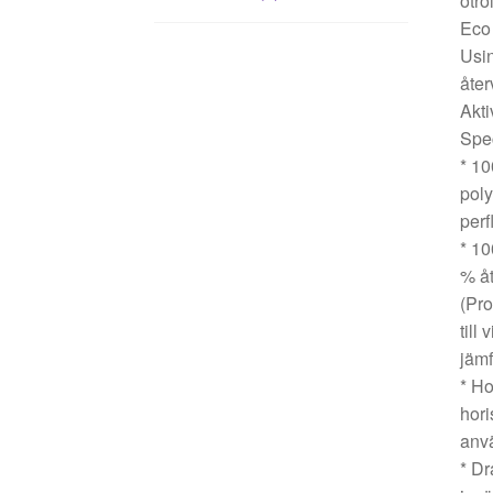
otro
Eco
Usin
åter
Akti
Spec
* 10
poly
perf
* 10
% åt
(Pro
till
jämf
* Ho
hori
anvä
* Dr