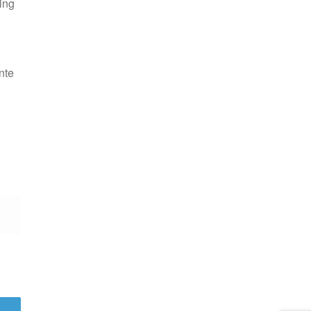
ing
nte