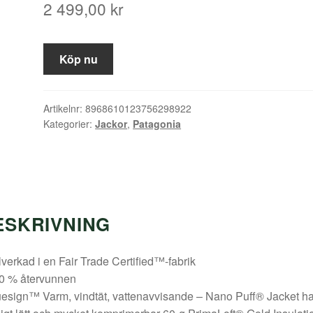
2 499,00
kr
Köp nu
Artikelnr:
8968610123756298922
Kategorier:
Jackor
,
Patagonia
ESKRIVNING
llverkad i en Fair Trade Certified™-fabrik
00 % återvunnen
uesign™ Varm, vindtät, vattenavvisande – Nano Puff® Jacket ha