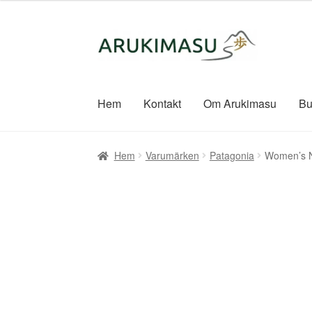
Hoppa
Hoppa
till
till
navigering
innehåll
Hem
Kontakt
Om Arukimasu
Bu
Hem
Varumärken
Patagonia
Women’s N