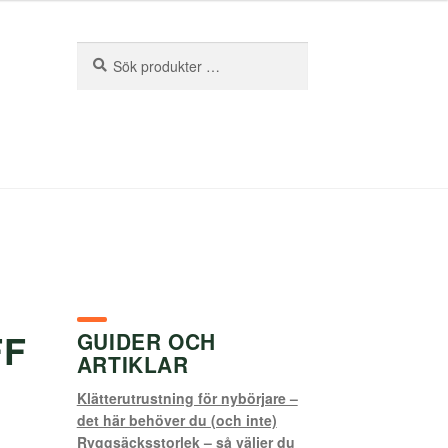
Sök
Sök
efter:
FF
GUIDER OCH
ARTIKLAR
Klätterutrustning för nybörjare –
det här behöver du (och inte)
Ryggsäcksstorlek – så väljer du