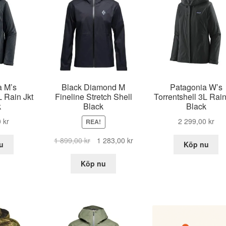
a M’s
Black Diamond M
Patagonia W’s
L Rain Jkt
Fineline Stretch Shell
Torrentshell 3L Rain
k
Black
Black
0
kr
2 299,00
kr
REA!
Det
Det
1 899,00
kr
1 283,00
kr
u
Köp nu
ursprungliga
nuvarande
priset
priset
Köp nu
var:
är:
1
1
899,00 kr.
283,00 kr.