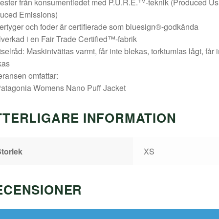
ester från konsumentledet med P.U.R.E.™-teknik (Produced Us
uced Emissions)
tertyger och foder är certifierade som bluesign®-godkända
llverkad i en Fair Trade Certified™-fabrik
selråd: Maskintvättas varmt, får inte blekas, torktumlas lågt, får i
kas
ransen omfattar:
Patagonia Womens Nano Puff Jacket
TTERLIGARE INFORMATION
torlek
XS
ECENSIONER