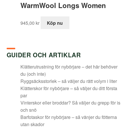
WarmWool Longs Women
3
2
199,00 kr.
432,00 kr.
945,00
kr
Köp nu
GUIDER OCH ARTIKLAR
Klätterutrustning för nybörjare – det här behöver
du (och inte)
Ryggsäcksstorlek – så väljer du rätt volym i liter
Klätterskor för nybörjare – så väljer du ditt första
par
Vinterskor eller broddar? Så väljer du grepp för is
och snö
Barfotaskor för nybörjare – så vänjer du fötterna
utan skador