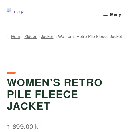
Hoppa
Hoppa
Meny
till
till
navigering
innehåll
Hem
Hem
Kläder
Jackor
Women’s Retro Pile Fleece Jacket
Kontakt
Om Arukimasu
Butik
WOMEN’S RETRO
PILE FLEECE
Varumärken
JACKET
Väljare
1 699,00
kr