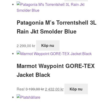
priset
priset
var:
är:
1
1
Patagonia M’s Torrentshell 3L
899,00 kr.
283,00 kr.
Rain Jkt Smolder Blue
2 299,00
kr
Köp nu
Marmot Waypoint GORE-TEX
Jacket Black
Det
Det
Rea!
3 199,00
kr
2 432,00
kr
Köp nu
ursprungliga
nuvarande
priset
priset
var:
är: