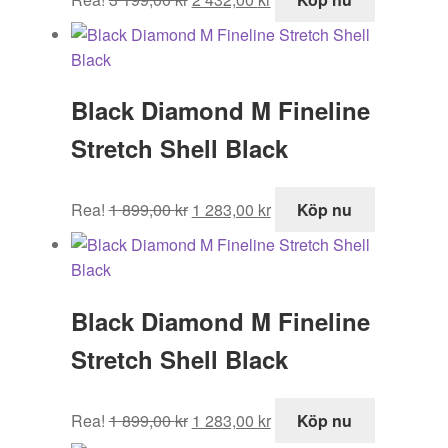
ursprungliga
nuvarande
priset
priset
var:
är:
3
2
Black Diamond M Fineline
199,00 kr.
432,00 kr.
Stretch Shell Black
Det
Det
Rea!
1 899,00
kr
1 283,00
kr
Köp nu
ursprungliga
nuvarande
priset
priset
var:
är:
1
1
Black Diamond M Fineline
899,00 kr.
283,00 kr.
Stretch Shell Black
Det
Det
Rea!
1 899,00
kr
1 283,00
kr
Köp nu
ursprungliga
nuvarande