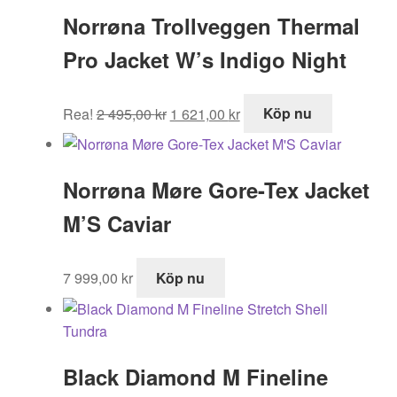
Norrøna Trollveggen Thermal
Pro Jacket W’s Indigo Night
Det
Det
Rea!
2 495,00
kr
1 621,00
kr
Köp nu
ursprungliga
nuvarande
priset
priset
var:
är:
Norrøna Møre Gore-Tex Jacket
2
1
495,00 kr.
621,00 kr.
M’S Caviar
7 999,00
kr
Köp nu
Black Diamond M Fineline