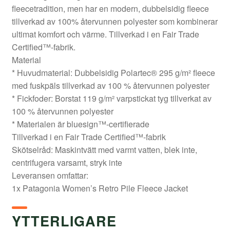
fleecetradition, men har en modern, dubbelsidig fleece
tillverkad av 100% återvunnen polyester som kombinerar
ultimat komfort och värme. Tillverkad i en Fair Trade
Certified™-fabrik.
Material
* Huvudmaterial: Dubbelsidig Polartec® 295 g/m² fleece
med fuskpäls tillverkad av 100 % återvunnen polyester
* Fickfoder: Borstat 119 g/m² varpstickat tyg tillverkat av
100 % återvunnen polyester
* Materialen är bluesign™-certifierade
Tillverkad i en Fair Trade Certified™-fabrik
Skötselråd: Maskintvätt med varmt vatten, blek inte,
centrifugera varsamt, stryk inte
Leveransen omfattar:
1x Patagonia Women’s Retro Pile Fleece Jacket
YTTERLIGARE