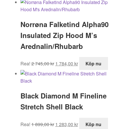
priset
priset
var:
är:
1
1
Norrøna Falketind Alpha90
899,00 kr.
283,00 kr.
Insulated Zip Hood M’s
Arednalin/Rhubarb
Det
Det
Rea!
2 745,00
kr
1 784,00
kr
Köp nu
ursprungliga
nuvarande
priset
priset
var:
är:
2
1
Black Diamond M Fineline
745,00 kr.
784,00 kr.
Stretch Shell Black
Det
Det
Rea!
1 899,00
kr
1 283,00
kr
Köp nu
ursprungliga
nuvarande