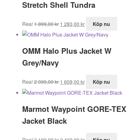
Stretch Shell Tundra
Det
Det
Rea!
1 899,00
kr
1 283,00
kr
Köp nu
ursprungliga
nuvarande
priset
priset
var:
är:
OMM Halo Plus Jacket W
1
1
899,00 kr.
283,00 kr.
Grey/Navy
Det
Det
Rea!
2 099,00
kr
1 609,00
kr
Köp nu
ursprungliga
nuvarande
priset
priset
var:
är:
Marmot Waypoint GORE-TEX
2
1
099,00 kr.
609,00 kr.
Jacket Black
Det
Det
Rea!
3 199,00
kr
2 432,00
kr
Köp nu