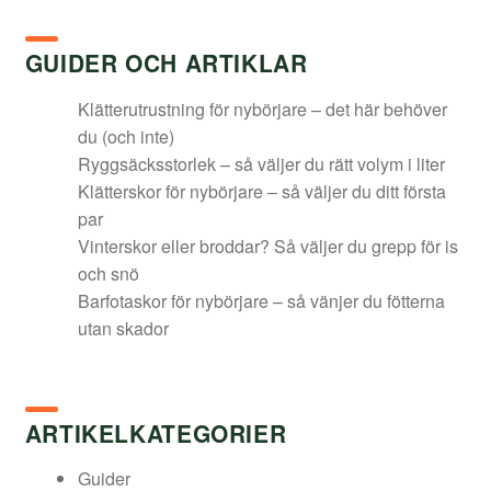
var:
är:
1
847,50 kr.
GUIDER OCH ARTIKLAR
695,00 kr.
Klätterutrustning för nybörjare – det här behöver
du (och inte)
Ryggsäcksstorlek – så väljer du rätt volym i liter
Klätterskor för nybörjare – så väljer du ditt första
par
Vinterskor eller broddar? Så väljer du grepp för is
och snö
Barfotaskor för nybörjare – så vänjer du fötterna
utan skador
ARTIKELKATEGORIER
Guider