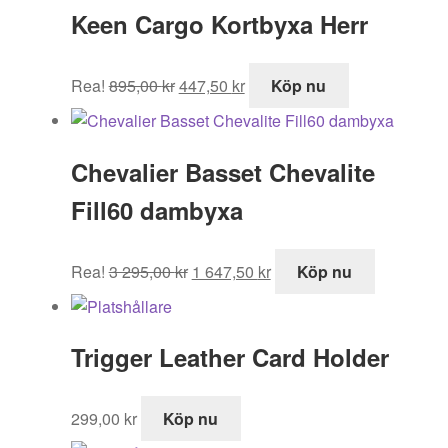
Keen Cargo Kortbyxa Herr
Det
Det
Rea!
895,00
kr
447,50
kr
Köp nu
ursprungliga
nuvarande
priset
priset
var:
är:
Chevalier Basset Chevalite
895,00 kr.
447,50 kr.
Fill60 dambyxa
Det
Det
Rea!
3 295,00
kr
1 647,50
kr
Köp nu
ursprungliga
nuvarande
priset
priset
var:
är:
Trigger Leather Card Holder
3
1
295,00 kr.
647,50 kr.
299,00
kr
Köp nu