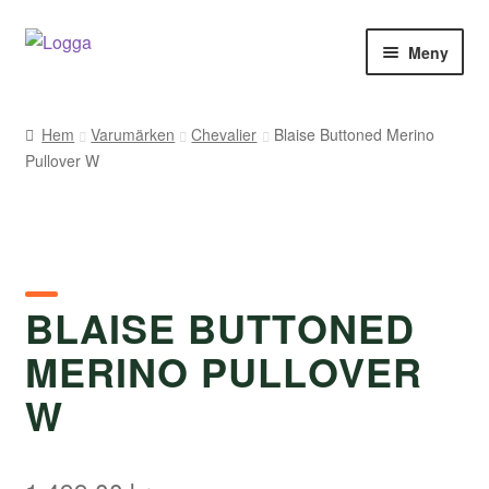
Hoppa
Hoppa
Meny
till
till
navigering
innehåll
Hem
Hem
Varumärken
Chevalier
Blaise Buttoned Merino
Pullover W
Kontakt
Om Arukimasu
Butik
BLAISE BUTTONED
Varumärken
MERINO PULLOVER
Väljare
W