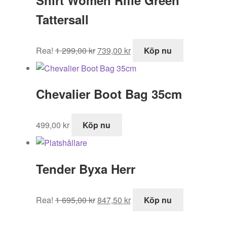
Tattersall
Det
Det
Rea!
1 299,00
kr
739,00
kr
Köp nu
ursprungliga
nuvarande
priset
priset
var:
är:
Chevalier Boot Bag 35cm
1
739,00 kr.
299,00 kr.
499,00
kr
Köp nu
Tender Byxa Herr
Det
Det
Rea!
1 695,00
kr
847,50
kr
Köp nu
ursprungliga
nuvarande
priset
priset