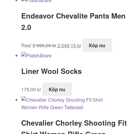
Endeavor Chevalite Pants Men
2.0
Det
Det
Rea!
2 999,00
kr
2 549,15
kr
Köp nu
ursprungliga
nuvarande
priset
priset
var:
är:
Liner Wool Socks
2
2
999,00 kr.
549,15 kr.
179,00
kr
Köp nu
Chevalier Chorley Shooting Fit
Shirt Women Rifle Green