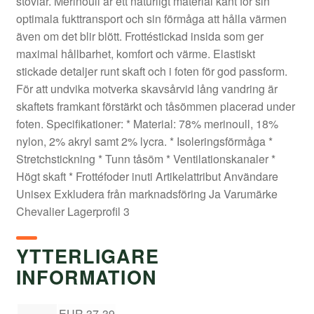
stövlar. Merinoull är ett naturligt material känt för sin
optimala fukttransport och sin förmåga att hålla värmen
även om det blir blött. Frottéstickad insida som ger
maximal hållbarhet, komfort och värme. Elastiskt
stickade detaljer runt skaft och i foten för god passform.
För att undvika motverka skavsårvid lång vandring är
skaftets framkant förstärkt och tåsömmen placerad under
foten. Specifikationer: * Material: 78% merinoull, 18%
nylon, 2% akryl samt 2% lycra. * Isoleringsförmåga *
Stretchstickning * Tunn tåsöm * Ventilationskanaler *
Högt skaft * Frottéfoder inuti Artikelattribut Användare
Unisex Exkludera från marknadsföring Ja Varumärke
Chevalier Lagerprofil 3
YTTERLIGARE
INFORMATION
EUR 37-39