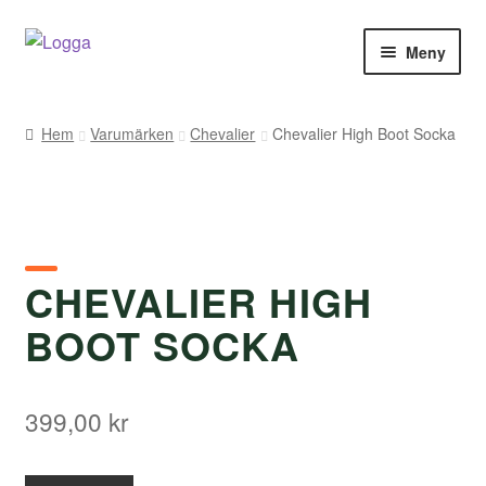
Hoppa
Hoppa
Meny
till
till
navigering
innehåll
Hem
Hem
Varumärken
Chevalier
Chevalier High Boot Socka
Kontakt
Om Arukimasu
Butik
CHEVALIER HIGH
BOOT SOCKA
Varumärken
Väljare
399,00
kr