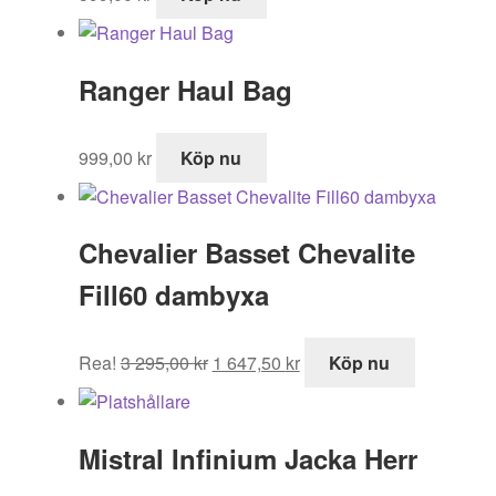
Ranger Haul Bag
999,00
kr
Köp nu
Chevalier Basset Chevalite
Fill60 dambyxa
Det
Det
Rea!
3 295,00
kr
1 647,50
kr
Köp nu
ursprungliga
nuvarande
priset
priset
var:
är:
Mistral Infinium Jacka Herr
3
1
295,00 kr.
647,50 kr.