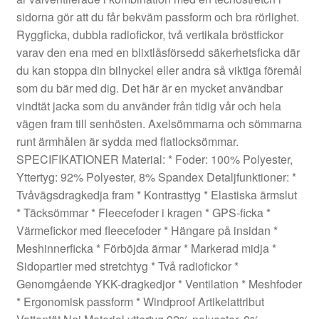
sidorna gör att du får bekväm passform och bra rörlighet.
Ryggficka, dubbla radiofickor, två vertikala bröstfickor
varav den ena med en blixtlåsförsedd säkerhetsficka där
du kan stoppa din bilnyckel eller andra så viktiga föremål
som du bär med dig. Det här är en mycket användbar
vindtät jacka som du använder från tidig vår och hela
vägen fram till senhösten. Axelsömmarna och sömmarna
runt ärmhålen är sydda med flatlocksömmar.
SPECIFIKATIONER Material: * Foder: 100% Polyester,
Yttertyg: 92% Polyester, 8% Spandex Detaljfunktioner: *
Tvåvägsdragkedja fram * Kontrasttyg * Elastiska ärmslut
* Täcksömmar * Fleecefoder i kragen * GPS-ficka *
Värmefickor med fleecefoder * Hängare på insidan *
Meshinnerficka * Förböjda ärmar * Markerad midja *
Sidopartier med stretchtyg * Två radiofickor *
Genomgående YKK-dragkedjor * Ventilation * Meshfoder
* Ergonomisk passform * Windproof Artikelattribut