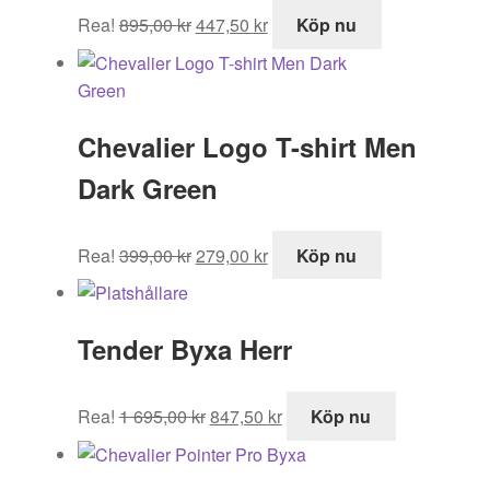
Det
Det
Rea!
895,00
kr
447,50
kr
Köp nu
ursprungliga
nuvarande
priset
priset
var:
är:
895,00 kr.
447,50 kr.
Chevalier Logo T-shirt Men
Dark Green
Det
Det
Rea!
399,00
kr
279,00
kr
Köp nu
ursprungliga
nuvarande
priset
priset
var:
är:
Tender Byxa Herr
399,00 kr.
279,00 kr.
Det
Det
Rea!
1 695,00
kr
847,50
kr
Köp nu
ursprungliga
nuvarande
priset
priset
var:
är: