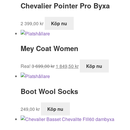
Chevalier Pointer Pro Byxa
1
847,50 kr.
695,00 kr.
2 399,00
kr
Köp nu
Mey Coat Women
Det
Det
Rea!
3 699,00
kr
1 849,50
kr
Köp nu
ursprungliga
nuvarande
priset
priset
var:
är:
Boot Wool Socks
3
1
699,00 kr.
849,50 kr.
249,00
kr
Köp nu