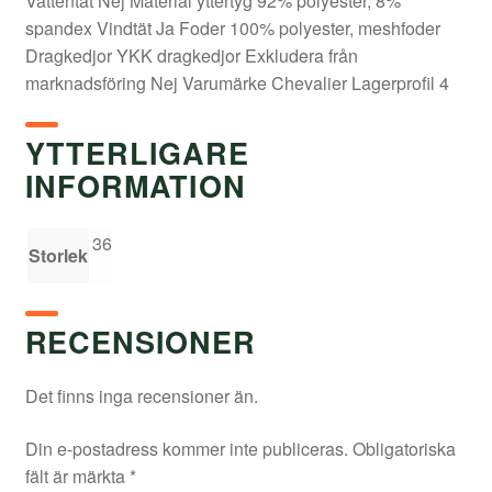
Vattentät Nej Material yttertyg 92% polyester, 8%
spandex Vindtät Ja Foder 100% polyester, meshfoder
Dragkedjor YKK dragkedjor Exkludera från
marknadsföring Nej Varumärke Chevalier Lagerprofil 4
YTTERLIGARE
INFORMATION
36
Storlek
RECENSIONER
Det finns inga recensioner än.
Din e-postadress kommer inte publiceras.
Obligatoriska
fält är märkta
*