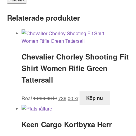
Relaterade produkter
Chevalier Chorley Shooting Fit
Shirt Women Rifle Green
Tattersall
Det
Det
Rea!
1 299,00
kr
739,00
kr
Köp nu
ursprungliga
nuvarande
priset
priset
var:
är:
Keen Cargo Kortbyxa Herr
1
739,00 kr.
299,00 kr.