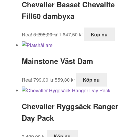
Chevalier Basset Chevalite
Fill60 dambyxa
Det
Det
Rea!
3 295,00
kr
1 647,50
kr
Köp nu
ursprungliga
nuvarande
priset
priset
var:
är:
Mainstone Väst Dam
3
1
295,00 kr.
647,50 kr.
Det
Det
Rea!
799,00
kr
559,30
kr
Köp nu
ursprungliga
nuvarande
priset
priset
var:
är:
Chevalier Ryggsäck Ranger
799,00 kr.
559,30 kr.
Day Pack
2 499,00
kr
Köp nu