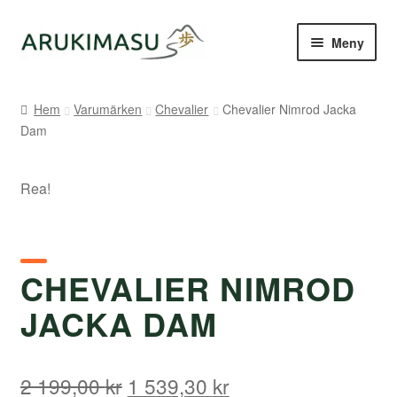
Hoppa
Hoppa
Meny
till
till
navigering
innehåll
Hem
Hem
Varumärken
Chevalier
Chevalier Nimrod Jacka
Dam
Kontakt
Om Arukimasu
Rea!
Butik
Varumärken
CHEVALIER NIMROD
JACKA DAM
Väljare
Det
Det
2 199,00
kr
1 539,30
kr