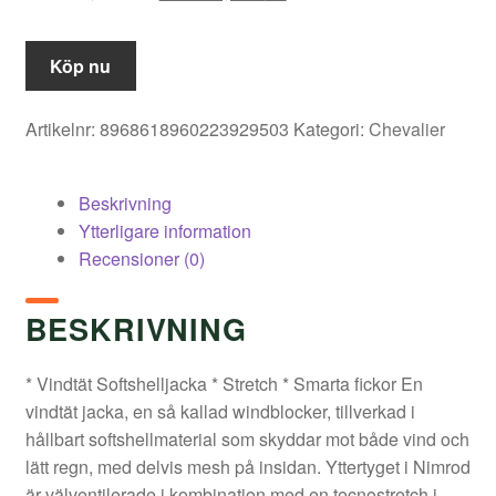
ursprungliga
nuvarande
priset
priset
Köp nu
var:
är:
Artikelnr:
8968618960223929503
Kategori:
Chevalier
2
1
199,00 kr.
539,30 kr.
Beskrivning
Ytterligare information
Recensioner (0)
BESKRIVNING
* Vindtät Softshelljacka * Stretch * Smarta fickor En
vindtät jacka, en så kallad windblocker, tillverkad i
hållbart softshellmaterial som skyddar mot både vind och
lätt regn, med delvis mesh på insidan. Yttertyget i Nimrod
är välventilerade i kombination med en tecnostretch i